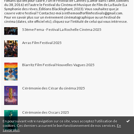
romans qui ont pour cadre, l'un le Festival de Cannes (L'amor dans l'âme, Éditions
du 38, 2016) et l'autre le Festival du Cinéma et Musique de Film de La Baule (La
Symphonie des rêves, Éditions Blacklephant, 2023). Vous souhaitez que je
couvre votre festival ? Contactez-moi à inthemoodforfilmfestivals@gmail.com.
Pour en savoir plus sur un évènement cinématographique ou un festival de
cinéma (dates, site officiel etc), cliquez sur l'intitulé de celui qui vous intéresse.
53ème Fema - Festival La Rochelle Cinéma 2025
Arras Film Festival 2025
Biarritz Film Festival Nouvelles Vagues 2025
Cérémonie des César du cinéma 2025
Cérémonie des Oscars 2025
En poursuivant votre navigation sur ce site, vous acceptez l'utilisation de
cookies. Ces derniers assurent le bon fonctionnement de nos services.
En
savoir plus
.