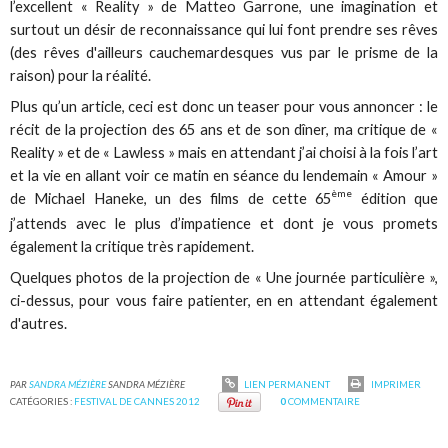
l’excellent « Reality » de Matteo Garrone, une imagination et
surtout un désir de reconnaissance qui lui font prendre ses rêves
(des rêves d'ailleurs cauchemardesques vus par le prisme de la
raison) pour la réalité.
Plus qu’un article, ceci est donc un teaser pour vous annoncer : le
récit de la projection des 65 ans et de son dîner, ma critique de «
Reality » et de « Lawless » mais en attendant j’ai choisi à la fois l’art
et la vie en allant voir ce matin en séance du lendemain « Amour »
ème
de Michael Haneke, un des films de cette 65
édition que
j’attends avec le plus d’impatience et dont je vous promets
également la critique très rapidement.
Quelques photos de la projection de « Une journée particulière »,
ci-dessus, pour vous faire patienter, en en attendant également
d'autres.
PAR
SANDRA MÉZIÈRE
SANDRA MÉZIÈRE
LIEN PERMANENT
IMPRIMER
CATÉGORIES :
FESTIVAL DE CANNES 2012
0
COMMENTAIRE