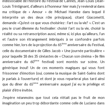
indissociable de l’histoire du Festival de Cannes, Jean-Louis (Jean-
Louis Trintignant, d’ailleurs à l’honneur hier mais j’y reviendrai dans
ma critique de « Amour » de Michael Haneke dans lequel il
interprète un des deux rôle principaux), citant Giacometti,
demande «Qu'est-ce que vous choisiriez : l'art ou la vie? ». C’est un
peu le cruel dilemme du festivalier: choisir l’art ou la vie, choisir la
réalité ou sa retranscription aussi, même si, ici plus qu’ailleurs, l’un
et l’autre son étrangement imbriqués à se confondre parfois
ème
comme hier, lors de la projection du 65
anniversaire du Festival,
celle du documentaire de Gilles Jacob « Une journée particulière »
pour laquelle 18 des 35 cinéastes de « Chacun son cinéma » (le film
ème
anniversaire du 60
festival) sont montés sur scène. Un
générique inouï! Un de ces moments magiques qui vous font
frissonner d’émotion (oui, comme la musique de Saint-Saëns dont
je parlais à l’ouverture) et dont je vous reparlerai plus tard ainsi
ème
que du dîner du 65
anniversaire auquel j’ai eu le privilège et
plaisir d’être invitée.
J’espère néanmoins que tout cela n’était pas le fruit de mon
imagination un peu trop débordante comme celle de Luciano dans