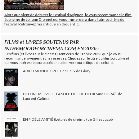
Alors que vient de débuter le Festival d'Avignon, je vous recommande le film
éponyme de Johann Dionnet qui vous immergera dans l'atmosphère du
festival. Retrouvez ma critique en cliquant ici.
FILMS et LIVRES SOUTENUS PAR
INTHEMOODFORCINEMA.COM EN 2026 :
Ces films (et livres sur le cinéma) sont ceux de l'année 2026 que je vous
recommande vivement, sans réserves. Cliquez sur le titre du film (ou du livre)
qui vous intéresse pour accéder au lien vers ma critique de celui-ci.
ADIEU MONDE CRUEL de Félix de Givry
DELON - MELVILLE, LA SOLITUDE DE DEUX SAMOURAÏS de
Laurent Galinon
EN FIDÈLE AMITIÉ (Lettres de cinéma) de Gilles Jacob