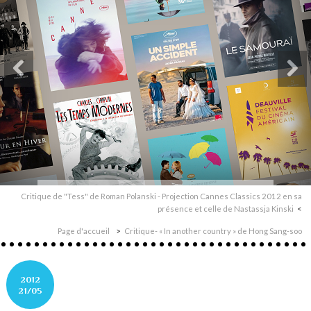
Critique de "Tess" de Roman Polanski - Projection Cannes Classics 2012 en sa
présence et celle de Nastassja Kinski
Page d'accueil
Critique- « In another country » de Hong Sang-soo
2012
21/05