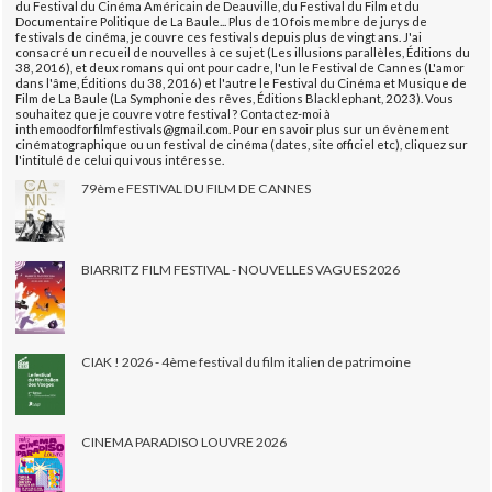
du Festival du Cinéma Américain de Deauville, du Festival du Film et du
Documentaire Politique de La Baule... Plus de 10 fois membre de jurys de
festivals de cinéma, je couvre ces festivals depuis plus de vingt ans. J'ai
consacré un recueil de nouvelles à ce sujet (Les illusions parallèles, Éditions du
38, 2016), et deux romans qui ont pour cadre, l'un le Festival de Cannes (L'amor
dans l'âme, Éditions du 38, 2016) et l'autre le Festival du Cinéma et Musique de
Film de La Baule (La Symphonie des rêves, Éditions Blacklephant, 2023). Vous
souhaitez que je couvre votre festival ? Contactez-moi à
inthemoodforfilmfestivals@gmail.com. Pour en savoir plus sur un évènement
cinématographique ou un festival de cinéma (dates, site officiel etc), cliquez sur
l'intitulé de celui qui vous intéresse.
79ème FESTIVAL DU FILM DE CANNES
BIARRITZ FILM FESTIVAL - NOUVELLES VAGUES 2026
CIAK ! 2026 - 4ème festival du film italien de patrimoine
CINEMA PARADISO LOUVRE 2026