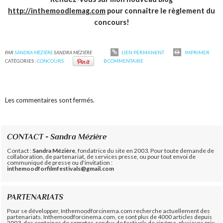
http://inthemoodlemag.com
pour connaître le règlement du
concours!
PAR
SANDRA MÉZIÈRE
SANDRA MÉZIÈRE
LIEN PERMANENT
IMPRIMER
CATÉGORIES :
CONCOURS
0
COMMENTAIRE
Les commentaires sont fermés.
CONTACT - Sandra Mézière
Contact :
Sandra Mézière
, fondatrice du site en 2003. Pour toute demande de
collaboration, de partenariat, de services presse, ou pour tout envoi de
communiqué de presse ou d'invitation :
inthemoodforfilmfestivals@gmail.com
PARTENARIATS
Pour se développer, Inthemoodforcinema.com recherche actuellement des
partenariats. Inthemoodforcinema.com, ce sont plus de 4000 articles depuis
2003, des centaines de comptes-rendus de festivals de cinéma, plusieurs prix