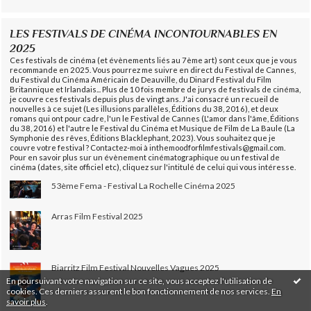
LES FESTIVALS DE CINÉMA INCONTOURNABLES EN
2025
Ces festivals de cinéma (et évènements liés au 7ème art) sont ceux que je vous
recommande en 2025. Vous pourrez me suivre en direct du Festival de Cannes,
du Festival du Cinéma Américain de Deauville, du Dinard Festival du Film
Britannique et Irlandais... Plus de 10 fois membre de jurys de festivals de cinéma,
je couvre ces festivals depuis plus de vingt ans. J'ai consacré un recueil de
nouvelles à ce sujet (Les illusions parallèles, Éditions du 38, 2016), et deux
romans qui ont pour cadre, l'un le Festival de Cannes (L'amor dans l'âme, Éditions
du 38, 2016) et l'autre le Festival du Cinéma et Musique de Film de La Baule (La
Symphonie des rêves, Éditions Blacklephant, 2023). Vous souhaitez que je
couvre votre festival ? Contactez-moi à inthemoodforfilmfestivals@gmail.com.
Pour en savoir plus sur un évènement cinématographique ou un festival de
cinéma (dates, site officiel etc), cliquez sur l'intitulé de celui qui vous intéresse.
53ème Fema - Festival La Rochelle Cinéma 2025
Arras Film Festival 2025
Biarritz Film Festival Nouvelles Vagues 2025
En poursuivant votre navigation sur ce site, vous acceptez l'utilisation de
cookies. Ces derniers assurent le bon fonctionnement de nos services.
En
savoir plus
.