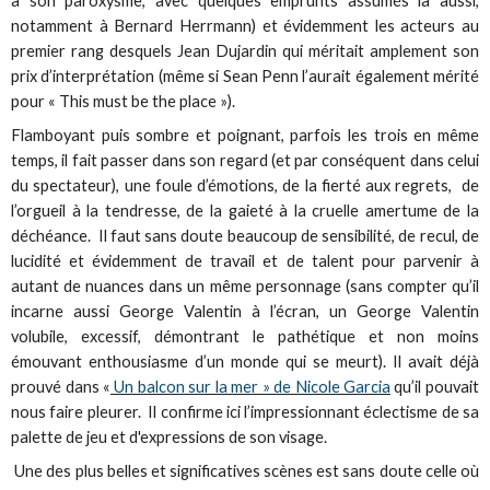
à son paroxysme, avec quelques emprunts assumés là aussi,
notamment à Bernard Herrmann) et évidemment les acteurs au
premier rang desquels Jean Dujardin qui méritait amplement son
prix d’interprétation (même si Sean Penn l’aurait également mérité
pour « This must be the place »).
Flamboyant puis sombre et poignant, parfois les trois en même
temps, il fait passer dans son regard (et par conséquent dans celui
du spectateur), une foule d’émotions, de la fierté aux regrets, de
l’orgueil à la tendresse, de la gaieté à la cruelle amertume de la
déchéance. Il faut sans doute beaucoup de sensibilité, de recul, de
lucidité et évidemment de travail et de talent pour parvenir à
autant de nuances dans un même personnage (sans compter qu’il
incarne aussi George Valentin à l’écran, un George Valentin
volubile, excessif, démontrant le pathétique et non moins
émouvant enthousiasme d’un monde qui se meurt). Il avait déjà
prouvé dans «
Un balcon sur la mer » de Nicole Garcia
qu’il pouvait
nous faire pleurer. Il confirme ici l’impressionnant éclectisme de sa
palette de jeu et d'expressions de son visage.
Une des plus belles et significatives scènes est sans doute celle où