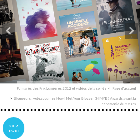
Palmarès des Prix Lumières 2012 et vidéos de la soirée
Page d'accueil
Blogueurs : votez pour les How I Met Your Blogger (HIMYB ) Awards avant la
cérémonie du 2 mars
2012
16/01