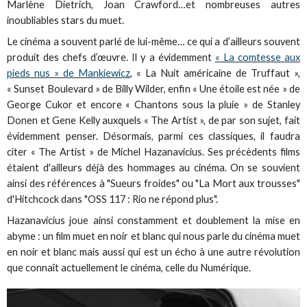
Marlène Dietrich, Joan Crawford…et nombreuses autres
inoubliables stars du muet.
Le cinéma a souvent parlé de lui-même… ce qui a d’ailleurs souvent
produit des chefs d’œuvre. Il y a évidemment
« La comtesse aux
pieds nus » de Mankiewicz
, « La Nuit américaine de Truffaut »,
« Sunset Boulevard » de Billy Wilder, enfin « Une étoile est née » de
George Cukor et encore « Chantons sous la pluie » de Stanley
Donen et Gene Kelly auxquels « The Artist », de par son sujet, fait
évidemment penser. Désormais, parmi ces classiques, il faudra
citer « The Artist » de Michel Hazanavicius. Ses précèdents films
étaient d'ailleurs déjà des hommages au cinéma. On se souvient
ainsi des références à "Sueurs froides" ou "La Mort aux trousses"
d'Hitchcock dans "OSS 117 : Rio ne répond plus".
Hazanavicius joue ainsi constamment et doublement la mise en
abyme : un film muet en noir et blanc qui nous parle du cinéma muet
en noir et blanc mais aussi qui est un écho à une autre révolution
que connaît actuellement le cinéma, celle du Numérique.