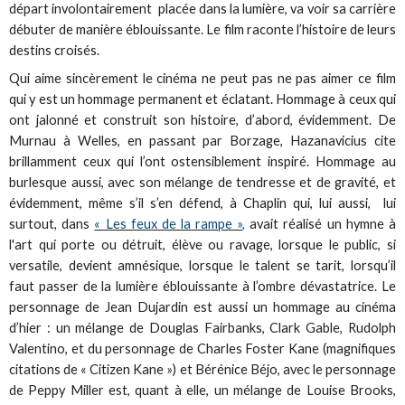
départ involontairement placée dans la lumière, va voir sa carrière
débuter de manière éblouissante. Le film raconte l’histoire de leurs
destins croisés.
Qui aime sincèrement le cinéma ne peut pas ne pas aimer ce film
qui y est un hommage permanent et éclatant. Hommage à ceux qui
ont jalonné et construit son histoire, d’abord, évidemment. De
Murnau à Welles, en passant par Borzage, Hazanavicius cite
brillamment ceux qui l’ont ostensiblement inspiré. Hommage au
burlesque aussi, avec son mélange de tendresse et de gravité, et
évidemment, même s’il s’en défend, à Chaplin qui, lui aussi, lui
surtout, dans
« Les feux de la rampe »,
avait réalisé un hymne à
l'art qui porte ou détruit, élève ou ravage, lorsque le public, si
versatile, devient amnésique, lorsque le talent se tarit, lorsqu’il
faut passer de la lumière éblouissante à l’ombre dévastatrice. Le
personnage de Jean Dujardin est aussi un hommage au cinéma
d’hier : un mélange de Douglas Fairbanks, Clark Gable, Rudolph
Valentino, et du personnage de Charles Foster Kane (magnifiques
citations de « Citizen Kane ») et Bérénice Béjo, avec le personnage
de Peppy Miller est, quant à elle, un mélange de Louise Brooks,