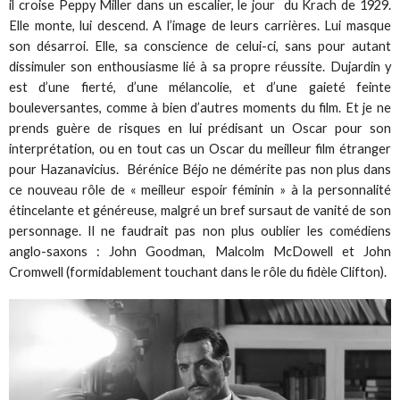
il croise Peppy Miller dans un escalier, le jour du Krach de 1929.
Elle monte, lui descend. A l’image de leurs carrières. Lui masque
son désarroi. Elle, sa conscience de celui-ci, sans pour autant
dissimuler son enthousiasme lié à sa propre réussite. Dujardin y
est d’une fierté, d’une mélancolie, et d’une gaieté feinte
bouleversantes, comme à bien d’autres moments du film. Et je ne
prends guère de risques en lui prédisant un Oscar pour son
interprétation, ou en tout cas un Oscar du meilleur film étranger
pour Hazanavicius. Bérénice Béjo ne démérite pas non plus dans
ce nouveau rôle de « meilleur espoir féminin » à la personnalité
étincelante et généreuse, malgré un bref sursaut de vanité de son
personnage. Il ne faudrait pas non plus oublier les comédiens
anglo-saxons : John Goodman, Malcolm McDowell et John
Cromwell (formidablement touchant dans le rôle du fidèle Clifton).