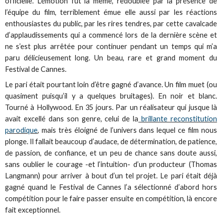
officielle. L’émotion fut la même, redoublée par la présence de
l’équipe du film, terriblement émue elle aussi par les réactions
enthousiastes du public, par les rires tendres, par cette cavalcade
d’applaudissements qui a commencé lors de la dernière scène et
ne s’est plus arrêtée pour continuer pendant un temps qui m’a
paru délicieusement long. Un beau, rare et grand moment du
Festival de Cannes.
Le pari était pourtant loin d’être gagné d’avance. Un film muet (ou
quasiment puisqu’il y a quelques bruitages). En noir et blanc.
Tourné à Hollywood. En 35 jours. Par un réalisateur qui jusque là
avait excellé dans son genre, celui de la
brillante reconstitution
parodique
, mais très éloigné de l’univers dans lequel ce film nous
plonge. Il fallait beaucoup d’audace, de détermination, de patience,
de passion, de confiance, et un peu de chance sans doute aussi,
sans oublier le courage -et l’intuition- d’un producteur (Thomas
Langmann) pour arriver à bout d’un tel projet. Le pari était déjà
gagné quand le Festival de Cannes l’a sélectionné d’abord hors
compétition pour le faire passer ensuite en compétition, là encore
fait exceptionnel.