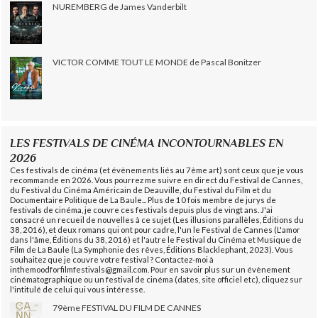
NUREMBERG de James Vanderbilt
VICTOR COMME TOUT LE MONDE de Pascal Bonitzer
LES FESTIVALS DE CINÉMA INCONTOURNABLES EN
2026
Ces festivals de cinéma (et évènements liés au 7ème art) sont ceux que je vous
recommande en 2026. Vous pourrez me suivre en direct du Festival de Cannes,
du Festival du Cinéma Américain de Deauville, du Festival du Film et du
Documentaire Politique de La Baule... Plus de 10 fois membre de jurys de
festivals de cinéma, je couvre ces festivals depuis plus de vingt ans. J'ai
consacré un recueil de nouvelles à ce sujet (Les illusions parallèles, Éditions du
38, 2016), et deux romans qui ont pour cadre, l'un le Festival de Cannes (L'amor
dans l'âme, Éditions du 38, 2016) et l'autre le Festival du Cinéma et Musique de
Film de La Baule (La Symphonie des rêves, Éditions Blacklephant, 2023). Vous
souhaitez que je couvre votre festival ? Contactez-moi à
inthemoodforfilmfestivals@gmail.com. Pour en savoir plus sur un évènement
cinématographique ou un festival de cinéma (dates, site officiel etc), cliquez sur
l'intitulé de celui qui vous intéresse.
79ème FESTIVAL DU FILM DE CANNES