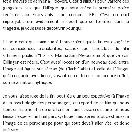
(et à travers ce dernier à Hoover). C’est d’ailleurs pour vaincre des
gangsters tels que Dillinger que sera créée la première police
fédérale aux Etats-Unis : un certain… FBI. C’est un duel
impitoyable qui, évidemment, ne peut que se terminer dans la
tragédie, je vous laisse découvrir pour qui.
Et pour ceux qui, comme moi, trouveraient que la fin est exagérée
en coïncidences troublantes, sachez que l’anecdote du film
« Ennemi public n°1 » ( « Manhattan Melodrama ») que va voir
Dillinger est réelle. C’est aussi l’occasion d’un nouveau duel, entre
l’image qui figure sur l’écran (de Clark Gable) et celle de Dillinger
qui la regarde avec fierté, voyant en ce dernier son propre reflet,
son incarnation mythique.
Je vous laisse juge de la fin, peut-être un peu expéditive (à l’image
de la psychologie des personnages) au regard de ce film qui nous
tient en haleine et crée une tension sans cesse croissante et nous
laissait espérer un final paroxystique mais après tout c’est aussi à
l’image de ce personnage pour qui tout devait aller vite, et donc
finir vite.