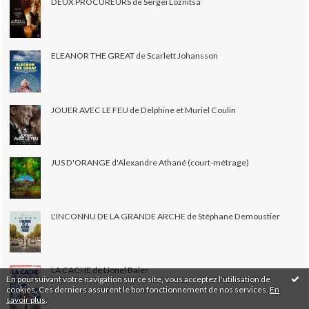
DEUX PROCUREURS de Sergei Loznitsa
ELEANOR THE GREAT de Scarlett Johansson
JOUER AVEC LE FEU de Delphine et Muriel Coulin
JUS D'ORANGE d'Alexandre Athané (court-métrage)
L'INCONNU DE LA GRANDE ARCHE de Stéphane Demoustier
LA CACHE de Lionel Baier
En poursuivant votre navigation sur ce site, vous acceptez l'utilisation de
cookies. Ces derniers assurent le bon fonctionnement de nos services.
En
savoir plus
.