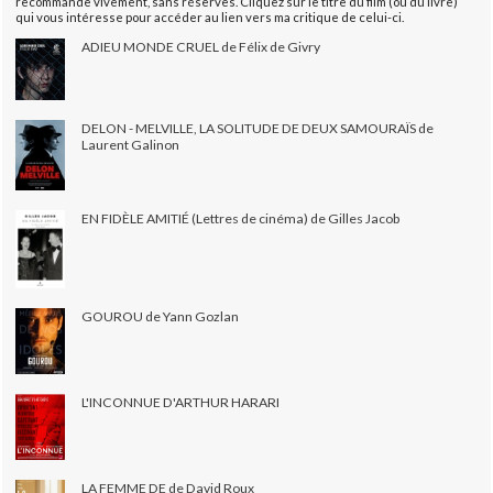
recommande vivement, sans réserves. Cliquez sur le titre du film (ou du livre)
qui vous intéresse pour accéder au lien vers ma critique de celui-ci.
ADIEU MONDE CRUEL de Félix de Givry
DELON - MELVILLE, LA SOLITUDE DE DEUX SAMOURAÏS de
Laurent Galinon
EN FIDÈLE AMITIÉ (Lettres de cinéma) de Gilles Jacob
GOUROU de Yann Gozlan
L'INCONNUE D'ARTHUR HARARI
LA FEMME DE de David Roux