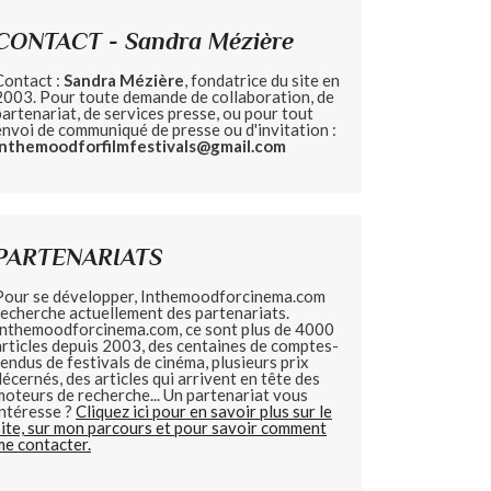
CONTACT - Sandra Mézière
Contact :
Sandra Mézière
, fondatrice du site en
2003. Pour toute demande de collaboration, de
partenariat, de services presse, ou pour tout
envoi de communiqué de presse ou d'invitation :
inthemoodforfilmfestivals@gmail.com
PARTENARIATS
Pour se développer, Inthemoodforcinema.com
recherche actuellement des partenariats.
Inthemoodforcinema.com, ce sont plus de 4000
articles depuis 2003, des centaines de comptes-
rendus de festivals de cinéma, plusieurs prix
décernés, des articles qui arrivent en tête des
moteurs de recherche... Un partenariat vous
intéresse ?
Cliquez ici pour en savoir plus sur le
site, sur mon parcours et pour savoir comment
me contacter.