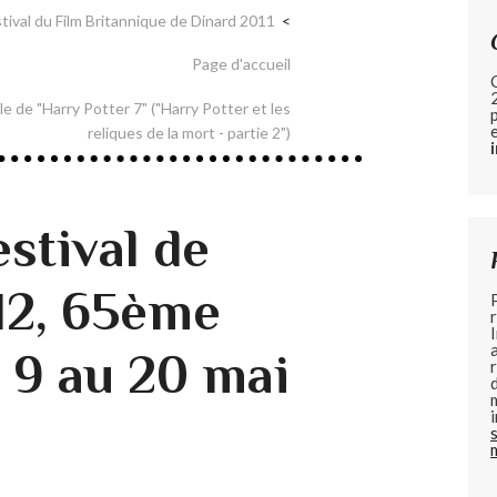
stival du Film Britannique de Dinard 2011
Page d'accueil
e de "Harry Potter 7" ("Harry Potter et les
reliques de la mort - partie 2")
stival de
12, 65ème
u 9 au 20 mai