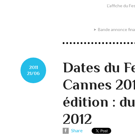
L'affiche du Fe
Bande annonce final
Dates du Fe
2011
21/06
Cannes 20
édition : d
2012
Share