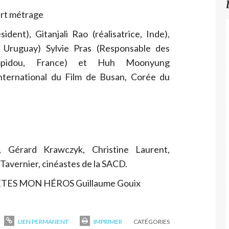
rt métrage
ident), Gitanjali Rao (réalisatrice, Inde),
, Uruguay) Sylvie Pras (Responsable des
pidou, France) et Huh Moonyung
nternational du Film de Busan, Corée du
 Gérard Krawczyk, Christine Laurent,
Tavernier, cinéastes de la SACD.
TES MON HÉROS Guillaume Gouix
LIEN PERMANENT
IMPRIMER
CATÉGORIES