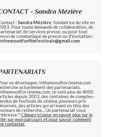
CONTACT - Sandra Mézière
Contact :
Sandra Mézière
, fondatrice du site en
2003. Pour toute demande de collaboration, de
partenariat, de services presse, ou pour tout
envoi de communiqué de presse ou d'invitation :
inthemoodforfilmfestivals@gmail.com
PARTENARIATS
Pour se développer, Inthemoodforcinema.com
recherche actuellement des partenariats.
Inthemoodforcinema.com, ce sont plus de 4000
articles depuis 2003, des centaines de comptes-
rendus de festivals de cinéma, plusieurs prix
décernés, des articles qui arrivent en tête des
moteurs de recherche... Un partenariat vous
intéresse ?
Cliquez ici pour en savoir plus sur le
site, sur mon parcours et pour savoir comment
me contacter.