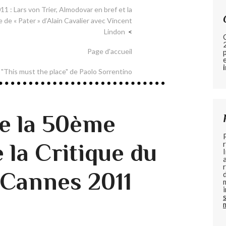
1 : Lars von Trier, Almodovar en bref et la
de « Pater » d’Alain Cavalier avec Vincent
Lindon
Page d'accueil
 "This must the place" de Paolo Sorrentino
e la 50ème
 la Critique du
 Cannes 2011