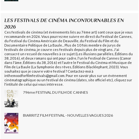
LES FESTIVALS DE CINÉMA INCONTOURNABLES EN
2026
Ces festivals de cinéma (et évènements liés au 7ème art) sont ceux que je vous
recommande en 2026. Vous pourrez me suivre en direct du Festival de Cannes,
du Festival du Cinéma Américain de Deauville, du Festival du Film et du
Documentaire Politique de La Baule... Plus de 10 fois membre de jurys de
festivals de cinéma, je couvre ces festivals depuis plus de vingt ans. J'ai
consacré un recueil de nouvelles à ce sujet (Les illusions parallèles, Éditions du
38, 2016), et deux romans qui ont pour cadre, l'un le Festival de Cannes (L'amor
dans l'âme, Éditions du 38, 2016) et l'autre le Festival du Cinéma et Musique de
Film de La Baule (La Symphonie des rêves, Éditions Blacklephant, 2023). Vous
souhaitez que je couvre votre festival ? Contactez-moi à
inthemoodforfilmfestivals@gmail.com. Pour en savoir plus sur un évènement
cinématographique ou un festival de cinéma (dates, site officiel etc), cliquez sur
l'intitulé de celui qui vous intéresse.
79ème FESTIVAL DU FILM DE CANNES
BIARRITZ FILM FESTIVAL - NOUVELLES VAGUES 2026