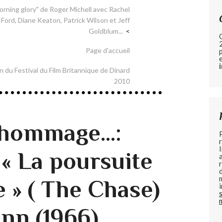
ning glory" de Roger Michell avec Rachel
ord, Diane Keaton, Patrick Wilson et Jeff
Goldblum...
Page d'accueil
n du Festival du Film Britannique de Dinard
2010
'hommage...:
 « La poursuite
 » ( The Chase)
enn (1966)