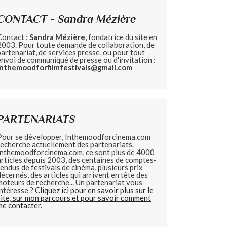
CONTACT - Sandra Mézière
Contact :
Sandra Mézière
, fondatrice du site en
2003. Pour toute demande de collaboration, de
partenariat, de services presse, ou pour tout
envoi de communiqué de presse ou d'invitation :
inthemoodforfilmfestivals@gmail.com
PARTENARIATS
Pour se développer, Inthemoodforcinema.com
recherche actuellement des partenariats.
Inthemoodforcinema.com, ce sont plus de 4000
articles depuis 2003, des centaines de comptes-
rendus de festivals de cinéma, plusieurs prix
décernés, des articles qui arrivent en tête des
moteurs de recherche... Un partenariat vous
intéresse ?
Cliquez ici pour en savoir plus sur le
site, sur mon parcours et pour savoir comment
me contacter.