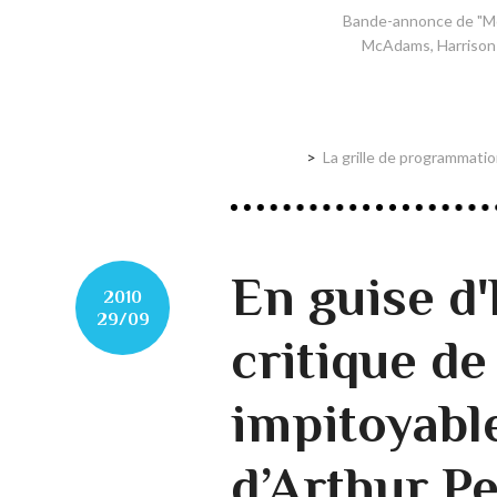
Bande-annonce de "Mor
McAdams, Harrison F
La grille de programmatio
En guise d
2010
29/09
critique de
impitoyable
d’Arthur P