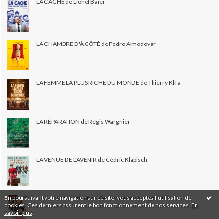
LA CACHE de Lionel Baier
LA CHAMBRE D'À CÔTÉ de Pedro Almodovar
LA FEMME LA PLUS RICHE DU MONDE de Thierry Klifa
LA RÉPARATION de Régis Wargnier
LA VENUE DE L'AVENIR de Cédric Klapisch
En poursuivant votre navigation sur ce site, vous acceptez l'utilisation de
LE CHOIX DU PIANISTE de Jacques Otmezguine
cookies. Ces derniers assurent le bon fonctionnement de nos services.
En
savoir plus
.