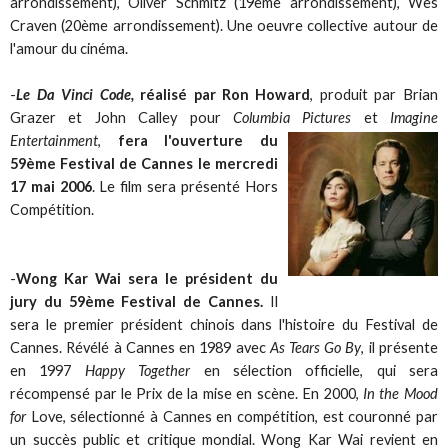
arrondissement), Oliver Schmitz (19ème arrondissement), Wes
Craven (20ème arrondissement). Une oeuvre collective autour de
l'amour du cinéma.
-
Le Da Vinci Code,
réalisé par Ron Howard
, produit par Brian
Grazer et John Calley pour
Columbia Pictures
et
Imagine
Entertainment
,
fera l'ouverture du
59ème Festival de Cannes le mercredi
17 mai 2006
. Le film sera présenté Hors
Compétition.
-
Wong Kar Wai sera le président du
jury du 59ème Festival de Cannes.
Il
sera le premier président chinois dans l'histoire du Festival de
Cannes. Révélé à Cannes en 1989 avec
As Tears Go By
, il présente
en 1997
Happy Together
en sélection officielle, qui sera
récompensé par le Prix de la mise en scène. En 2000,
In the Mood
for
Love, sélectionné à Cannes en compétition, est couronné par
un succès public et critique mondial. Wong Kar Wai revient en