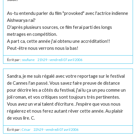
As-tu entendu parler du film "provoked" avec l'actrice indienne
Aishwarya rai?
D'après plusieurs sources, ce film ferai parti des longs
metrages en compétition.
A part ca, cette année j'ai obtenu une accréditation!!
Peut-être nous verrons nous la bas!
Écrit par :
soufiane
21h29
-
vendredi 07
avril 2006
Sandra, je me suis régalé avec votre reportage sur le festival
de Cannes l'an passé. Vous savez faire preuve de distance
pour décrire les a côtés du festival, j'ai lu ça un peu comme un
joli roman, et vos critiques sont toujours très pertinentes.
Vous avez un vrai talent d'écriture. J'espère que vous nous
régalerez et nous ferez autant rêver cette année. Au plaisir
de vous lire. C.
Écrit par :
César
22h29
-
vendredi 07
avril 2006