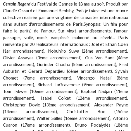
Certain Regard
du Festival de Cannes le 18 mai au soir. Produit par
Claudie Ossard et Emmanuel Benbihy,
Paris je t'aime
est une œuvre
collective réalisée par une vingtaine de cinéastes internationaux
dans autant d'arrondissements de Paris.Synopsis: Un film pour
faire le pari(s) de l'amour. Sur vingt arrondissements, l'amour
passager, voilé, mimé, vampirisé, malmené ou révélé... Paris
réinventé par 20 réalisateurs internationaux : Joel et Ethan Coen
(1er arrondissement), Nobuhiro Suwa (2ème arrondissement),
Olivier Assayas (3ème arrondissement), Gus Van Sant (4ème
arrondissement), Gurinder Chadha (5ème arrondissement), Fred
Auburtin et Gérard Depardieu (6ème arrondissement), Sylvain
Chomet (7ème arrondissement), Vincenzo Natali (8ème
arrondissement), Richard LaGravenese (9ème arrondissement),
Tom Tykwer (10ème arrondissement), Raphaël Nadjari (11ème
arrondissement), Isabel Coixet (12ème arrondissement),
Christopher Doyle (13ème arrondissement), Alexander Payne
(14ème arrondissement), Christoffer Boe (15ème
arrondissement), Walter Salles (16ème arrondissement), Alfonso
Cuaron (17ème arrondissement), Bruno Podalydès (18ème