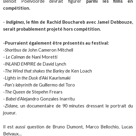
Benoit Poelvoorde devrait figurer
parmi les films en
compétition.
-
Indigènes
, le film de Rachid Bouchareb avec Jamel Debbouze,
serait probablement projeté hors compétition.
-Pourraient également être présentés au festival:
-
Shortbus
de John Cameron Mitchell
-
Le Caïman
de Nani Moretti
-
INLAND EMPIRE
de David Lynch
-
The Wind that shakes the Barley
de Ken Loach
-
Lights in the Dusk
d’Aki Kaurismaki
-
Pan’s labyrinth
de Guillermo del Toro
-
The Queen
de Stepehn Frears
-
Babel
d’Alejandro Gonzales Inarritu
-
Zidane
, un documentaire de 90 minutes dressant le portrait du
joueur.
Il est aussi question de Bruno Dumont, Marco Bellochio, Lucas
Belvaux…