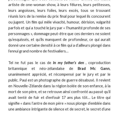
artiste de one-woman show, à leurs fêlures, leurs petitesses,
leurs angoisses, leurs folies, leurs excès, tous se trouvant
réunis lors de la remise du prix final pour lequel ils concourent
ou jugent. Un film qui mêle vivacité, humour, dérision, vulgarité
parfois et qui a touché le jury par « l’humanité profonde de ses
personnages », dommage peut-être que ces derniers ne soient
qu’esquissés, et qu’ils manquent de profondeur, ce qui aurait
donné une certaine densité à ce film qui a d’ailleurs plongé dans
l’ennui grand nombre de festivaliers…
Tel ne fut pas le cas de
In my father’s den
, coproduction
britannique et néo-zélandaise de
Brad Mc Gann
,
unanimement apprécié, et récompensé par le jury et par le
public. Paul est un photographe de guerre désabusé. Il revient
en Nouvelle-Zélande dans la région isolée de son enfance, à la
mort de son père, et se retrouve ainsi confronté au passé qu’il
avait tenté de fuir et d’enfouir 17 ans plus tôt… Le titre qui
signifie « dans l’antre de mon père » nous plonge d’emblée dans
une ambiance intrigante de silence et de secret, le secret d’une