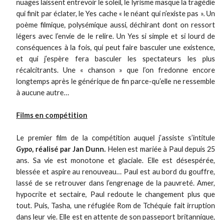
nuages laissent entrevoir le soleil, le lyrisme masque la tragédie
qui finit par éclater, le Yes cache « le néant qui n’existe pas ». Un
poème filmique, polysémique aussi, déchirant dont on ressort
légers avec l’envie de le relire. Un Yes si simple et si lourd de
conséquences à la fois, qui peut faire basculer une existence,
et qui j’espère fera basculer les spectateurs les plus
récalcitrants. Une « chanson » que l’on fredonne encore
longtemps après le générique de fin parce-qu’elle ne ressemble
à aucune autre…
Films en compétition
Le premier film de la compétition auquel j’assiste s’intitule
Gypo
, réalisé par Jan Dunn.
Helen est mariée à Paul depuis 25
ans. Sa vie est monotone et glaciale. Elle est désespérée,
blessée et aspire au renouveau… Paul est au bord du gouffre,
lassé de se retrouver dans l’engrenage de la pauvreté. Amer,
hypocrite et sectaire, Paul redoute le changement plus que
tout. Puis, Tasha, une réfugiée Rom de Tchéquie fait irruption
dans leur vie. Elle est en attente de son passeport britannique,