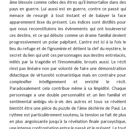
âme blessée comme celles des êtres qu’il immortalise dans des
pays en guerre. Lui aussi est en guerre, contre ce passé qui
menace de resurgir à tout instant et de balayer la face
apparemment lisse du présent. Les indices sont distillés pour
que nous reconstituions les évènements qui ont bouleversé
ces destins, et ce qui débute comme un drame familial devient
progressivement un polar palpitant. L’antre est ici à la fois le
lieu du refuge et de l’ignominie et détient la clef du mystère, le
secret du lien qui unit ces personnages aux destins entrelacés,
mêlés par la tragédie et l’innommable, broyés aussi. Le récit
n’est pas linéaire non par volonté de faire une démonstration
didactique de virtuosité scénaristique mais en contraire pour
complexifier intelligemment et enrichir le récit.
Paradoxalement cela contribue même à sa limpidité. Chaque
personnage a une double personnalité et un lien familial et
sentimental ambigu vis-à-vis des autres et tous se révèlent
bientôt être une pièce du puzzle de l’âme déchirée de Paul. Le
rythme est particulièrement soutenu, la tension se fait de plus
en plus angoissante jusqu’à la révélation finale paroxystique,
une intense confrontation entre le passé et le présent. Le tout