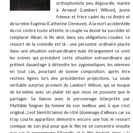
orthophoniste peu dégourdie, mariée
à Arnaud (Lambert Wilson), jeune
frimeur et frère cadet du roi André et
de la reine Eugénia (Catherine Deneuve). A la mort accidentelle
du roi, contre toute attente, le couple va devoir lui succéder et
remplacer Alban, le fils aîné, dans ses obligations royales. Le
ressort de la comédie est là : une personne ordinaire placée
dans une situation extraordinaire mais étrangement ce sont
les scènes qui précèdent cette situation extraordinaire qui
prêtent davantage à détendre les zygomatiques, les miennes
en tout cas, pourtant de bonne composition, après être
restées figées lors des précédentes projections. La seule
véritable surprise provient de Lambert Wilson, qui se moque
de lui-même avec un plaisir tel que nous ne pouvons que le
partager. Sa liaison avec le personnage interprété par
Mathilde Seigner (la femme de son meilleur ami, ô que c’est
original…) est bientôt laissé de côté (dommage d’ailleurs car sa
trop courte apparition démontre encore une fois le ressort
comique de son jeu) pour que le film ne se concentre ensuite
que sur le personnage d’Armelle et le film devient alors « la