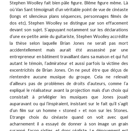
Stephen Woolley fait bien pâle figure. Blême figure même. Là
où Van Sant témoignait d’un véritable point de vue de cinéaste
(longs et silencieux plans séquences, personnages filmés de
dos etc), Stephen Woolley se distingue par son effacement
devant son sujet. S’appuyant notamment sur les déclarations
d’une ex-petite amie du guitariste, Stephen Woolley accrédite
la thèse selon laquelle Brian Jones ne serait pas mort
accidentellement mais aurait été assassiné par une
entrepreneur en bâtiment travaillant dans sa maison et qui fut
autant le témoin, l’admirateur et aussi parfois la victime des
excentricités de Brian Jones. On ne peut être que déçus de
n’entendre aucune musique du groupe. Cela ne relevait
d’ailleurs pas de problèmes de droits d’auteurs, comme l’a
expliqué le réalisateur avant la projection mais d’un choix qui
consistait à privilégier les musiques que Jones jouait
auparavant ou qui l’inspiraient, insistant sur le fait qu’il s’agit
d’un film sur un homme « stoned » et non sur les Stones.
Etrange choix du cinéaste quand on voit avec quel
acharnement il a essayé de donner à son image un grain
suranné, façon sixties, et donc réaliste. Le dénouement est