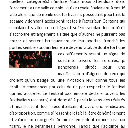
quelle(s) catégorie(s) m’inclure).Nous nous attendions donc
forcément à une salle comble…qui se révèle finalement à moitié
vide alors que de nombreux festivaliers possédant pourtant le
sésame y donnant accès sont restés à l’extérieur. Certains qui
semblaient y aller en rechignant voient soudain leur intérêt
s’accroître étrangement à l’idée que d’autres ne puissent pas
entrer et sortent brusquement de leur apathie, franchir les
portes semble soudain leur être devenu vital. Je doute fort
que
ces sifflements soient un signe de
solidarité envers les refoulés, je
pencherais plutôt pour une
manifestation d’aigreur de ceux qui
croient qu’un badge ou une invitation leur donne tous les
droits, à commencer par celui de ne pas respecter le festival
qui les accueille. Le festival pas encore déclaré ouvert, les
festivaliers (certains) ont donc déjà perdu le sens des réalités
et manifestent leur mécontentement avec une vindicative
disproportion, comme si l’essentiel était là, être éphémèrement
et vainement enorgueilli. Au moins, en redoutant mes oiseaux
fictifs, je ne dérangeais personne. Tandis que l’adjointe au