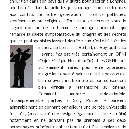
chirurgien dans son pays qu’il a quitté pour s’exiler à Londres,
une histoire dans laquelle les personnages sont confrontés
aux conflits de notre génération : conflits politiques,
sentimentaux ou religieux… Tout cela se déroule sous le
regard ironique de la femme de ménage philosophe qui
ramasse la saleté symptomatique du chagrin et des secrets
que les protagonistes laissent derrière eux. Cette histoire les
mènera de Londres à Belfast, de
Beyrouth à La
Havane.
Yes
est très certainement un OFNI
(Objet Filmique Non Identifié) et les OFNI sont
suffisamment rares pour être appréciés,
malgré leur opacité, salutaire ici. La passion est
bien souvent irrationnelle et par conséquent
bien difficile à retranscrire au cinéma.
Comment montrer l’indescriptible,
l’incompréhensible parfois ? Sally Potter y parvient
admirablement en donnant par ailleurs une portée universelle
à ce
Yes
, (universalité que désigne également le titre du film)
notamment en ne donnant pas de prénoms à ses deux
personnages principaux qui restent Lui et Elle, emblèmes de