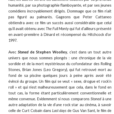
humanité, par sa photographie flamboyante, et par ses jeunes
comédiens incroyablement dirigés. Dommage que ce film n’ait
pas figuré au palmarès. Gageons que Peter Cattaneo
obtiendra avec ce film un succès aussi considérable que celui
qu’il avait obtenu avec
The Full Monty
qui fut d’ailleurs présenté
en avant-première à Dinard et récompensé du Hitchcock d’or
1997.
Avec
Stoned
de Stephen Woolley
, c’est dans un tout autre
univers que nous sommes plongés : une chronique de la vie
sordide et de la mort mystérieuse du cofondateur des Rolling
Stones, Brian Jones (Leo Gregory), qui fut retrouvé mort au
fond de sa piscine quelques jours à peine après avoir été
évincé du groupe. Un film qui se veut « sexe, drogue et rock’n
roll » et qui n’est malheureusement que cela, dans le fond en
tout cas, la forme étant particulièrement conventionnelle et
même convenue. Evidemment si nous comparons
Stoned
à une
autre adaptation de la vie d’une rock star au cinéma, à savoir
celle de Curt Cobain dans
Last days
de Gus Van Sant, le film de