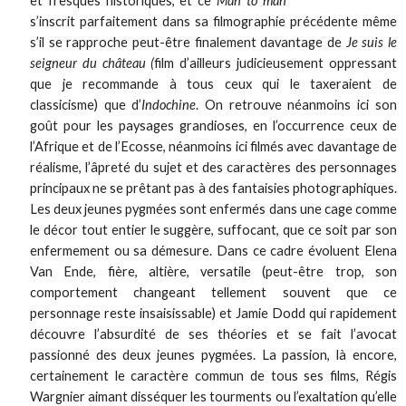
et fresques historiques, et ce
Man to man
s’inscrit parfaitement dans sa filmographie précédente même
s’il se rapproche peut-être finalement davantage de
Je suis le
seigneur du château (
film d’ailleurs judicieusement oppressant
que je recommande à tous ceux qui le taxeraient de
classicisme) que d’
Indochine
. On retrouve néanmoins ici son
goût pour les paysages grandioses, en l’occurrence ceux de
l’Afrique et de l’Ecosse, néanmoins ici filmés avec davantage de
réalisme, l’âpreté du sujet et des caractères des personnages
principaux ne se prêtant pas à des fantaisies photographiques.
Les deux jeunes pygmées sont enfermés dans une cage comme
le décor tout entier le suggère, suffocant, que ce soit par son
enfermement ou sa démesure. Dans ce cadre évoluent Elena
Van Ende, fière, altière, versatile (peut-être trop, son
comportement changeant tellement souvent que ce
personnage reste insaisissable) et Jamie Dodd qui rapidement
découvre l’absurdité de ses théories et se fait l’avocat
passionné des deux jeunes pygmées. La passion, là encore,
certainement le caractère commun de tous ses films, Régis
Wargnier aimant disséquer les tourments ou l’exaltation qu’elle