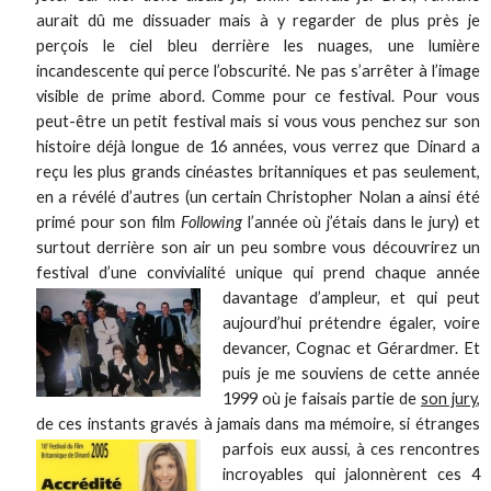
aurait dû me dissuader mais à y regarder de plus près je
perçois le ciel bleu derrière les nuages, une lumière
incandescente qui perce l’obscurité. Ne pas s’arrêter à l’image
visible de prime abord. Comme pour ce festival. Pour vous
peut-être un petit festival mais si vous vous penchez sur son
histoire déjà longue de 16 années, vous verrez que Dinard a
reçu les plus grands cinéastes britanniques et pas seulement,
en a révélé d’autres (un certain Christopher Nolan a ainsi été
primé pour son film
Following
l’année où j’étais dans le jury) et
surtout derrière son air un peu sombre vous découvrirez un
festival d’une convivialité unique qui prend chaque année
davantage d’ampleur,
et qui peut
aujourd’hui prétendre égaler, voire
devancer, Cognac et Gérardmer. Et
puis je me souviens de cette année
1999 où je faisais partie de
son jury
,
de ces instants gravés à jamais dans ma mémoire, si
étranges
parfois eux aussi, à ces rencontres
incroyables qui jalonnèrent ces 4