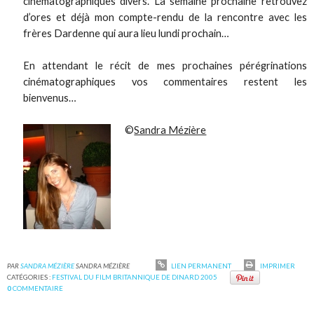
cinématographiques divers. La semaine prochaine retrouvez
d’ores et déjà mon compte-rendu de la rencontre avec les
frères Dardenne qui aura lieu lundi prochain…
En attendant le récit de mes prochaines pérégrinations
cinématographiques vos commentaires restent les
bienvenus…
©
Sandra Mézière
PAR
SANDRA MÉZIÈRE
SANDRA MÉZIÈRE
LIEN PERMANENT
IMPRIMER
CATÉGORIES :
FESTIVAL DU FILM BRITANNIQUE DE DINARD 2005
0
COMMENTAIRE