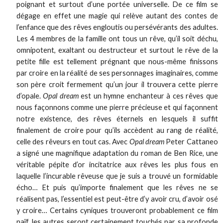
poignant et surtout d’une portée universelle. De ce film se
dégage en effet une magie qui relève autant des contes de
l’enfance que des rêves engloutis ou persévérants des adultes.
Les 4 membres de la famille ont tous un rêve, qu’il soit déchu,
omnipotent, exaltant ou destructeur et surtout le rêve de la
petite fille est tellement prégnant que nous-même finissons
par croire en la réalité de ses personnages imaginaires, comme
son père croit fermement qu’un jour il trouvera cette pierre
d’opale.
Opal dream
est un hymne enchanteur à ces rêves que
nous façonnons comme une pierre précieuse et qui façonnent
notre existence, des rêves éternels en lesquels il suffit
finalement de croire pour qu’ils accèdent au rang de réalité,
celle des rêveurs en tout cas. Avec
Opal dream
Peter Cattaneo
a signé une magnifique adaptation du roman de Ben Rice, une
véritable pépite d’or incitatrice aux rêves les plus fous en
laquelle l’incurable rêveuse que je suis a trouvé un formidable
écho… Et puis qu’importe finalement que les rêves ne se
réalisent pas, l’essentiel est peut-être d’y avoir cru, d’avoir osé
y croire… Certains cyniques trouveront probablement ce film
naïf, les autres seront certainement touchés par sa profonde