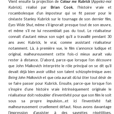
Vient ensuite la projection de
Colour me Kubrick
(
Appelez-moi
Kubrick),
réalisé par
Brian Cook
, l’histoire vraie et
rocambolesque d’un imposteur qui se fit passer pour le
cinéaste Stanley Kubrick sur le tournage de son dernier film,
Eyes Wide Shut
, même s’il ignorait presque tout de son œuvre,
et même s’il ne lui ressemblait pas du tout. Le réalisateur
connaît d’autant mieux son sujet qu’il a travaillé pendant 30
ans avec Kubrick, le vrai, comme assistant réalisateur
notamment. Là, à première vue, le film s’annonce ludique et
original, malheureusement cette fois-ci mieux aurait valu
rester à distance. D’abord, parce-que lorsque l’on découvre
que John Malkovich interprète le rôle principal on se dit qu’il
devait déjà bien avoir utilisé son talent schizophrénique avec
Being John Malkovich
et que cela aurait dû lui ôter tout désir de
se faire passer pour Kubrick. Ensuite, parce-que lorsque l’on
s’inspire d’une histoire vraie intrinsèquement originale le
réalisateur doit redoubler d’inventivité pour que son film le soit
sous sa propre impulsion…et ici l’inventivité fait
malheureusement cruellement défaut. Nous avons davantage
l’impression d’assister à des saynètes répétitives,