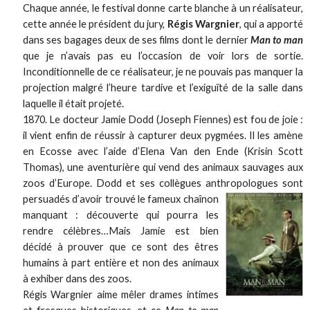
Chaque année, le festival donne carte blanche à un réalisateur,
cette année le président du jury,
Régis Wargnier
, qui a apporté
dans ses bagages deux de ses films dont le dernier
Man to man
que je n’avais pas eu l’occasion de voir lors de sortie.
Inconditionnelle de ce réalisateur, je ne pouvais pas manquer la
projection malgré l’heure tardive et l’exiguïté de la salle dans
laquelle il était projeté.
1870. Le docteur Jamie Dodd (Joseph Fiennes) est fou de joie :
il vient enfin de réussir à capturer deux pygmées. Il les amène
en Ecosse avec l’aide d’Elena Van den Ende (Krisin Scott
Thomas), une aventurière qui vend des animaux sauvages aux
zoos d’Europe. Dodd et ses collègues anthropologues sont
persuadés d’avoir
trouvé le fameux chaînon
manquant : découverte qui pourra les
rendre célèbres…Mais Jamie est bien
décidé à prouver que ce sont des êtres
humains à part entière et non des animaux
à exhiber dans des zoos.
Régis Wargnier aime mêler drames intimes