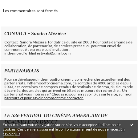
Les commentaires sont fermés.
CONTACT - Sandra Mézière
Contact :
Sandra Mézière
, fondatrice du site en 2003. Pour toute demande de
collaboration, de partenariat, de services presse, ou pour tout envoi de
communiqué de presse ou d'invitation :
inthemoodforfilmfestivals@gmail.com
PARTENARIATS
Pour se développer, Inthemoodforcinema.com recherche actuellement des
partenariats. Inthemoodforcinema.com, ce sont plus de 4000 articles depuis
2003, des centaines de comptes-rendus de festivals de cinéma, plusieurs prix
décernés, des articles qui arrivent en tête des moteurs de recherche... Un
partenariat vous intéresse ?
Cliquez ici pour en savoir plus sur le site, sur mon
parcours et pour savoir comment me contacter.
LE 52e FESTIVAL DU CINÉMA AMÉRICAIN DE
DEAUVILLE EN DIRECT
En poursuivant votre navigation sur ce site, vous acceptez l'utilisation de
cookies. Ces derniers assurent le bon fonctionnement de nos services.
En
savoir plus
.