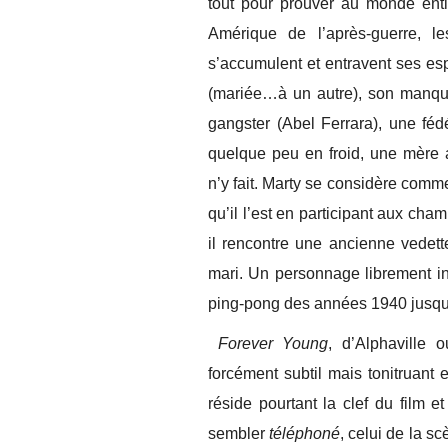
tout pour prouver au monde enti
Amérique de l’après-guerre, le
s’accumulent et entravent ses esp
(mariée…à un autre), son manque
gangster (Abel Ferrara), une fédé
quelque peu en froid, une mère 
n’y fait. Marty se considère comm
qu’il l’est en participant aux c
il rencontre une ancienne vedet
mari. Un personnage librement i
ping-pong des années 1940 jusqu’
Forever Young
, d’Alphaville 
forcément subtil mais tonitruant 
réside pourtant la clef du film e
sembler
téléphoné
, celui de la s