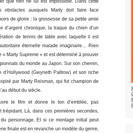
er que rien ne lui est impossible. Dans cette
s obstacles auxquels Marty doit faire face
oirs de gloire : la grossesse de sa petite amie
 d’argent chronique, la traque du chien d’un
ration de tennis de table avec laquelle il est
autoritaire éternelle malade imaginaire… Rien
e « Marty Supreme » et est déterminé à prouver
hampionnats du monde au Japon. Sur son chemin,
te d’Hollywood (Gwyneth Paltrow) et son riche
nspiré par Marty Reisman, qui fut champion de
au début du siècle.
ouvre le film et donne le ton d’emblée, pas
et trépidant. Là, dans ces premières secondes,
t du personnage. Et si ce montage initial peut
cène finale est en revanche un modèle du genre,