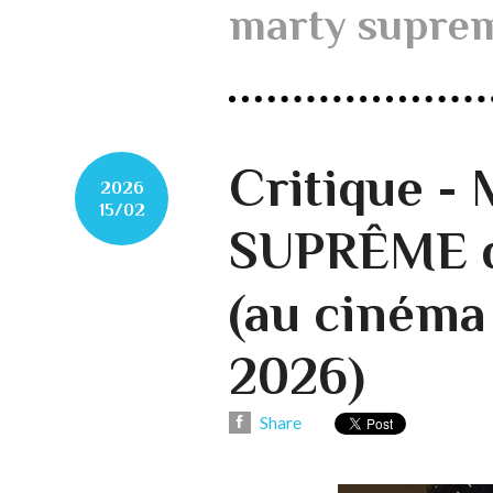
marty supre
Critique -
2026
15/02
SUPRÊME de
(au cinéma 
2026)
Share