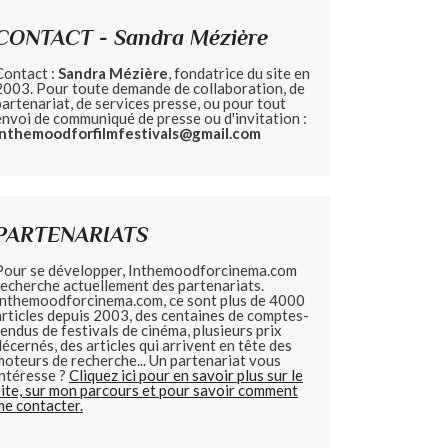
CONTACT - Sandra Mézière
Contact :
Sandra Mézière
, fondatrice du site en
2003. Pour toute demande de collaboration, de
partenariat, de services presse, ou pour tout
envoi de communiqué de presse ou d'invitation :
inthemoodforfilmfestivals@gmail.com
PARTENARIATS
Pour se développer, Inthemoodforcinema.com
recherche actuellement des partenariats.
Inthemoodforcinema.com, ce sont plus de 4000
articles depuis 2003, des centaines de comptes-
rendus de festivals de cinéma, plusieurs prix
décernés, des articles qui arrivent en tête des
moteurs de recherche... Un partenariat vous
intéresse ?
Cliquez ici pour en savoir plus sur le
site, sur mon parcours et pour savoir comment
me contacter.