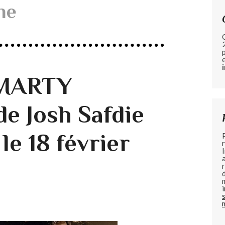
me
 MARTY
 Josh Safdie
le 18 février