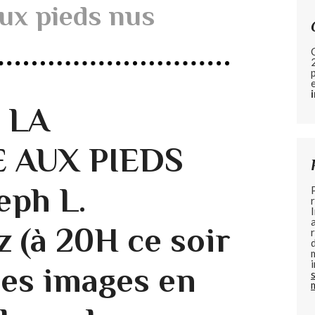
ux pieds nus
e LA
 AUX PIEDS
eph L.
 (à 20H ce soir
es images en