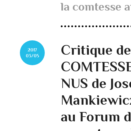
la comtesse a
Critique d
2017
03/05
COMTESSE
NUS de Jos
Mankiewicz
au Forum d