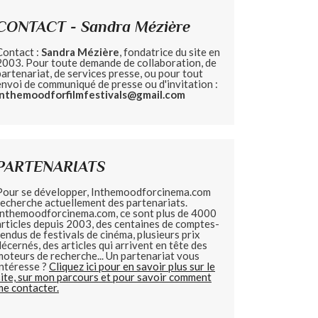
CONTACT - Sandra Mézière
Contact :
Sandra Mézière
, fondatrice du site en
2003. Pour toute demande de collaboration, de
partenariat, de services presse, ou pour tout
envoi de communiqué de presse ou d'invitation :
inthemoodforfilmfestivals@gmail.com
PARTENARIATS
Pour se développer, Inthemoodforcinema.com
recherche actuellement des partenariats.
Inthemoodforcinema.com, ce sont plus de 4000
articles depuis 2003, des centaines de comptes-
rendus de festivals de cinéma, plusieurs prix
décernés, des articles qui arrivent en tête des
moteurs de recherche... Un partenariat vous
intéresse ?
Cliquez ici pour en savoir plus sur le
site, sur mon parcours et pour savoir comment
me contacter.