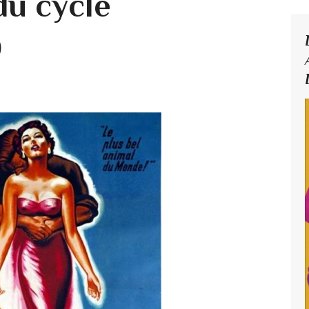
du cycle
)