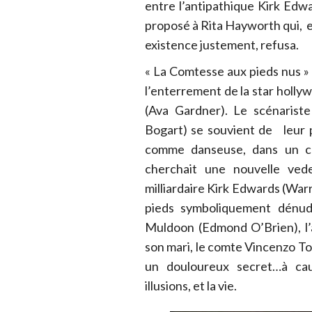
entre l’antipathique Kirk Ed
proposé à Rita Hayworth qui, e
existence justement, refusa.
« La Comtesse aux pieds nus » d
l’enterrement de la star holl
(Ava Gardner). Le scénarist
Bogart) se souvient de leur pr
comme danseuse, dans un ca
cherchait une nouvelle ved
milliardaire Kirk Edwards (Warr
pieds symboliquement dénudé
Muldoon (Edmond O’Brien), l’
son mari, le comte Vincenzo Tor
un douloureux secret…à cau
illusions, et la vie.