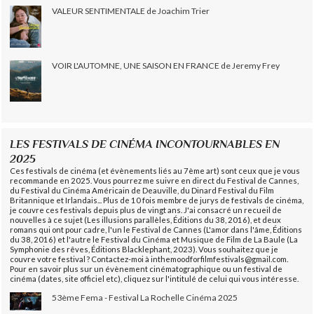
VALEUR SENTIMENTALE de Joachim Trier
VOIR L'AUTOMNE, UNE SAISON EN FRANCE de Jeremy Frey
LES FESTIVALS DE CINÉMA INCONTOURNABLES EN
2025
Ces festivals de cinéma (et évènements liés au 7ème art) sont ceux que je vous
recommande en 2025. Vous pourrez me suivre en direct du Festival de Cannes,
du Festival du Cinéma Américain de Deauville, du Dinard Festival du Film
Britannique et Irlandais... Plus de 10 fois membre de jurys de festivals de cinéma,
je couvre ces festivals depuis plus de vingt ans. J'ai consacré un recueil de
nouvelles à ce sujet (Les illusions parallèles, Éditions du 38, 2016), et deux
romans qui ont pour cadre, l'un le Festival de Cannes (L'amor dans l'âme, Éditions
du 38, 2016) et l'autre le Festival du Cinéma et Musique de Film de La Baule (La
Symphonie des rêves, Éditions Blacklephant, 2023). Vous souhaitez que je
couvre votre festival ? Contactez-moi à inthemoodforfilmfestivals@gmail.com.
Pour en savoir plus sur un évènement cinématographique ou un festival de
cinéma (dates, site officiel etc), cliquez sur l'intitulé de celui qui vous intéresse.
53ème Fema - Festival La Rochelle Cinéma 2025