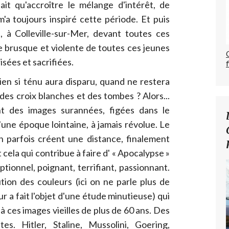
fait qu'accroître le mélange d'intérêt, de
'a toujours inspiré cette période. Et puis
e, à Colleville-sur-Mer, devant toutes ces
e brusque et violente de toutes ces jeunes
isées et sacrifiées.
lien si ténu aura disparu, quand ne restera
es croix blanches et des tombes ? Alors...
nt des images surannées, figées dans le
'une époque lointaine, à jamais révolue. Le
on parfois créent une distance, finalement
 cela qui contribue à faire d' « Apocalypse »
ionnel, poignant, terrifiant, passionnant.
tion des couleurs (ici on ne parle plus de
r a fait l'objet d'une étude minutieuse) qui
 ces images vieilles de plus de 60 ans. Des
es. Hitler, Staline, Mussolini, Goering,