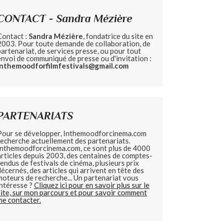
CONTACT - Sandra Mézière
Contact :
Sandra Mézière
, fondatrice du site en
2003. Pour toute demande de collaboration, de
partenariat, de services presse, ou pour tout
envoi de communiqué de presse ou d'invitation :
inthemoodforfilmfestivals@gmail.com
PARTENARIATS
Pour se développer, Inthemoodforcinema.com
recherche actuellement des partenariats.
Inthemoodforcinema.com, ce sont plus de 4000
articles depuis 2003, des centaines de comptes-
rendus de festivals de cinéma, plusieurs prix
décernés, des articles qui arrivent en tête des
moteurs de recherche... Un partenariat vous
intéresse ?
Cliquez ici pour en savoir plus sur le
site, sur mon parcours et pour savoir comment
me contacter.