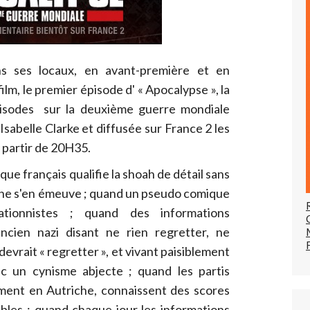
ns ses locaux, en avant-première et en
ilm, le premier épisode d' « Apocalypse », la
pisodes sur la deuxième guerre mondiale
 Isabelle Clarke et diffusée sur France 2 les
 partir de 20H35.
e français qualifie la shoah de détail sans
 ne s'en émeuve ; quand un pseudo comique
tionnistes ; quand des informations
ncien nazi disant ne rien regretter, ne
vrait « regretter », et vivant paisiblement
ec un cynisme abjecte ; quand les partis
mment en Autriche, connaissent des scores
bles ; quand chaque jour les informations