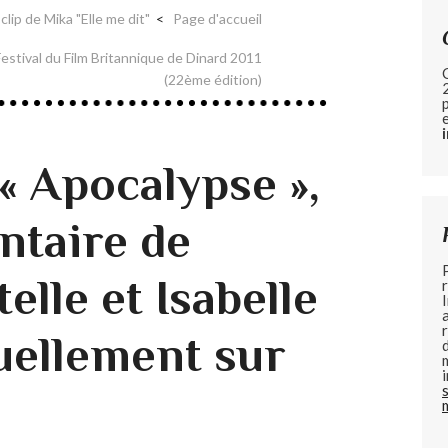
lip de Mika "Elle me dit"
Page d'accueil
estival du Film Britannique de Dinard 2011
(22ème édition)
 « Apocalypse »,
taire de
elle et Isabelle
tuellement sur