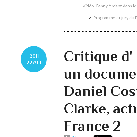
Vidéo- Fanny Ardant dans le c
Programme et jury du F
Critique d'
2011
22/08
un documen
Daniel Cost
Clarke, ac
France 2