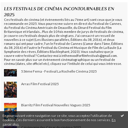
LES FESTIVALS DE CINÉMA INCONTOURNABLES EN
2025
Ces festivals de cinéma (et évènements liés au 7ème art) sont ceux que je vous
recommande en 2025. Vous pourrez me suivre en direct du Festival de Cannes,
du Festival du Cinéma Américain de Deauville, du Dinard Festival du Film
Britannique et Irlandais... Plus de 10 fois membre de jurys de festivals de cinéma,
je couvre ces festivals depuis plus de vingt ans. J'ai consacré un recueil de
nouvelles à ce sujet (Les illusions parallèles, Éditions du 38, 2016), et deux
romans qui ont pour cadre, l'un le Festival de Cannes (L'amor dans l'âme, Éditions
du 38, 2016) et l'autre le Festival du Cinéma et Musique de Film de La Baule (La
Symphonie des rêves, Éditions Blacklephant, 2023). Vous souhaitez que je
couvre votre festival ? Contactez-moi à inthemoodforfilmfestivals@gmail.com.
Pour en savoir plus sur un évènement cinématographique ou un festival de
cinéma (dates, site officiel etc), cliquez sur l'intitulé de celui qui vous intéresse.
53ème Fema - Festival La Rochelle Cinéma 2025
Arras Film Festival 2025
Biarritz Film Festival Nouvelles Vagues 2025
En poursuivant votre navigation sur ce site, vous acceptez l'utilisation de
cookies. Ces derniers assurent le bon fonctionnement de nos services.
En
savoir plus
.
Cérémonie des César du cinéma 2025