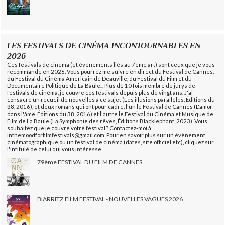
LES FESTIVALS DE CINÉMA INCONTOURNABLES EN
2026
Ces festivals de cinéma (et évènements liés au 7ème art) sont ceux que je vous
recommande en 2026. Vous pourrez me suivre en direct du Festival de Cannes,
du Festival du Cinéma Américain de Deauville, du Festival du Film et du
Documentaire Politique de La Baule... Plus de 10 fois membre de jurys de
festivals de cinéma, je couvre ces festivals depuis plus de vingt ans. J'ai
consacré un recueil de nouvelles à ce sujet (Les illusions parallèles, Éditions du
38, 2016), et deux romans qui ont pour cadre, l'un le Festival de Cannes (L'amor
dans l'âme, Éditions du 38, 2016) et l'autre le Festival du Cinéma et Musique de
Film de La Baule (La Symphonie des rêves, Éditions Blacklephant, 2023). Vous
souhaitez que je couvre votre festival ? Contactez-moi à
inthemoodforfilmfestivals@gmail.com. Pour en savoir plus sur un évènement
cinématographique ou un festival de cinéma (dates, site officiel etc), cliquez sur
l'intitulé de celui qui vous intéresse.
79ème FESTIVAL DU FILM DE CANNES
BIARRITZ FILM FESTIVAL - NOUVELLES VAGUES 2026