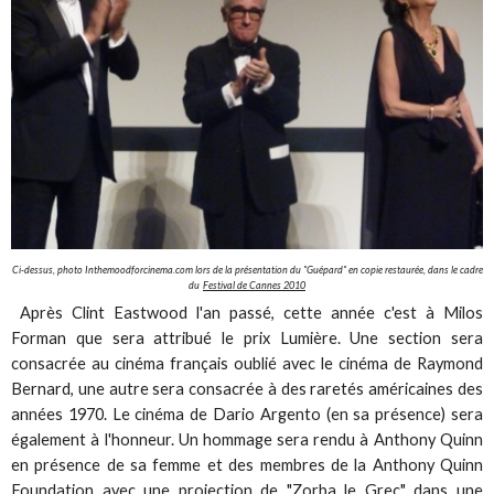
Ci-dessus, photo Inthemoodforcinema.com lors de la présentation du "Guépard" en copie restaurée, dans le cadre
du
Festival de Cannes 2010
Après Clint Eastwood l'an passé, cette année c'est à Milos
Forman que sera attribué le prix Lumière. Une section sera
consacrée au cinéma français oublié avec le cinéma de Raymond
Bernard, une autre sera consacrée à des raretés américaines des
années 1970. Le cinéma de Dario Argento (en sa présence) sera
également à l'honneur. Un hommage sera rendu à Anthony Quinn
en présence de sa femme et des membres de la Anthony Quinn
Foundation avec une projection de "Zorba le Grec" dans une