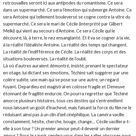
retrouvailles seront ici aux antipodes du romantisme. Ce sera
dans un supermarché. Ce sera l’émotion qui submerge Antoine. Ce
sera Antoine qui tellement bouleversé se cogne contre la vitre du
supermarché. Ce sera le mari de Cécile (interprété par Gilbert
Melki) qui vient au secours d’Antoine. Ce sera Cécile qui le
découvre, là, à terre, le nez ensanglanté. Et il va se cogner à la vie,
à la réalité l’idéaliste Antoine. La réalité des temps qui changent.
La réalité de l’indifférence de Cécile. La réalité des corps et des
situations bouleversés. La réalité de l’oubli.
Là où d’autres auraient démontré, insisté, prenant le spectateur
en otage, lui dictant ses émotions, Téchiné sait suggérer par une
colère subite, une main qui se pose sur une autre, un regard
fuyant. Depardieu est magistral en colosse fragile et Deneuve
étonnant de fragilité endurcie. On pourra regretter que Téchiné
amorce plusieurs histoires, tous ces destins qui s’entremêlent
nous laissant un goût d’inachevé, mais faisant la force du film ne le
réduisant ainsi pas à un clin d’œil cinéphilique. La caméra vacille
constamment, hésite, cherche, bouge, change… Cécile vacillera-t-
elle à son tour ? Un premier amour peut-il devenir un dernier
amour ? Pour le savoir, rendez-vous dans les salles obscures pour