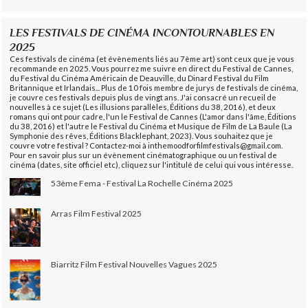
LES FESTIVALS DE CINÉMA INCONTOURNABLES EN
2025
Ces festivals de cinéma (et évènements liés au 7ème art) sont ceux que je vous
recommande en 2025. Vous pourrez me suivre en direct du Festival de Cannes,
du Festival du Cinéma Américain de Deauville, du Dinard Festival du Film
Britannique et Irlandais... Plus de 10 fois membre de jurys de festivals de cinéma,
je couvre ces festivals depuis plus de vingt ans. J'ai consacré un recueil de
nouvelles à ce sujet (Les illusions parallèles, Éditions du 38, 2016), et deux
romans qui ont pour cadre, l'un le Festival de Cannes (L'amor dans l'âme, Éditions
du 38, 2016) et l'autre le Festival du Cinéma et Musique de Film de La Baule (La
Symphonie des rêves, Éditions Blacklephant, 2023). Vous souhaitez que je
couvre votre festival ? Contactez-moi à inthemoodforfilmfestivals@gmail.com.
Pour en savoir plus sur un évènement cinématographique ou un festival de
cinéma (dates, site officiel etc), cliquez sur l'intitulé de celui qui vous intéresse.
53ème Fema - Festival La Rochelle Cinéma 2025
Arras Film Festival 2025
Biarritz Film Festival Nouvelles Vagues 2025