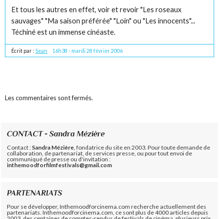
Et tous les autres en effet, voir et revoir "Les roseaux
sauvages" "Ma saison préférée" "Loin" ou "Les innocents"...
Téchiné est un immense cinéaste.
Écrit par :
Sean
16h38
-
mardi 28
février 2006
Les commentaires sont fermés.
CONTACT - Sandra Mézière
Contact :
Sandra Mézière
, fondatrice du site en 2003. Pour toute demande de
collaboration, de partenariat, de services presse, ou pour tout envoi de
communiqué de presse ou d'invitation :
inthemoodforfilmfestivals@gmail.com
PARTENARIATS
Pour se développer, Inthemoodforcinema.com recherche actuellement des
partenariats. Inthemoodforcinema.com, ce sont plus de 4000 articles depuis
2003, des centaines de comptes-rendus de festivals de cinéma, plusieurs prix