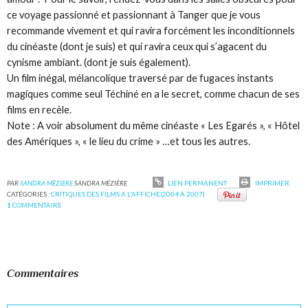
ce voyage passionné et passionnant à Tanger que je vous
recommande vivement et qui ravira forcément les inconditionnels
du cinéaste (dont je suis) et qui ravira ceux qui s’agacent du
cynisme ambiant. (dont je suis également).
Un film inégal, mélancolique traversé par de fugaces instants
magiques comme seul Téchiné en a le secret, comme chacun de ses
films en recèle.
Note : A voir absolument du même cinéaste « Les Egarés », « Hôtel
des Amériques », « le lieu du crime » …et tous les autres.
PAR
SANDRA MÉZIÈRE
SANDRA MÉZIÈRE
LIEN PERMANENT
IMPRIMER
CATÉGORIES :
CRITIQUES DES FILMS A L'AFFICHE(2004 À 2007)
1
COMMENTAIRE
Commentaires