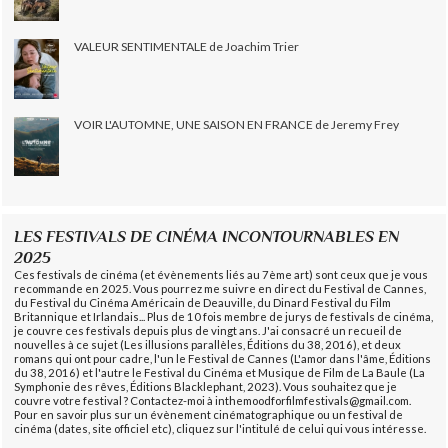
VALEUR SENTIMENTALE de Joachim Trier
VOIR L'AUTOMNE, UNE SAISON EN FRANCE de Jeremy Frey
LES FESTIVALS DE CINÉMA INCONTOURNABLES EN
2025
Ces festivals de cinéma (et évènements liés au 7ème art) sont ceux que je vous
recommande en 2025. Vous pourrez me suivre en direct du Festival de Cannes,
du Festival du Cinéma Américain de Deauville, du Dinard Festival du Film
Britannique et Irlandais... Plus de 10 fois membre de jurys de festivals de cinéma,
je couvre ces festivals depuis plus de vingt ans. J'ai consacré un recueil de
nouvelles à ce sujet (Les illusions parallèles, Éditions du 38, 2016), et deux
romans qui ont pour cadre, l'un le Festival de Cannes (L'amor dans l'âme, Éditions
du 38, 2016) et l'autre le Festival du Cinéma et Musique de Film de La Baule (La
Symphonie des rêves, Éditions Blacklephant, 2023). Vous souhaitez que je
couvre votre festival ? Contactez-moi à inthemoodforfilmfestivals@gmail.com.
Pour en savoir plus sur un évènement cinématographique ou un festival de
cinéma (dates, site officiel etc), cliquez sur l'intitulé de celui qui vous intéresse.