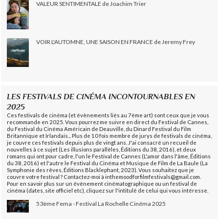
VALEUR SENTIMENTALE de Joachim Trier
VOIR L'AUTOMNE, UNE SAISON EN FRANCE de Jeremy Frey
LES FESTIVALS DE CINÉMA INCONTOURNABLES EN
2025
Ces festivals de cinéma (et évènements liés au 7ème art) sont ceux que je vous
recommande en 2025. Vous pourrez me suivre en direct du Festival de Cannes,
du Festival du Cinéma Américain de Deauville, du Dinard Festival du Film
Britannique et Irlandais... Plus de 10 fois membre de jurys de festivals de cinéma,
je couvre ces festivals depuis plus de vingt ans. J'ai consacré un recueil de
nouvelles à ce sujet (Les illusions parallèles, Éditions du 38, 2016), et deux
romans qui ont pour cadre, l'un le Festival de Cannes (L'amor dans l'âme, Éditions
du 38, 2016) et l'autre le Festival du Cinéma et Musique de Film de La Baule (La
Symphonie des rêves, Éditions Blacklephant, 2023). Vous souhaitez que je
couvre votre festival ? Contactez-moi à inthemoodforfilmfestivals@gmail.com.
Pour en savoir plus sur un évènement cinématographique ou un festival de
cinéma (dates, site officiel etc), cliquez sur l'intitulé de celui qui vous intéresse.
53ème Fema - Festival La Rochelle Cinéma 2025