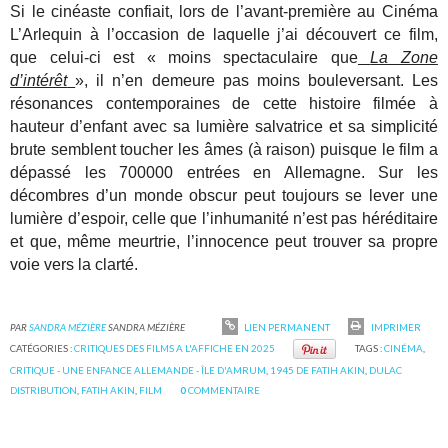
Si le cinéaste confiait, lors de l’avant-première au Cinéma
L’Arlequin à l’occasion de laquelle j’ai découvert ce film,
que celui-ci est « moins spectaculaire que
La Zone
d’intérêt
», il n’en demeure pas moins bouleversant. Les
résonances contemporaines de cette histoire filmée à
hauteur d’enfant avec sa lumière salvatrice et sa simplicité
brute semblent toucher les âmes (à raison) puisque le film a
dépassé les 700000 entrées en Allemagne. Sur les
décombres d’un monde obscur peut toujours se lever une
lumière d’espoir, celle que l’inhumanité n’est pas héréditaire
et que, même meurtrie, l’innocence peut trouver sa propre
voie vers la clarté.
PAR
SANDRA MÉZIÈRE
SANDRA MÉZIÈRE
LIEN PERMANENT
IMPRIMER
CATÉGORIES :
CRITIQUES DES FILMS A L'AFFICHE EN 2025
TAGS :
CINÉMA
,
CRITIQUE - UNE ENFANCE ALLEMANDE - ÎLE D'AMRUM
,
1945 DE FATIH AKIN
,
DULAC
DISTRIBUTION
,
FATIH AKIN
,
FILM
0
COMMENTAIRE