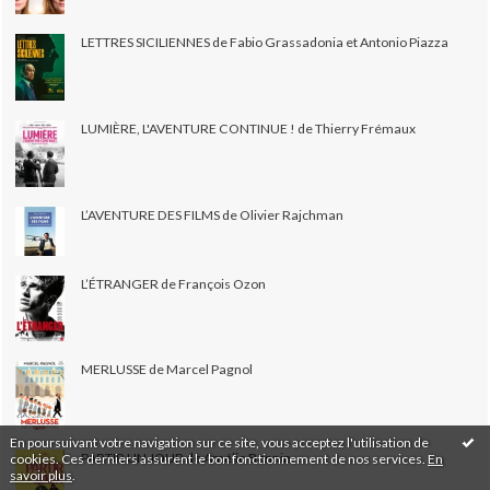
LETTRES SICILIENNES de Fabio Grassadonia et Antonio Piazza
LUMIÈRE, L'AVENTURE CONTINUE ! de Thierry Frémaux
L’AVENTURE DES FILMS de Olivier Rajchman
L’ÉTRANGER de François Ozon
MERLUSSE de Marcel Pagnol
En poursuivant votre navigation sur ce site, vous acceptez l'utilisation de
PARTIR UN JOUR de Amélie Bonnin
cookies. Ces derniers assurent le bon fonctionnement de nos services.
En
savoir plus
.