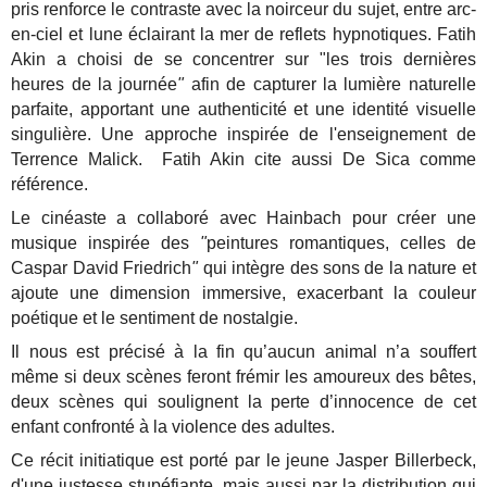
pris renforce le contraste avec la noirceur du sujet, entre arc-
en-ciel et lune éclairant la mer de reflets hypnotiques. Fatih
Akin a choisi de se concentrer sur "les trois dernières
heures de la journée
"
afin de capturer la lumière naturelle
parfaite, apportant une authenticité et une identité visuelle
singulière. Une approche inspirée de l'enseignement de
Terrence Malick. Fatih Akin cite aussi De Sica comme
référence.
Le cinéaste a collaboré avec Hainbach pour créer une
musique inspirée des
"
peintures romantiques, celles de
Caspar David Friedrich
"
qui intègre des sons de la nature et
ajoute une dimension immersive, exacerbant la couleur
poétique et le sentiment de nostalgie.
Il nous est précisé à la fin qu’aucun animal n’a souffert
même si deux scènes feront frémir les amoureux des bêtes,
deux scènes qui soulignent la perte d’innocence de cet
enfant confronté à la violence des adultes.
Ce récit initiatique est porté par le jeune Jasper Billerbeck,
d'une justesse stupéfiante, mais aussi par la distribution qui