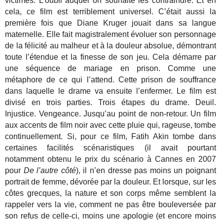
victimes. L’oubli auquel on souhaite les contraindre. Et en
cela, ce film est terriblement universel. C’était aussi la
première fois que Diane Kruger jouait dans sa langue
maternelle. Elle fait magistralement évoluer son personnage
de la félicité au malheur et à la douleur absolue, démontrant
toute l’étendue et la finesse de son jeu. Cela démarre par
une séquence de mariage en prison. Comme une
métaphore de ce qui l’attend. Cette prison de souffrance
dans laquelle le drame va ensuite l’enfermer. Le film est
divisé en trois parties. Trois étapes du drame. Deuil.
Injustice. Vengeance. Jusqu’au point de non-retour. Un film
aux accents de film noir avec cette pluie qui, rageuse, tombe
continuellement. Si, pour ce film, Fatih Akin tombe dans
certaines facilités scénaristiques (il avait pourtant
notamment obtenu le prix du scénario à Cannes en 2007
pour
De l’autre côté
), il n’en dresse pas moins un poignant
portrait de femme, dévorée par la douleur. Et lorsque, sur les
côtes grecques, la nature et son corps même semblent la
rappeler vers la vie, comment ne pas être bouleversée par
son refus de celle-ci, moins une apologie (et encore moins