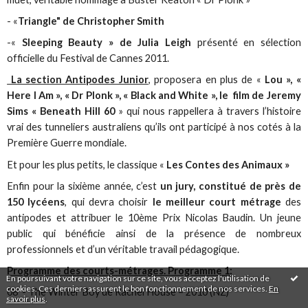
- «
Triangle" de Christopher Smith
-«
Sleeping Beauty » de Julia Leigh
présenté en sélection
officielle du Festival de Cannes 2011.
La section Antipodes Junior
, proposera en plus de «
Lou », «
Here I Am », « Dr Plonk », « Black and White », le film de Jeremy
Sims « Beneath Hill 60
» qui nous rappellera à travers l’histoire
vrai des tunneliers australiens qu’ils ont participé à nos cotés à la
Première Guerre mondiale.
Et pour les plus petits, le classique «
Les Contes des Animaux »
Enfin pour la sixième année, c’est
un jury, constitué de près de
150 lycéens
, qui devra choisir
le meilleur court métrage
des
antipodes et attribuer le 10ème Prix Nicolas Baudin. Un jeune
public qui bénéficie ainsi de la présence de nombreux
professionnels et d’un véritable travail pédagogique.
Programme des courts-métrages. Programme 1:
En poursuivant votre navigation sur ce site, vous acceptez l'utilisation de
cookies. Ces derniers assurent le bon fonctionnement de nos services.
En
08’ - The Winter Boy de Rachel House – 2010 (NZ)
savoir plus
.