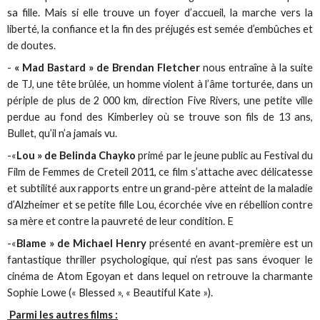
sa fille. Mais si elle trouve un foyer d’accueil, la marche vers la
liberté, la confiance et la fin des préjugés est semée d’embûches et
de doutes.
-
« Mad Bastard » de Brendan Fletcher
nous entraîne à la suite
de TJ, une tête brûlée, un homme violent à l’âme torturée, dans un
périple de plus de 2 000 km, direction Five Rivers, une petite ville
perdue au fond des Kimberley où se trouve son fils de 13 ans,
Bullet, qu’il n’a jamais vu.
-«
Lou » de Belinda Chayko
primé par le jeune public au Festival du
Film de Femmes de Creteil 2011, ce film s’attache avec délicatesse
et subtilité aux rapports entre un grand-père atteint de la maladie
d’Alzheimer et se petite fille Lou, écorchée vive en rébellion contre
sa mère et contre la pauvreté de leur condition. E
-«
Blame » de Michael Henry
présenté en avant-première est un
fantastique thriller psychologique, qui n’est pas sans évoquer le
cinéma de Atom Egoyan et dans lequel on retrouve la charmante
Sophie Lowe (« Blessed », « Beautiful Kate »).
Parmi les autres films :