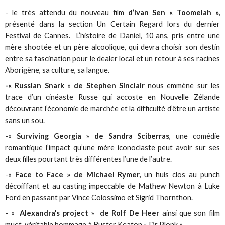
- le très attendu du nouveau film
d’Ivan Sen « Toomelah »,
présenté dans la section Un Certain Regard lors du dernier
Festival de Cannes. L’histoire de Daniel, 10 ans, pris entre une
mère shootée et un père alcoolique, qui devra choisir son destin
entre sa fascination pour le dealer local et un retour à ses racines
Aborigène, sa culture, sa langue.
-« Russian Snark
»
de Stephen Sinclair
nous emmène sur les
trace d’un cinéaste Russe qui accoste en Nouvelle Zélande
découvrant l’économie de marchée et la difficulté d’être un artiste
sans un sou.
-«
Surviving Georgia
»
de Sandra Sciberras
, une comédie
romantique l’impact qu’une mère iconoclaste peut avoir sur ses
deux filles pourtant très différentes l’une de l’autre.
-«
Face to Face »
de Michael Rymer,
un huis clos au punch
décoiffant et au casting impeccable de Mathew Newton à Luke
Ford en passant par Vince Colossimo et Sigrid Thornthon.
- «
Alexandra’s project
»
de Rolf De Heer
ainsi que son film
muet, véritable hommage à Buster Keaton « Dr Plonk »