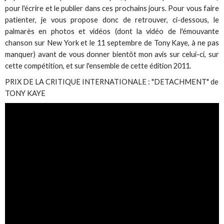
pour l'écrire et le publier dans ces prochains jours. Pour vous faire
patienter, je vous propose donc de retrouver, ci-dessous, le
palmarès en photos et vidéos (dont la vidéo de l'émouvante
chanson sur New York et le 11 septembre de Tony Kaye, à ne pas
manquer) avant de vous donner bientôt mon avis sur celui-ci, sur
cette compétition, et sur l'ensemble de cette édition 2011.
PRIX DE LA CRITIQUE INTERNATIONALE : "DETACHMENT" de
TONY KAYE