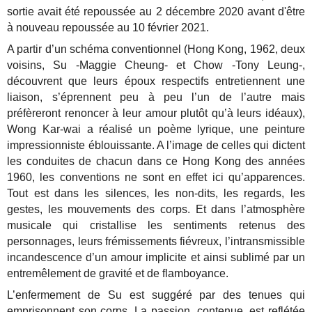
sortie avait été repoussée au 2 décembre 2020 avant d'être
à nouveau repoussée au 10 février 2021.
A partir d’un schéma conventionnel (Hong Kong, 1962, deux
voisins, Su -Maggie Cheung- et Chow -Tony Leung-,
découvrent que leurs époux respectifs entretiennent une
liaison, s’éprennent peu à peu l’un de l’autre mais
préfèreront renoncer à leur amour plutôt qu’à leurs idéaux),
Wong Kar-wai a réalisé un poème lyrique, une peinture
impressionniste éblouissante. A l’image de celles qui dictent
les conduites de chacun dans ce Hong Kong des années
1960, les conventions ne sont en effet ici qu’apparences.
Tout est dans les silences, les non-dits, les regards, les
gestes, les mouvements des corps. Et dans l’atmosphère
musicale qui cristallise les sentiments retenus des
personnages, leurs frémissements fiévreux, l’intransmissible
incandescence d’un amour implicite et ainsi sublimé par un
entremêlement de gravité et de flamboyance.
L’enfermement de Su est suggéré par des tenues qui
emprisonnent son corps. La passion, contenue, est reflétée