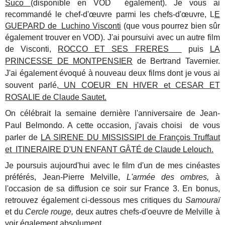
Suco
(disponible en VOD également). Je vous ai
recommandé
le chef-d'œuvre parmi les chefs-d'œuvre, L
E
GUEPARD de Luchino Visconti
(que vous pourrez bien sûr
également trouver en VOD). J'ai poursuivi avec un autre film
de Visconti,
ROCCO ET SES FRERES
puis
LA
PRINCESSE DE MONTPENSIER
de Bertrand Tavernier.
J'ai également évoqué à nouveau
deux films dont je vous ai
souvent parlé,
UN COEUR EN HIVER et CESAR ET
ROSALIE de Claude Sautet.
On célébrait la semaine dernière
l'anniversaire de Jean-
Paul Belmondo. A cette occasion, j'avais choisi de vous
parler de
LA SIRENE DU MISSISSIPI de François Truffaut
et ITINERAIRE D'UN ENFANT GÂT
É
de Claude Lelouch.
Je poursuis aujourd'hui avec le film d'un de mes cinéastes
préférés, Jean-Pierre Melville,
L'armée des ombres,
à
l'occasion de sa diffusion ce soir sur France 3. En bonus,
retrouvez également ci-dessous mes critiques du
Samouraï
et du
Cercle rouge,
deux autres chefs-d'oeuvre de Melville à
voir également absolument.