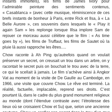
instants immortels), les films de James Ivory pour
l’admirable peinture des sentiments contenus,
« Casablanca » (avec cette musique, réminiscence de ces
brefs instants de bonheur à Paris, entre Rick et Ilsa, à « La
Belle Aurore », ces souvenirs dans lesquels le « Play it
again Sam » les replonge lorsque Illsa implore Sam de
rejouer ce morceau aussi célèbre que le film : « As time
goes by »), les films de Truffaut, les films de Sautet où la
pluie là aussi rapproche les êtres….
Chow raconte à Ah Ping qu'autrefois quand on voulait
préserver un secret, on creusait un trou dans un arbre, on y
racontait le secret puis on bouchait le trou avec de la terre,
ce qui le scellait à jamais. Le film s’achève ainsi à Angkor
Vat au moment de la visite de De Gaulle au Cambodge, en
1966, une visite que couvre Chow. Le rêve est terminé. La
réalité, factuelle, implacable, reprend ses droits. C’est
pourtant là, dans le cadre du plus grand monument religieux
au monde (dont l’étendue contraste avec l’étroitesse des
lieux où se croisaient Chow et Su) que, selon une ancienne