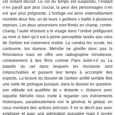
cet instant décisif. Le vol du temps est suspendu, l’instant
n’en paraît que plus crucial, la peur des personnages n’en
est que plus prégnante. L’horloge est ainsi ostensiblement
montrée deux fois, un de leurs « geôliers » baille à plusieurs
reprises. Les deux prisonniers sont filmés en champ, contre-
champ, l’autre résistant a le visage dans l’ombre préfigurant
sa mort si bien qu’il est à peine perceptible tandis que celui
de Gerbier est clairement visible. La caméra les scrute, les
contourne, les domine. Melville ne glorifie donc pas la
Résistance mais en offre une radiographie minutieuse,
contrairement à des films comme
Paris brûle-t-il
ou
La
bataille du rail
dans lesquels les résistants sont
irréprochables et passent leur temps à accomplir des
exploits. La lecture du dossier de Gerbier arrêté semble être
une sorte de prologue puisque, dans le dossier en question,
son attitude est qualifiée de « distante », distance avec
laquelle Melville nous invite à regarder ces évènements
historiques, paradoxalement voir le général, le global, en
nous montrant des actions précises. Il ne la décrit pas avec
emphase et avec une admiration aveuglée mais il recrée