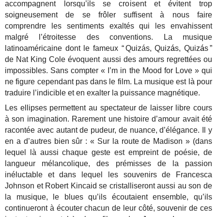
accompagnent lorsqu’ils se croisent et évitent trop
soigneusement de se frôler suffisent à nous faire
comprendre les sentiments exaltés qui les envahissent
malgré l’étroitesse des conventions. La musique
latinoaméricaine dont le fameux “ Quizás, Quiz
á
s, Quiz
á
s ”
de Nat King Cole évoquent aussi des amours regrettées ou
impossibles. Sans compter « I’m in the Mood for Love » qui
ne figure cependant pas dans le film. La musique est là pour
traduire l’indicible et en exalter la puissance magnétique.
Les ellipses permettent au spectateur de laisser libre cours
à son imagination. Rarement une histoire d’amour avait été
racontée avec autant de pudeur, de nuance, d’élégance. Il y
en a d’autres bien sûr : « Sur la route de Madison » (dans
lequel là aussi chaque geste est empreint de poésie, de
langueur mélancolique, des prémisses de la passion
inéluctable et dans lequel les souvenirs de Francesca
Johnson et Robert Kincaid se cristalliseront aussi au son de
la musique, le blues qu’ils écoutaient ensemble, qu’ils
continueront à écouter chacun de leur côté, souvenir de ces