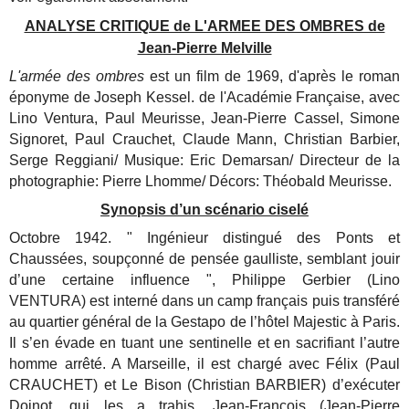
ANALYSE CRITIQUE de L'ARMEE DES OMBRES de
Jean-Pierre Melville
L'armée des ombres
est un film de 1969, d'après le roman
éponyme de Joseph Kessel. de l'Académie Française, avec
Lino Ventura, Paul Meurisse, Jean-Pierre Cassel, Simone
Signoret, Paul Crauchet, Claude Mann, Christian Barbier,
Serge Reggiani/ Musique: Eric Demarsan/ Directeur de la
photographie: Pierre Lhomme/ Décors: Théobald Meurisse.
Synopsis d’un scénario ciselé
Octobre 1942. " Ingénieur distingué des Ponts et
Chaussées, soupçonné de pensée gaulliste, semblant jouir
d’une certaine influence ", Philippe Gerbier (Lino
VENTURA) est interné dans un camp français puis transféré
au quartier général de la Gestapo de l’hôtel Majestic à Paris.
Il s’en évade en tuant une sentinelle et en sacrifiant l’autre
homme arrêté. A Marseille, il est chargé avec Félix (Paul
CRAUCHET) et Le Bison (Christian BARBIER) d’exécuter
Doinot, qui les a trahis. Jean-François (Jean-Pierre