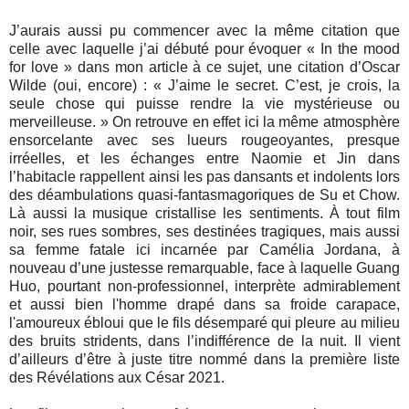
J’aurais aussi pu commencer avec la même citation que
celle avec laquelle j’ai débuté pour évoquer « In the mood
for love » dans mon article à ce sujet, une citation d’Oscar
Wilde (oui, encore) : « J’aime le secret. C’est, je crois, la
seule chose qui puisse rendre la vie mystérieuse ou
merveilleuse. » On retrouve en effet ici la même atmosphère
ensorcelante avec ses lueurs rougeoyantes, presque
irréelles, et les échanges entre Naomie et Jin dans
l’habitacle rappellent ainsi les pas dansants et indolents lors
des déambulations quasi-fantasmagoriques de Su et Chow.
Là aussi la musique cristallise les sentiments. À tout film
noir, ses rues sombres, ses destinées tragiques, mais aussi
sa femme fatale ici incarnée par Camélia Jordana, à
nouveau d’une justesse remarquable, face à laquelle Guang
Huo, pourtant non-professionnel, interprète admirablement
et aussi bien l'homme drapé dans sa froide carapace,
l'amoureux ébloui que le fils désemparé qui pleure au milieu
des bruits stridents, dans l’indifférence de la nuit.
Il vient
d’ailleurs d’être à juste titre nommé dans la première liste
des Révélations aux César 2021.