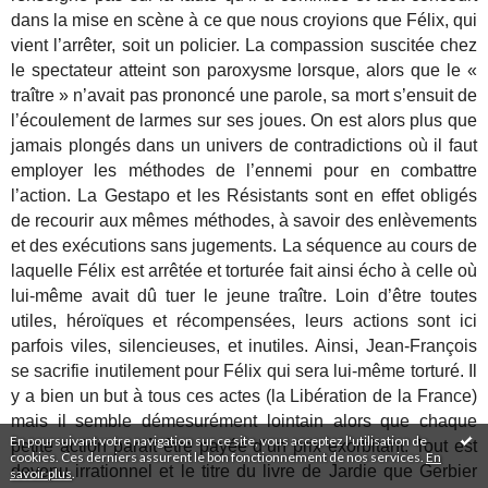
dans la mise en scène à ce que nous croyions que Félix, qui
vient l’arrêter, soit un policier. La compassion suscitée chez
le spectateur atteint son paroxysme lorsque, alors que le «
traître » n’avait pas prononcé une parole, sa mort s’ensuit de
l’écoulement de larmes sur ses joues. On est alors plus que
jamais plongés dans un univers de contradictions où il faut
employer les méthodes de l’ennemi pour en combattre
l’action. La Gestapo et les Résistants sont en effet obligés
de recourir aux mêmes méthodes, à savoir des enlèvements
et des exécutions sans jugements. La séquence au cours de
laquelle Félix est arrêtée et torturée fait ainsi écho à celle où
lui-même avait dû tuer le jeune traître. Loin d’être toutes
utiles, héroïques et récompensées, leurs actions sont ici
parfois viles, silencieuses, et inutiles. Ainsi, Jean-François
se sacrifie inutilement pour Félix qui sera lui-même torturé. Il
y a bien un but à tous ces actes (la Libération de la France)
mais il semble démesurément lointain alors que chaque
En poursuivant votre navigation sur ce site, vous acceptez l'utilisation de
petite action paraît être payée d’un prix exorbitant. Tout est
cookies. Ces derniers assurent le bon fonctionnement de nos services.
En
devenu irrationnel et le titre du livre de Jardie que Gerbier
savoir plus
.