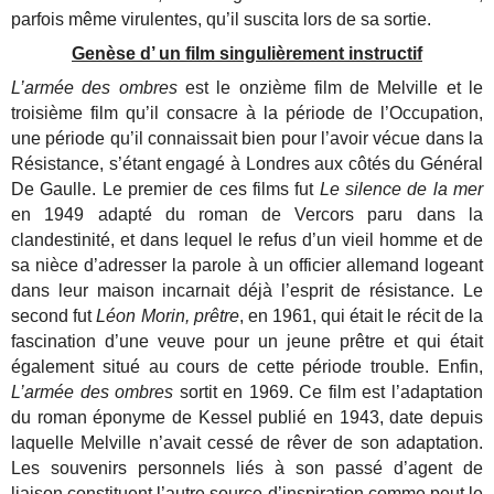
parfois même virulentes, qu’il suscita lors de sa sortie.
Genèse d’ un film singulièrement instructif
L’armée des ombres
est le onzième film de Melville et le
troisième film qu’il consacre à la période de l’Occupation,
une période qu’il connaissait bien pour l’avoir vécue dans la
Résistance, s’étant engagé à Londres aux côtés du Général
De Gaulle. Le premier de ces films fut
Le silence de la mer
en 1949 adapté du roman de Vercors paru dans la
clandestinité, et dans lequel le refus d’un vieil homme et de
sa nièce d’adresser la parole à un officier allemand logeant
dans leur maison incarnait déjà l’esprit de résistance. Le
second fut
Léon Morin, prêtre
, en 1961, qui était le récit de la
fascination d’une veuve pour un jeune prêtre et qui était
également situé au cours de cette période trouble. Enfin,
L’armée des ombres
sortit en 1969. Ce film est l’adaptation
du roman éponyme de Kessel publié en 1943, date depuis
laquelle Melville n’avait cessé de rêver de son adaptation.
Les souvenirs personnels liés à son passé d’agent de
liaison constituent l’autre source d’inspiration comme peut le