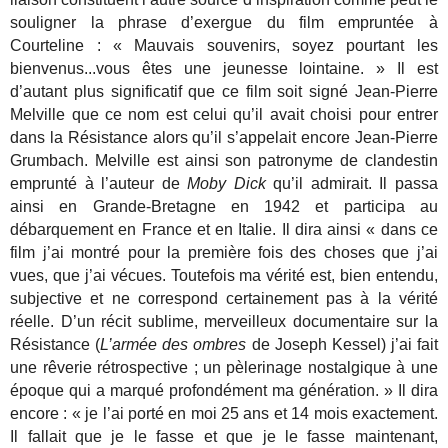
souligner la phrase d’exergue du film empruntée à
Courteline : « Mauvais souvenirs, soyez pourtant les
bienvenus...vous êtes une jeunesse lointaine. » Il est
d’autant plus significatif que ce film soit signé Jean-Pierre
Melville que ce nom est celui qu’il avait choisi pour entrer
dans la Résistance alors qu’il s’appelait encore Jean-Pierre
Grumbach. Melville est ainsi son patronyme de clandestin
emprunté à l’auteur de
Moby Dick
qu’il admirait. Il passa
ainsi en Grande-Bretagne en 1942 et participa au
débarquement en France et en Italie. Il dira ainsi « dans ce
film j’ai montré pour la première fois des choses que j’ai
vues, que j’ai vécues. Toutefois ma vérité est, bien entendu,
subjective et ne correspond certainement pas à la vérité
réelle. D’un récit sublime, merveilleux documentaire sur la
Résistance (
L’armée des ombres
de Joseph Kessel) j’ai fait
une rêverie rétrospective ; un pèlerinage nostalgique à une
époque qui a marqué profondément ma génération. » Il dira
encore : « je l’ai porté en moi 25 ans et 14 mois exactement.
Il fallait que je le fasse et que je le fasse maintenant,