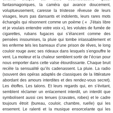
fantasmagoriques, la caméra qui avance doucement,
voluptueusement, caresse la tristesse rêveuse de leurs
visages, leurs pas dansants et indolents, leurs rares mots
échangés qui résonnent comme un poème ( « J'étais libre
et je voulais entendre votre voix »), les volutes de fumée de
cigarettes, rubans fugaces qui s’élancent comme des
pensées insoumises, la pluie qui tombe inlassablement et
les enferme tels les barreaux d’une prison de rêves, le long
couloir rouge avec ses rideaux dans lesquels s'engouffre le
vent. La moiteur et la chaleur semblent sortir de l’écran pour
nous emporter dans cette valse étourdissante. Chaque bruit
recèle la sensualité qu’ils cadenassent. La pluie. La radio
(souvent des opéras adaptés de classiques de la littérature
abordant des amours interdites et des rendez-vous secret).
Les étoffes. Les talons. Et leurs regards qui, en s’évitant,
semblent réclamer un enlacement interdit, un interdit que
symbolisent aussi ces tenues (cravates, robes) et le cadre
toujours étroit (bureau, couloir, chambre, ruelle) qui les
enserrent. Le ralenti et la musique ensorcelante qui les