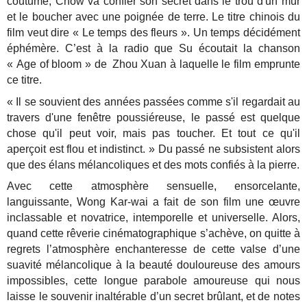
coutume, Chow va confier son secret dans le trou d'un mur
et le boucher avec une poignée de terre. Le titre chinois du
film veut dire « Le temps des fleurs ». Un temps décidément
éphémère. C’est à la radio que Su écoutait la chanson
« Age of bloom » de Zhou Xuan à laquelle le film emprunte
ce titre.
« Il se souvient des années passées comme s'il regardait au
travers d'une fenêtre poussiéreuse, le passé est quelque
chose qu'il peut voir, mais pas toucher. Et tout ce qu'il
aperçoit est flou et indistinct. » Du passé ne subsistent alors
que des élans mélancoliques et des mots confiés à la pierre.
Avec cette atmosphère sensuelle, ensorcelante,
languissante, Wong Kar-wai a fait de son film une œuvre
inclassable et novatrice, intemporelle et universelle. Alors,
quand cette rêverie cinématographique s’achève, on quitte à
regrets l’atmosphère enchanteresse de cette valse d’une
suavité mélancolique à la beauté douloureuse des amours
impossibles, cette longue parabole amoureuse qui nous
laisse le souvenir inaltérable d’un secret brûlant, et de notes