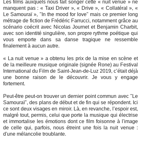
Les films auxquels nous fait songer cette « nuit venue » ne
manquent pas : « Taxi Driver », « Drive », « Collatéral », «
Le Samouraï », "In the mood for love" mais ce premier long
métrage de fiction de Frédéric Farrucci, notamment grâce au
scénario coécrit avec Nicolas Journet et Benjamin Charbit,
avec son identité singulière, son propre rythme poétique qui
vous emporte dans sa danse tragique ne ressemble
finalement à aucun autre.
« La nuit venue » a obtenu les prix de la mise en scène et
de la meilleure musique originale (signée Rone) au Festival
International du Film de Saint-Jean-de-Luz 2019, c’était déjà
une bonne raison de le découvrir. Je vous y engage
fortement.
Peut-être peut-on trouver un dernier point commun avec "Le
Samouraï", des plans de début et de fin qui se répondent. Ici
ce sont deux visages en miroir. Là, en revanche, l’espoir est,
malgré tout, permis, celui que porte la musique qui électrise
et immortalise les émotions dont ce film foisonne à l'image
de celle qui, parfois, nous étreint une fois la nuit venue :
d'une mélancolie troublante.