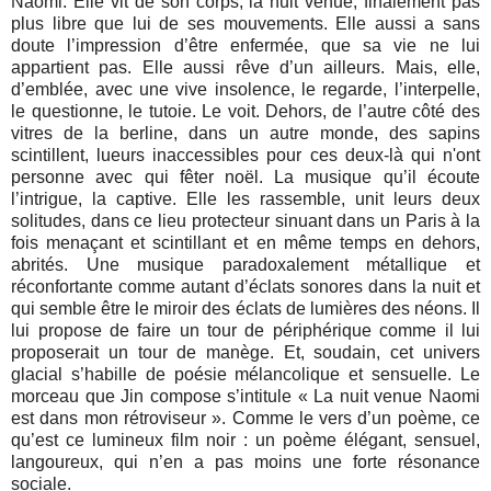
Naomi. Elle vit de son corps, la nuit venue, finalement pas
plus libre que lui de ses mouvements. Elle aussi a sans
doute l’impression d’être enfermée, que sa vie ne lui
appartient pas. Elle aussi rêve d’un ailleurs. Mais, elle,
d’emblée, avec une vive insolence, le regarde, l’interpelle,
le questionne, le tutoie. Le voit. Dehors, de l’autre côté des
vitres de la berline, dans un autre monde, des sapins
scintillent, lueurs inaccessibles pour ces deux-là qui n'ont
personne avec qui fêter noël. La musique qu’il écoute
l’intrigue, la captive. Elle les rassemble, unit leurs deux
solitudes, dans ce lieu protecteur sinuant dans un Paris à la
fois menaçant et scintillant et en même temps en dehors,
abrités. Une musique paradoxalement métallique et
réconfortante comme autant d’éclats sonores dans la nuit et
qui semble être le miroir des éclats de lumières des néons. Il
lui propose de faire un tour de périphérique comme il lui
proposerait un tour de manège. Et, soudain, cet univers
glacial s’habille de poésie mélancolique et sensuelle. Le
morceau que Jin compose s’intitule « La nuit venue Naomi
est dans mon rétroviseur ». Comme le vers d’un poème, ce
qu’est ce lumineux film noir : un poème élégant, sensuel,
langoureux, qui n’en a pas moins une forte résonance
sociale.