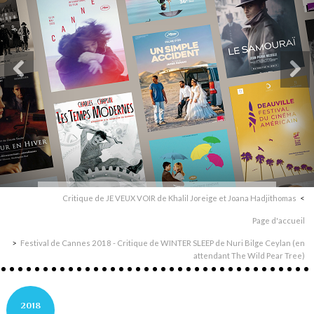
Critique de JE VEUX VOIR de Khalil Joreige et Joana Hadjithomas
Page d'accueil
Festival de Cannes 2018 - Critique de WINTER SLEEP de Nuri Bilge Ceylan (en
attendant The Wild Pear Tree)
2018