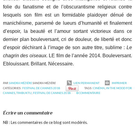
folie du fanatisme et de l’obscurantisme religieux contre
lesquels son film est un formidable plaidoyer dénué de
manichéisme, parsemé de lueurs d’humanité et finalement
d’espoir, la beauté et l’amour sortant victorieux dans ce
dernier plan bouleversant, cri de douleur, de liberté et donc
d’espoir déchirant à l’image de son autre titre, sublime :
Le
chagrin des oiseaux.
LE film de l’année 2014. Bouleversant.
Eblouissant. Brillant. Nécessaire.
PAR
SANDRA MÉZIÈRE
SANDRA MÉZIÈRE
LIEN PERMANENT
IMPRIMER
CATÉGORIES :
FESTIVAL DE CANNES 2018
TAGS :
CINÉMA
,
IN THE MOOD FOR
CANNES
,
TIMBUKTU
,
FESTIVAL DE CANNES 2018
0
COMMENTAIRE
Écrire un commentaire
NB : Les commentaires de ce blog sont modérés.