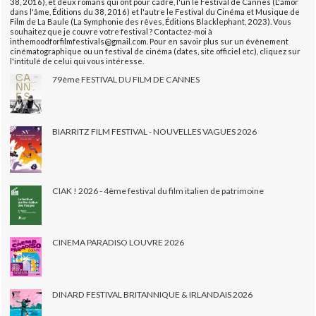
38, 2016), et deux romans qui ont pour cadre, l'un le Festival de Cannes (L'amor
dans l'âme, Éditions du 38, 2016) et l'autre le Festival du Cinéma et Musique de
Film de La Baule (La Symphonie des rêves, Éditions Blacklephant, 2023). Vous
souhaitez que je couvre votre festival ? Contactez-moi à
inthemoodforfilmfestivals@gmail.com. Pour en savoir plus sur un évènement
cinématographique ou un festival de cinéma (dates, site officiel etc), cliquez sur
l'intitulé de celui qui vous intéresse.
79ème FESTIVAL DU FILM DE CANNES
BIARRITZ FILM FESTIVAL - NOUVELLES VAGUES 2026
CIAK ! 2026 - 4ème festival du film italien de patrimoine
CINEMA PARADISO LOUVRE 2026
DINARD FESTIVAL BRITANNIQUE & IRLANDAIS 2026