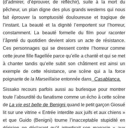
(d’admirer, d’éprouver, de réfléchir), suite à la mort du
pêcheur, un plan digne des plus grands westerns qui nous
fait éprouver la somptuosité douloureuse et tragique de
l’instant. La beauté et la dignité l’emportent sur l’horreur,
constamment. La beauté formelle du film pour raconter
l’âpreté du quotidien devient alors un acte de résistance.
Ces personnages qui se dressent contre l’horreur comme
cette jeune fille flagellée parce qu’elle a chanté et qui se met
à chanter tandis qu’elle subit son châtiment est ainsi un
exemple de cette résistance, une scène qui a la force
Casablanca.
poignante de
la Marseillaise
entonnée dans
Sissako recours parfois aussi au burlesque pour montrer
toute l’absurdité du fanatisme comme un écho à cette scène
La vie est belle
de Benigni
de
quand le petit garçon Giosué
lit sur une vitrine « Entrée interdite aux juifs et aux chiens »
et que Guido (Benigni) tourne l’inacceptable stupidité en
dérision en déclarant qu’il interdirait son magasin « aux