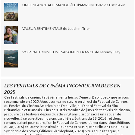
UNE ENFANCE ALLEMANDE - ÎLE d'AMRUM, 1945 de Fatih Akin
VALEUR SENTIMENTALE de Joachim Trier
VOIR L'AUTOMNE, UNE SAISON EN FRANCE de Jeremy Frey
LES FESTIVALS DE CINÉMA INCONTOURNABLES EN
2025
Ces festivals de cinéma (et évènements liés au 7ème art) sont ceux que je vous
recommande en 2025. Vous pourrez me suivre en direct du Festival de Cannes,
du Festival du Cinéma Américain de Deauville, du Dinard Festival du Film
Britannique et Irlandais... Plus de 10 fois membre de jurys de festivals de cinéma,
je couvre ces festivals depuis plus de vingt ans. J'ai consacré un recueil de
nouvelles à ce sujet (Les illusions parallèles, Éditions du 38, 2016), et deux
romans qui ont pour cadre, l'un le Festival de Cannes (L'amor dans l'âme, Éditions
du 38, 2016) et l'autre le Festival du Cinéma et Musique de Film de La Baule (La
Symphonie des rêves, Éditions Blacklephant, 2023). Vous souhaitez que je