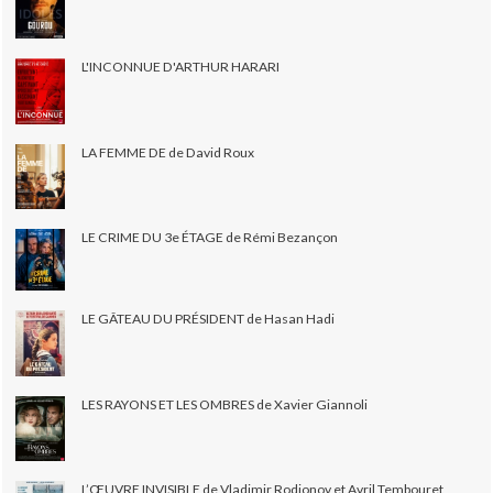
L'INCONNUE D'ARTHUR HARARI
LA FEMME DE de David Roux
LE CRIME DU 3e ÉTAGE de Rémi Bezançon
LE GÂTEAU DU PRÉSIDENT de Hasan Hadi
LES RAYONS ET LES OMBRES de Xavier Giannoli
L’ŒUVRE INVISIBLE de Vladimir Rodionov et Avril Tembouret