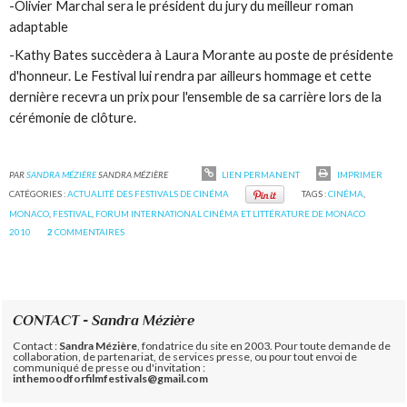
-Olivier Marchal sera le président du jury du meilleur roman
adaptable
-Kathy Bates succèdera à Laura Morante au poste de présidente
d'honneur. Le Festival lui rendra par ailleurs hommage et cette
dernière recevra un prix pour l'ensemble de sa carrière lors de la
cérémonie de clôture.
PAR
SANDRA MÉZIÈRE
SANDRA MÉZIÈRE
LIEN PERMANENT
IMPRIMER
CATÉGORIES :
ACTUALITÉ DES FESTIVALS DE CINÉMA
TAGS :
CINÉMA
,
MONACO
,
FESTIVAL
,
FORUM INTERNATIONAL CINÉMA ET LITTÉRATURE DE MONACO
2010
2
COMMENTAIRES
CONTACT - Sandra Mézière
Contact :
Sandra Mézière
, fondatrice du site en 2003. Pour toute demande de
collaboration, de partenariat, de services presse, ou pour tout envoi de
communiqué de presse ou d'invitation :
inthemoodforfilmfestivals@gmail.com