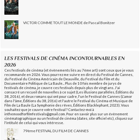
VICTOR COMME TOUT LE MONDE de Pascal Bonitzer
LES FESTIVALS DE CINÉMA INCONTOURNABLES EN
2026
Ces festivals de cinéma (et évènements liés au 7ème art) sont ceux que je vous
recommande en 2026. Vous pourrez me suivre en direct du Festival de Cannes,
du Festival du Cinéma Américain de Deauville, du Festival du Film et du
Documentaire Politique de La Baule... Plus de 10 fois membre de jurys de
festivals de cinéma, je couvre ces festivals depuis plus de vingt ans. J'ai
consacré un recueil de nouvelles à ce sujet (Les illusions parallèles, Éditions du
38, 2016), et deux romans qui ont pour cadre, l'un le Festival de Cannes (L'amor
dans l'âme, Éditions du 38, 2016) et l'autre le Festival du Cinéma et Musique de
Film de La Baule (La Symphonie des rêves, Éditions Blacklephant, 2023). Vous
souhaitez que je couvre votre festival ? Contactez-moi à
inthemoodforfilmfestivals@gmail.com. Pour en savoir plus sur un évènement
cinématographique ou un festival de cinéma (dates, site officiel etc), cliquez sur
l'intitulé de celui qui vous intéresse.
79ème FESTIVAL DU FILM DE CANNES