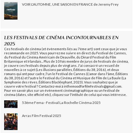
VOIR L'AUTOMNE, UNE SAISON EN FRANCE de Jeremy Frey
LES FESTIVALS DE CINÉMA INCONTOURNABLES EN
2025
Ces festivals de cinéma (et évènements liés au 7ème art) sont ceux que je vous
recommande en 2025. Vous pourrez me suivre en direct du Festival de Cannes,
du Festival du Cinéma Américain de Deauville, du Dinard Festival du Film
Britannique et Irlandais... Plus de 10 fois membre de jurys de festivals de cinéma,
je couvre ces festivals depuis plus de vingt ans. J'ai consacré un recueil de
nouvelles à ce sujet (Les illusions parallèles, Éditions du 38, 2016), et deux
romans qui ont pour cadre, l'un le Festival de Cannes (L'amor dans l'âme, Éditions
du 38, 2016) et l'autre le Festival du Cinéma et Musique de Film de La Baule (La
Symphonie des rêves, Éditions Blacklephant, 2023). Vous souhaitez que je
couvre votre festival ? Contactez-moi à inthemoodforfilmfestivals@gmail.com.
Pour en savoir plus sur un évènement cinématographique ou un festival de
cinéma (dates, site officiel etc), cliquez sur l'intitulé de celui qui vous intéresse.
53ème Fema - Festival La Rochelle Cinéma 2025
Arras Film Festival 2025