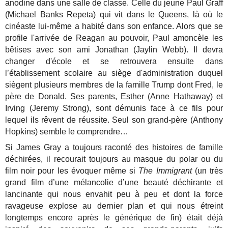
anodine dans une salle de classe. Celle du jeune Paul Graff
(Michael Banks Repeta) qui vit dans le Queens, là où le
cinéaste lui-même a habité dans son enfance. Alors que se
profile l'arrivée de Reagan au pouvoir, Paul amoncèle les
bêtises avec son ami Jonathan (Jaylin Webb). Il devra
changer d'école et se retrouvera ensuite dans
l’établissement scolaire au siège d'administration duquel
siègent plusieurs membres de la famille Trump dont Fred, le
père de Donald. Ses parents, Esther (Anne Hathaway) et
Irving (Jeremy Strong), sont démunis face à ce fils pour
lequel ils rêvent de réussite. Seul son grand-père (Anthony
Hopkins) semble le comprendre…
Si James Gray a toujours raconté des histoires de famille
déchirées, il recourait toujours au masque du polar ou du
film noir pour les évoquer même si
The Immigrant
(un très
grand film d’une mélancolie d’une beauté déchirante et
lancinante qui nous envahit peu à peu et dont la force
ravageuse explose au dernier plan et qui nous étreint
longtemps encore après le générique de fin) était déjà