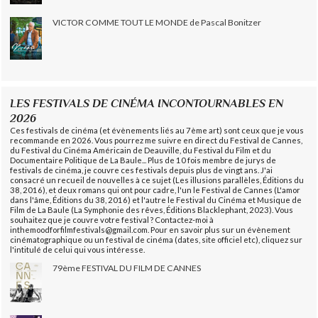
VICTOR COMME TOUT LE MONDE de Pascal Bonitzer
LES FESTIVALS DE CINÉMA INCONTOURNABLES EN
2026
Ces festivals de cinéma (et évènements liés au 7ème art) sont ceux que je vous
recommande en 2026. Vous pourrez me suivre en direct du Festival de Cannes,
du Festival du Cinéma Américain de Deauville, du Festival du Film et du
Documentaire Politique de La Baule... Plus de 10 fois membre de jurys de
festivals de cinéma, je couvre ces festivals depuis plus de vingt ans. J'ai
consacré un recueil de nouvelles à ce sujet (Les illusions parallèles, Éditions du
38, 2016), et deux romans qui ont pour cadre, l'un le Festival de Cannes (L'amor
dans l'âme, Éditions du 38, 2016) et l'autre le Festival du Cinéma et Musique de
Film de La Baule (La Symphonie des rêves, Éditions Blacklephant, 2023). Vous
souhaitez que je couvre votre festival ? Contactez-moi à
inthemoodforfilmfestivals@gmail.com. Pour en savoir plus sur un évènement
cinématographique ou un festival de cinéma (dates, site officiel etc), cliquez sur
l'intitulé de celui qui vous intéresse.
79ème FESTIVAL DU FILM DE CANNES