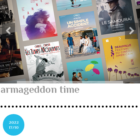
armageddon time
2022
17/10