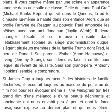
plans, il vous captive même par une scène en apparence
anodine dans une salle de classe. Celle du jeune Paul Graff
(Michael Banks Repeta) qui vit dans le Queens, là où le
cinéaste lui-même a habité dans son enfance. Alors que se
profile l'arrivée de Reagan au pouvoir, Paul amoncèle les
bêtises avec son ami Jonathan (Jaylin Webb). Il devra
changer d'école et se retrouvera ensuite dans
l’établissement scolaire au siège d'administration duquel
siègent plusieurs membres de la famille Trump dont Fred, le
père de Donald.
Ses parents, Esther (Anne Hathaway) et
Irving (Jeremy Strong), sont démunis face à ce fils pour
lequel ils rêvent de réussite. Seul son grand-père (Anthony
Hopkins) semble le comprendre…
Si James Gray a toujours raconté des histoires de famille
déchirées, il recourait toujours au masque du polar ou du
film noir pour les évoquer même si
The Immigrant
(un très
grand film d’une mélancolie d’une beauté déchirante et
lancinante qui nous envahit peu à peu et dont la force
ravageuse explose au dernier plan et qui nous étreint