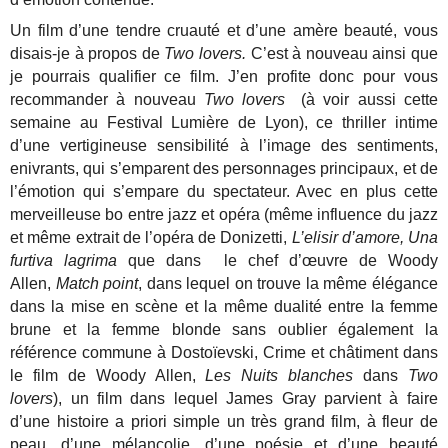
Un film d’une tendre cruauté et d’une amère beauté, vous
disais-je à propos de
Two lovers.
C’est à nouveau ainsi que
je pourrais qualifier ce film. J’en profite donc pour vous
recommander à nouveau
Two lovers
(à voir aussi cette
semaine au Festival Lumière de Lyon), ce thriller intime
d’une vertigineuse sensibilité à l’image des sentiments,
enivrants, qui s’emparent des personnages principaux, et de
l’émotion qui s’empare du spectateur. Avec en plus cette
merveilleuse bo entre jazz et opéra (même influence du jazz
et même extrait de l’opéra de Donizetti,
L’elisir d’amore, Una
furtiva lagrima
que dans le chef d’œuvre de Woody
Allen,
Match point
, dans lequel on trouve la même élégance
dans la mise en scène et la même dualité entre la femme
brune et la femme blonde sans oublier également la
référence commune à Dostoïevski, Crime et châtiment dans
le film de Woody Allen,
Les Nuits blanches
dans
Two
lovers
), un film dans lequel James Gray parvient à faire
d’une histoire a priori simple un très grand film, à fleur de
peau, d’une mélancolie, d’une poésie et d’une beauté