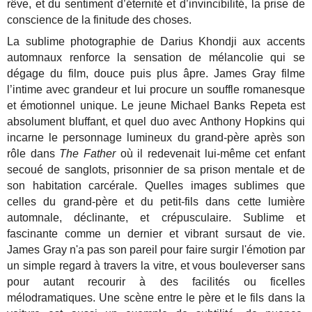
rêve, et du sentiment d’éternité et d’invincibilité, la prise de
conscience de la finitude des choses.
La sublime photographie de Darius Khondji aux accents
automnaux renforce la sensation de mélancolie qui se
dégage du film, douce puis plus âpre.
James Gray filme
l’intime avec grandeur et lui procure un souffle romanesque
et émotionnel unique. Le jeune Michael Banks Repeta est
absolument bluffant, et quel duo avec Anthony Hopkins qui
incarne le personnage lumineux du grand-père après son
rôle dans
The Father
où il redevenait lui-même cet enfant
secoué de sanglots, prisonnier de sa prison mentale et de
son habitation carcérale. Quelles images sublimes que
celles du grand-père et du petit-fils dans cette lumière
automnale, déclinante, et crépusculaire. Sublime et
fascinante comme un dernier et vibrant sursaut de vie.
James Gray n'a pas son pareil pour faire surgir l'émotion par
un simple regard à travers la vitre, et vous bouleverser sans
pour autant recourir à des facilités ou ficelles
mélodramatiques. Une scène entre le père et le fils dans la