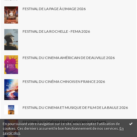
FESTIVAL DE LA PAGE À L'IMAGE 2026
FESTIVAL DE LA ROCHELLE - FEMA 2026
FESTIVAL DU CINEMA AMÉRICAIN DE DEAUVILLE 2026
FESTIVAL DU CINÉMA CHINOIS EN FRANCE 2026
FESTIVAL DU CINEMA ET MUSIQUE DE FILM DE LA BAULE 2026
FESTIVAL DU CINÉMA FRANÇAIS D'AIX-LES-BAINS
En poursuivant votre navigation sur ce site, vous acceptez l'utilisation de
cookies. Ces derniers assurent le bon fonctionnement de nos services.
En
savoir plus
.