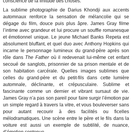
conscience de la finitude des choses.
La sublime photographie de Darius Khondji aux accents
automnaux renforce la sensation de mélancolie qui se
dégage du film, douce puis plus âpre. James Gray filme
l’intime avec grandeur et lui procure un souffle romanesque
et émotionnel unique. Le jeune Michael Banks Repeta est
absolument bluffant, et quel duo avec Anthony Hopkins qui
incarne le personnage lumineux du grand-père après son
rôle dans
The Father
où il redevenait lui-même cet enfant
secoué de sanglots, prisonnier de sa prison mentale et de
son habitation carcérale. Quelles images sublimes que
celles du grand-père et du petit-fils dans cette lumière
automnale, déclinante, et crépusculaire. Sublime et
fascinante comme un dernier et vibrant sursaut de vie.
James Gray n'a pas son pareil pour faire surgir l'émotion par
un simple regard à travers la vitre, et vous bouleverser sans
pour autant recourir à des facilités ou ficelles
mélodramatiques. Une scène entre le père et le fils dans la
voiture est aussi un exemple de subtilité, de nuance,
d’émotion contenue.