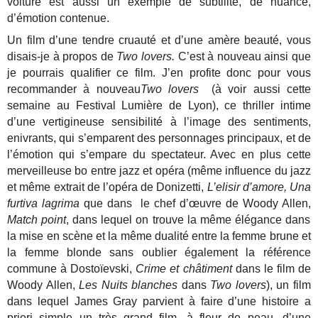
voiture est aussi un exemple de subtilité, de nuance,
d’émotion contenue.
Un film d’une tendre cruauté et d’une amère beauté, vous
disais-je à propos de
Two lovers.
C’est à nouveau ainsi que
je pourrais qualifier ce film. J’en profite donc pour vous
recommander à nouveau
Two lovers
(à voir aussi cette
semaine au Festival Lumière de Lyon), ce thriller intime
d’une vertigineuse sensibilité à l’image des sentiments,
enivrants, qui s’emparent des personnages principaux, et de
l’émotion qui s’empare du spectateur. Avec en plus cette
merveilleuse bo entre jazz et opéra (même influence du jazz
et même extrait de l’opéra de Donizetti,
L’elisir d’amore, Una
furtiva lagrima
que dans le chef d’œuvre de Woody Allen,
Match point
, dans lequel on trouve la même élégance dans
la mise en scène et la même dualité entre la femme brune et
la femme blonde sans oublier également la référence
commune à Dostoïevski,
Crime et châtiment
dans le film de
Woody Allen,
Les Nuits blanches
dans
Two lovers
), un film
dans lequel James Gray parvient à faire d’une histoire a
priori simple un très grand film, à fleur de peau, d’une