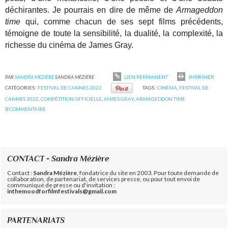
déchirantes. Je pourrais en dire de même de
Armageddon
time
qui, comme chacun de ses sept films précédents,
témoigne de toute la sensibilité, la dualité, la complexité, la
richesse du cinéma de James Gray.
PAR
SANDRA MÉZIÈRE
SANDRA MÉZIÈRE
LIEN PERMANENT
IMPRIMER
CATÉGORIES :
FESTIVAL DE CANNES 2022
TAGS :
CINÉMA
,
FESTIVAL DE
CANNES 2022
,
COMPÉTITION OFFICIELLE
,
JAMES GRAY
,
ARMAGEDDON TIME
0
COMMENTAIRE
CONTACT - Sandra Mézière
Contact :
Sandra Mézière
, fondatrice du site en 2003. Pour toute demande de
collaboration, de partenariat, de services presse, ou pour tout envoi de
communiqué de presse ou d'invitation :
inthemoodforfilmfestivals@gmail.com
PARTENARIATS