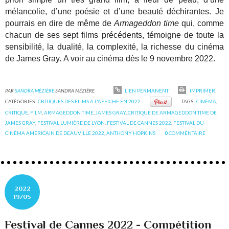
mélancolie, d’une poésie et d’une beauté déchirantes. Je
pourrais en dire de même de
Armageddon time
qui, comme
chacun de ses sept films précédents, témoigne de toute la
sensibilité, la dualité, la complexité, la richesse du cinéma
de James Gray.
A voir au cinéma dès le 9 novembre 2022.
PAR
SANDRA MÉZIÈRE
SANDRA MÉZIÈRE
LIEN PERMANENT
IMPRIMER
CATÉGORIES :
CRITIQUES DES FILMS A L'AFFICHE EN 2022
TAGS :
CINÉMA
,
CRITIQUE
,
FILM
,
ARMAGEDDON TIME
,
JAMES GRAY
,
CRITIQUE DE ARMAGEDDON TIME DE
JAMES GRAY
,
FESTIVAL LUMIÈRE DE LYON
,
FESTIVAL DE CANNES 2022
,
FESTIVAL DU
CINÉMA AMÉRICAIN DE DEAUVILLE 2022
,
ANTHONY HOPKINS
0
COMMENTAIRE
2022
19/05
Festival de Cannes 2022 - Compétition