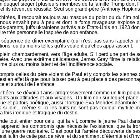
ion duquel siègent plusieurs membres de la famille Trump dont
equel ils rêvent de réussite. Seul son grand-père (Anthony Hopk
chirées, il recourait toujours au masque du polar ou du film n
 nous envahit peu à peu et dont la force ravageuse explose au
ds-parents, juifs ukrainiens arrivés aux États-Unis en 1923 dont
ire très personnelle inspirée de son enfance.
 séquence de dîner exemplaire (qui n'est pas sans rappeler 
tions, ou du moins telles qu'ils veulent qu'elles apparaissent.
ein chambardement, vers l'âge adulte. S'il perd une part de son 
d-père. Avec une extrême délicatesse, James Gray filme la rela
e plus ou moins latent et de l’indifférence sociale.
mpris celles du père violent de Paul et y compris les siennes
l n'est en effet là que pour laisser peu à peu place à des person
ce et surtout de l’enfance.
chéen, se dévoilait ainsi progressivement comme un film poigna
nts aux attitudes et aux visages. Un film noir sur lequel plane 
lm lyrique et parfois poétique, aussi : lorsque Eva Mendes déam
si loin... même si ici les nuits ne sont pas couleur myrtille 
a fois ironique et tragique du destin.
onde tout entier pour celui qui la vit, comme le jeune Paul dan
apprend les compromis que nécessite l’existence, que la fronti
une guerre nucléaire. C’est pour lui l’amère découverte de ses 
t la fin de cette part de rêve, et du sentiment d’éternité et d’inv