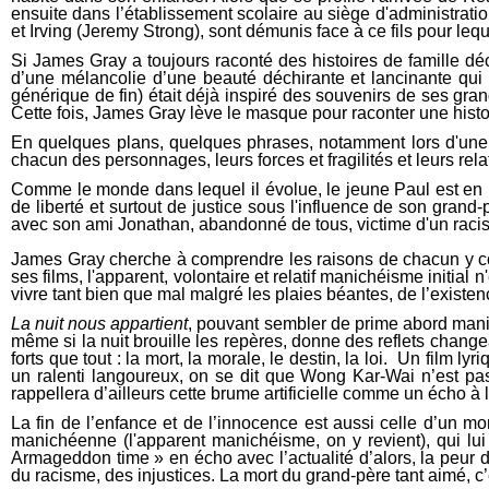
ensuite dans l’établissement scolaire au siège d'administrat
et Irving (Jeremy Strong), sont démunis face à ce fils pour l
Si James Gray a toujours raconté des histoires de famille dé
d’une mélancolie d’une beauté déchirante et lancinante qui
générique de fin) était déjà inspiré des souvenirs de ses gran
Cette fois, James Gray lève le masque pour raconter une histo
En quelques plans, quelques phrases, notamment lors d'une
chacun des personnages, leurs forces et fragilités et leurs rela
Comme le monde dans lequel il évolue, le jeune Paul est en pl
de liberté et surtout de justice sous l'influence de son gran
avec son ami Jonathan, abandonné de tous, victime d'un racism
James Gray cherche à comprendre les raisons de chacun y co
ses films, l'apparent, volontaire et relatif manichéisme initia
vivre tant bien que mal malgré les plaies béantes, de l’existen
La nuit nous appartient
, pouvant sembler de prime abord mani
même si la nuit brouille les repères, donne des reflets changea
forts que tout : la mort, la morale, le destin, la loi. Un fi
un ralenti langoureux, on se dit que Wong Kar-Wai n’est pas 
rappellera d’ailleurs cette brume artificielle comme un écho à l
La fin de l’enfance et de l’innocence est aussi celle d’un m
manichéenne (l'apparent manichéisme, on y revient), qui lui 
Armageddon time » en écho avec l’actualité d’alors, la peur d’
du racisme, des injustices. La mort du grand-père tant aimé, c’es