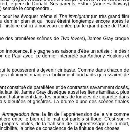
 Fred, le père de Donald. Ses parents, Esther (Anne Hathaway)
ins) semble le comprendre…
oir pour les évoquer même si
The Immigrant
(un très grand film
 dernier plan et qui nous étreint longtemps encore après le
 l'histoire est ici à nouveau contée par le grand-père de Paul.
une des premières scènes de
Two lovers
), James Gray croque
innocence, il y gagne ses raisons d'être un artiste : le désir
tion de Paul avec ce dernier interprété par Anthony Hopkins et
 qui le poussèrent à devenir cinéaste. Comme dans chacun de
nages infiniment nuancés et infiniment touchants qui essaient de
nt constitué de parallèles et de contrastes savamment dosés,
la fatalité. James Gray dissèque aussi les liens familiaux, plus
bule nonchalamment dans les brumes de fumées de cigarette dans
mais bleutées et grisâtres. La brume d’une des scènes finales
s
Armageddon time
, la fin de l'appréhension de la vie comme
ère entre le bien et le mal est parfois si floue. C’est son «
propres limites, de la trahison, de l’apprentissage de la mort,
incibilité, la prise de conscience de la finitude des choses.