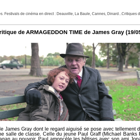
Festivals de cinéma en direct : Deauville, La Baule, Cannes, Dinard...Critiques de f
 - Critique de ARMAGEDDON TIME de James Gray
(19/0
e James Gray dont le regard aiguisé se pose avec tellement de s
salle de classe. Celle du jeune Paul Graff (Michael Banks Re
eagan au pouvoir, Paul amoncèle les bêtises avec son ami Jona