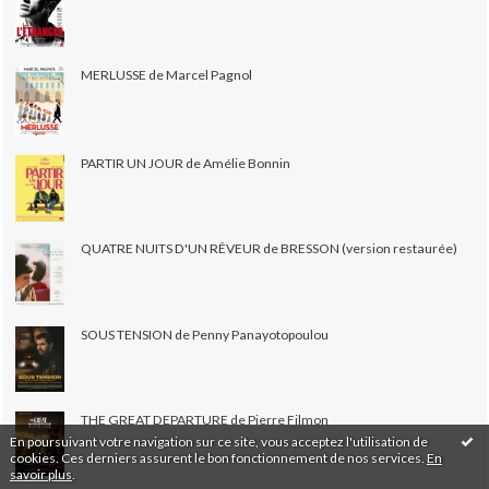
MERLUSSE de Marcel Pagnol
PARTIR UN JOUR de Amélie Bonnin
QUATRE NUITS D'UN RÊVEUR de BRESSON (version restaurée)
SOUS TENSION de Penny Panayotopoulou
THE GREAT DEPARTURE de Pierre Filmon
En poursuivant votre navigation sur ce site, vous acceptez l'utilisation de
cookies. Ces derniers assurent le bon fonctionnement de nos services.
En
savoir plus
.