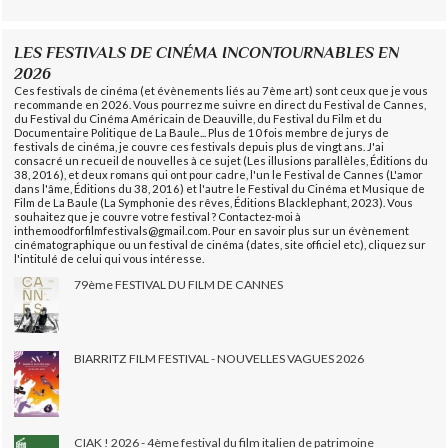
LES FESTIVALS DE CINÉMA INCONTOURNABLES EN
2026
Ces festivals de cinéma (et évènements liés au 7ème art) sont ceux que je vous
recommande en 2026. Vous pourrez me suivre en direct du Festival de Cannes,
du Festival du Cinéma Américain de Deauville, du Festival du Film et du
Documentaire Politique de La Baule... Plus de 10 fois membre de jurys de
festivals de cinéma, je couvre ces festivals depuis plus de vingt ans. J'ai
consacré un recueil de nouvelles à ce sujet (Les illusions parallèles, Éditions du
38, 2016), et deux romans qui ont pour cadre, l'un le Festival de Cannes (L'amor
dans l'âme, Éditions du 38, 2016) et l'autre le Festival du Cinéma et Musique de
Film de La Baule (La Symphonie des rêves, Éditions Blacklephant, 2023). Vous
souhaitez que je couvre votre festival ? Contactez-moi à
inthemoodforfilmfestivals@gmail.com. Pour en savoir plus sur un évènement
cinématographique ou un festival de cinéma (dates, site officiel etc), cliquez sur
l'intitulé de celui qui vous intéresse.
79ème FESTIVAL DU FILM DE CANNES
BIARRITZ FILM FESTIVAL - NOUVELLES VAGUES 2026
CIAK ! 2026 - 4ème festival du film italien de patrimoine