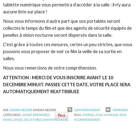
tablette numérique vous permettra d'accéder à la salle : il n'y aura
aucune liste sur place !
Nous vous informons d autre part que vos portables seront
collectés le temps du film et que des agents de sécurité équipés de
jumelles à vision nocturne seront dispersés dans la salle.
C'est grâce à toutes ces mesures, certes un peu strictes, que nous
pouvons vous proposer de voir ce film la veille de sa sortie en
salles.
Nous vous remercions de votre compréhension.
ATTENTION : MERCI DE VOUS INSCRIRE AVANT LE 10
DECEMBRE MINUIT. PASSEE CETTE DATE, VOTRE PLACE SERA
AUTOMATIQUEMENT REATTRIBUEE
PAR
SANDRA MÉZIÈRE
SANDRA MÉZIÈRE
LIEN PERMANENT
IMPRIMER
CATÉGORIES :
AVANT-PREMIERES
TAGS :
CINÉMA
,
FILM
,
HUMOUR
,
STAR
WARS
,
L'ÉVEIL DE LA FORCE AVANT-PREMIÈRE
5
COMMENTAIRES