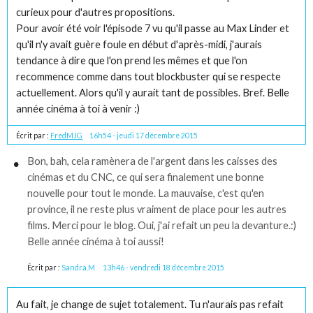
curieux pour d'autres propositions.
Pour avoir été voir l'épisode 7 vu qu'il passe au Max Linder et
qu'il n'y avait guère foule en début d'après-midi, j'aurais
tendance à dire que l'on prend les mêmes et que l'on
recommence comme dans tout blockbuster qui se respecte
actuellement. Alors qu'il y aurait tant de possibles. Bref. Belle
année cinéma à toi à venir :)
Écrit par :
FredMJG
16h54
-
jeudi 17
décembre 2015
Bon, bah, cela ramènera de l'argent dans les caisses des
cinémas et du CNC, ce qui sera finalement une bonne
nouvelle pour tout le monde. La mauvaise, c'est qu'en
province, il ne reste plus vraiment de place pour les autres
films. Merci pour le blog. Oui, j'ai refait un peu la devanture.:)
Belle année cinéma à toi aussi!
Écrit par :
Sandra.M
13h46
-
vendredi 18
décembre 2015
Au fait, je change de sujet totalement. Tu n'aurais pas refait