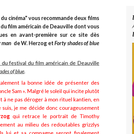
l du cinéma" vous recommande
deux films
 du film américain de Deauville dont vous
ques en avant-première sur ce site dès
y man
de W. Herzog et
Forty shades of blue
du festival du film américain de Deauville
ades of blue
.
également la bonne idée de présenter des
cle Sam ». Malgré le soleil qui incite plutôt
t à ne pas déroger à mon rituel kantien, en
je suis, je me décide donc courageusement
rzog
qui retrace le portrait de Timothy
rement au milieu des redoutables grizzlys
ls lui et sa compagne seront finalement