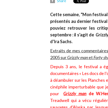
Share
Cette semaine, "Mon festiva
présentés au dernier festival
pouviez retrouver les criti
septembre : il s'agit de
Grizzl
d'Ira Sachs.
Extraits de mes commentaires 
2005 sur
Grizzly man
et
Forty sh
Depuis 3 ans, le festival a 
documentaires « Les docs de l’on
à déambuler sur les Planches e
cinéphile imperturbable que 
pour
Grizzly man
de W.He
Treadwell qui a vécu réguliè
sauvages d’Alaska par lesque