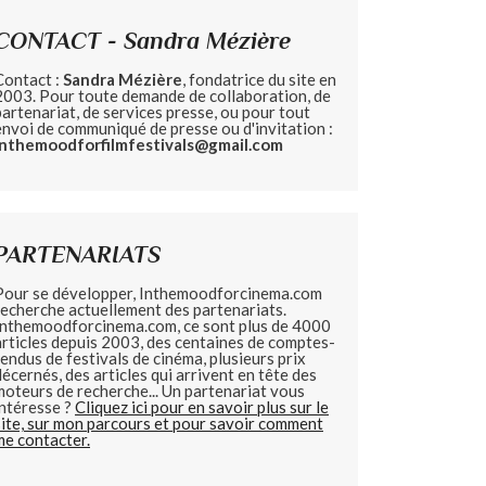
CONTACT - Sandra Mézière
Contact :
Sandra Mézière
, fondatrice du site en
2003. Pour toute demande de collaboration, de
partenariat, de services presse, ou pour tout
envoi de communiqué de presse ou d'invitation :
inthemoodforfilmfestivals@gmail.com
PARTENARIATS
Pour se développer, Inthemoodforcinema.com
recherche actuellement des partenariats.
Inthemoodforcinema.com, ce sont plus de 4000
articles depuis 2003, des centaines de comptes-
rendus de festivals de cinéma, plusieurs prix
décernés, des articles qui arrivent en tête des
moteurs de recherche... Un partenariat vous
intéresse ?
Cliquez ici pour en savoir plus sur le
site, sur mon parcours et pour savoir comment
me contacter.