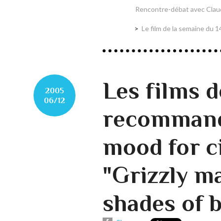
Rencontre-débat avec Claud
Le film de la semaine du
Les films 
2005
06/12
recommandé
mood for c
"Grizzly ma
shades of b