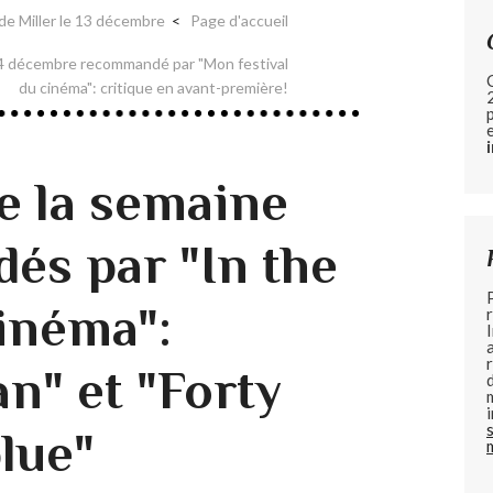
e Miller le 13 décembre
Page d'accueil
 14 décembre recommandé par "Mon festival
du cinéma": critique en avant-première!
de la semaine
s par "In the
inéma":
n" et "Forty
lue"