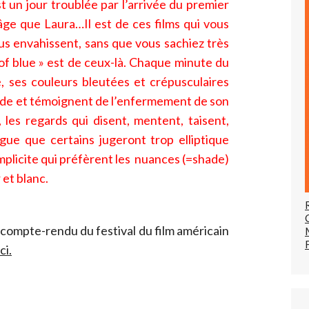
st un
jour troublée par l’arrivée du premier
âge que Laura…Il est de ces films qui vous
us envahissent, sans que vous sachiez très
of blue » est de ceux-là. Chaque minute du
, ses couleurs bleutées et crépusculaires
tude et témoignent de l’enfermement de son
 les regards qui disent, mentent, taisent,
ogue que certains jugeront trop elliptique
implicite qui préfèrent les nuances (=shade)
 et blanc.
 compte-rendu du festival du film américain
ici.