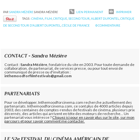
PAR
SANDRA MÉZIÈRE
SANDRA MÉZIÈRE
LIEN PERMANENT
IMPRIMER
TAGS :
CINÉMA
,
FILM
,
CRITIQUE
,
SECOND TOUR
,
ALBERT DUPONTEL
,
CRITIQUE
DE SECOND TOUR D'ALBERT DUPONTEL
,
CÉCILE DE FRANCE
0
COMMENTAIRE
CONTACT - Sandra Mézière
Contact :
Sandra Mézière
, fondatrice du site en 2003. Pour toute demande de
collaboration, de partenariat, de services presse, ou pour tout envoi de
communiqué de presse ou d'invitation :
inthemoodforfilmfestivals@gmail.com
PARTENARIATS
Pour se développer, Inthemoodforcinema.com recherche actuellement des
partenariats. Inthemoodforcinema.com, ce sont plus de 4000 articles depuis
2003, des centaines de comptes-rendus de festivals de cinéma, plusieurs prix
décernés, des articles qui arrivent en tête des moteurs de recherche... Un
partenariat vous intéresse ?
Cliquez ici pour en savoir plus sur le site, sur mon
parcours et pour savoir comment me contacter.
LE 52e FESTIVAL DU CINÉMA AMÉRICAIN DE