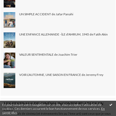
UN SIMPLE ACCIDENT de Jafar Panahi
UNE ENFANCE ALLEMANDE - ÎLE d'AMRUM, 1945 de Fatih Akin
VALEUR SENTIMENTALE de Joachim Trier
VOIR L'AUTOMNE, UNE SAISON EN FRANCE de Jeremy Frey
LES FESTIVALS DE CINÉMA INCONTOURNABLES EN
En poursuivant votre navigation sur ce site, vous acceptez l'utilisation de
cookies. Ces derniers assurent le bon fonctionnement de nos services.
En
2025
savoir plus
.
Ces festivals de cinéma (et évènements liés au 7ème art) sont ceux que je vous