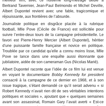
meilleur film, avec ce huitième long-métrage dédié à
Bertrand Tavernier, Jean-Paul Belmondo et Michel Deville,
Albert Dupontel revient avec une fable, tragicomique et
réjouissante, aux frontières de l’absurde.
Journaliste politique en disgrâce placée à la rubrique
football, Mlle Pove (Cécile de France) est sollicitée pour
suivre l’entre-deux tours de la campagne présidentielle. Le
favori est Pierre-Henry Mercier (Albert Dupontel), héritier
d'une puissante famille française et novice en politique.
Troublée par ce candidat qu'elle a connu moins lisse, Mlle
Pove se lance dans une enquête aussi étonnante que
jubilatoire, aidée de son cameraman Gus (Nicolas Marié).
Albert Dupontel raconte que l’idée de ce film lui est venue
en voyant le documentaire
Bobby Kennedy for president
consacré à la campagne de ce dernier en 1968, et à son
issue tragique, s’étant demandé ce qu’il serait advenu « si
Robert Kennedy n’avait rien dit de ses véritables intentions
politiques et sociales », ajoutant que « quelques semaines
avant son assassinat, Romain Gary l’avait averti « Est-ce