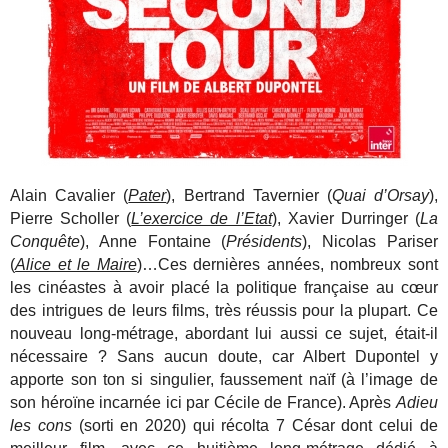
Alain Cavalier (
Pater
), Bertrand Tavernier (
Quai d’Orsay
),
Pierre Scholler (
L’exercice de l’Etat
), Xavier Durringer (
La
Conquête
), Anne Fontaine (
Présidents
), Nicolas Pariser
(
Alice et le Maire
)…Ces dernières années, nombreux sont
les cinéastes à avoir placé la politique française au cœur
des intrigues de leurs films, très réussis pour la plupart. Ce
nouveau long-métrage, abordant lui aussi ce sujet, était-il
nécessaire ? Sans aucun doute, car Albert Dupontel y
apporte son ton si singulier, faussement naïf (à l’image de
son héroïne incarnée ici par Cécile de France). Après
Adieu
les cons
(sorti en 2020) qui récolta 7 César dont celui de