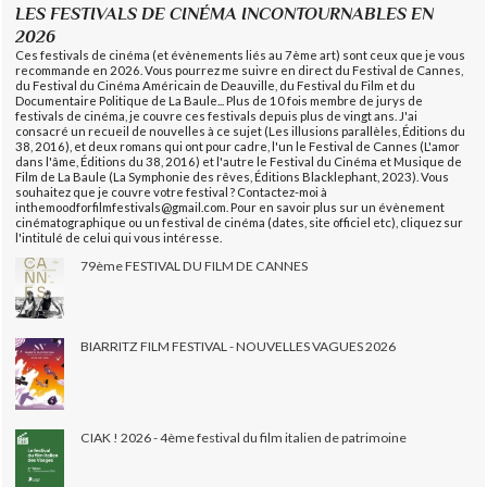
LES FESTIVALS DE CINÉMA INCONTOURNABLES EN
2026
Ces festivals de cinéma (et évènements liés au 7ème art) sont ceux que je vous
recommande en 2026. Vous pourrez me suivre en direct du Festival de Cannes,
du Festival du Cinéma Américain de Deauville, du Festival du Film et du
Documentaire Politique de La Baule... Plus de 10 fois membre de jurys de
festivals de cinéma, je couvre ces festivals depuis plus de vingt ans. J'ai
consacré un recueil de nouvelles à ce sujet (Les illusions parallèles, Éditions du
38, 2016), et deux romans qui ont pour cadre, l'un le Festival de Cannes (L'amor
dans l'âme, Éditions du 38, 2016) et l'autre le Festival du Cinéma et Musique de
Film de La Baule (La Symphonie des rêves, Éditions Blacklephant, 2023). Vous
souhaitez que je couvre votre festival ? Contactez-moi à
inthemoodforfilmfestivals@gmail.com. Pour en savoir plus sur un évènement
cinématographique ou un festival de cinéma (dates, site officiel etc), cliquez sur
l'intitulé de celui qui vous intéresse.
79ème FESTIVAL DU FILM DE CANNES
BIARRITZ FILM FESTIVAL - NOUVELLES VAGUES 2026
CIAK ! 2026 - 4ème festival du film italien de patrimoine