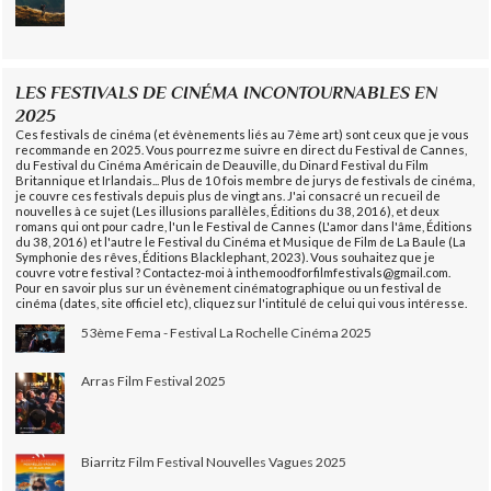
LES FESTIVALS DE CINÉMA INCONTOURNABLES EN
2025
Ces festivals de cinéma (et évènements liés au 7ème art) sont ceux que je vous
recommande en 2025. Vous pourrez me suivre en direct du Festival de Cannes,
du Festival du Cinéma Américain de Deauville, du Dinard Festival du Film
Britannique et Irlandais... Plus de 10 fois membre de jurys de festivals de cinéma,
je couvre ces festivals depuis plus de vingt ans. J'ai consacré un recueil de
nouvelles à ce sujet (Les illusions parallèles, Éditions du 38, 2016), et deux
romans qui ont pour cadre, l'un le Festival de Cannes (L'amor dans l'âme, Éditions
du 38, 2016) et l'autre le Festival du Cinéma et Musique de Film de La Baule (La
Symphonie des rêves, Éditions Blacklephant, 2023). Vous souhaitez que je
couvre votre festival ? Contactez-moi à inthemoodforfilmfestivals@gmail.com.
Pour en savoir plus sur un évènement cinématographique ou un festival de
cinéma (dates, site officiel etc), cliquez sur l'intitulé de celui qui vous intéresse.
53ème Fema - Festival La Rochelle Cinéma 2025
Arras Film Festival 2025
Biarritz Film Festival Nouvelles Vagues 2025