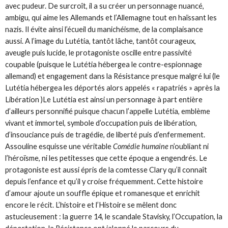
avec pudeur. De surcroît, il a su créer un personnage nuancé,
ambigu, qui aime les Allemands et l’Allemagne tout en haïssant les
nazis. Il évite ainsi l’écueil du manichéisme, de la complaisance
aussi. A l’image du Lutétia, tantôt lâche, tantôt courageux,
aveugle puis lucide, le protagoniste oscille entre passivité
coupable (puisque le Lutétia hébergea le contre-espionnage
allemand) et engagement dans la Résistance presque malgré lui (le
Lutétia hébergea les déportés alors appelés « rapatriés » après la
Libération )Le Lutétia est ainsi un personnage à part entière
d’ailleurs personnifié puisque chacun l’appelle Lutétia, emblème
vivant et immortel, symbole d’occupation puis de libération,
d’insouciance puis de tragédie, de liberté puis d’enfermement.
Assouline esquisse une véritable
Comédie humaine
n’oubliant ni
l’héroïsme, ni les petitesses que cette époque a engendrés. Le
protagoniste est aussi épris de la comtesse Clary qu’il connaît
depuis l’enfance et qu’il y croise fréquemment. Cette histoire
d’amour ajoute un souffle épique et romanesque et enrichit
encore le récit. L’histoire et l’Histoire se mêlent donc
astucieusement : la guerre 14, le scandale Stavisky, l’Occupation, la