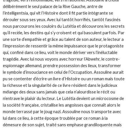
délibérément le seul palace de la Rive Gauche, antre de
l’intelligentsia, qui vit l’Histoire dont il fit partie intégrante se
dérouler sous ses yeux. Avec lui tantôt horrifiés, tantôt fascinés
nous parcourons les couloirs du Lutétia et découvrons les secrets
qu’il recèle, les destins qui s’y croisent et qui basculent parfois. Par
une sorte d’empathie et grâce au talent de son auteur, le lecteur a
l’impression de ressentir la même impuissance que le protagoniste
qui, confiné dans ce lieu, voit le monde dériver vers l’inéluctable
tragédie. Avec lui nous voyons avec horreur l’Abwehr, le contre-
espionnage allemand, prendre possession des lieux, transformer
le symbole d’insouciance en celui de l’Occupation. Assouline aurait
pu se contenter d’écrire un livre d’Histoire ou un roman mais toute
la richesse et la singularité de ce livre résident dans le judicieux
mélange des deux sans jamais que cela n’alourdisse le récit ou
n’entrave le plaisir du lecteur. Le Lutétia devient un microcosme de
la société française, cristallise les angoisses que connaît alors le
monde terrassé par le joug nazi. Assouline nous transporte avec
lui dans ce lieu, à cette époque troublée par ce roman à la
démesure de son sujet, traité sans emphase grandiloquente mais