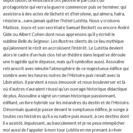
déportation, la Résistance ont jalonné le parcours du
protagoniste qui verra la guerre commencer puis se terminer, qui
assistera à des actes de lâcheté et d’héroïsme, qui aimera, haïra,
résistera…sans jamais quitter l’hôtel Lutétia. Nous y croisons
Matisse, Joyce et son secrétaire Samuel Beckett ou encore André
Gide ou Albert Cohen dont nous apprenons qu’il y écrivit le
sublime
Belle du Seigneur
. Les illustres clients de ce lieu mythique
qui jalonnent le récit en accroissent l’intérêt. Le Lutétia devient
alors le cadre d’un huis clos tel un théâtre dans lequel se déroule
une tragédie qui le dépasse, mais qu’il symbolise aussi. Assouline
retranscrit avec minutie l’atmosphère de ce majestueux édifice qui
sombre avec les heures noires de l’Histoire puis renaît avec la
Libération. Il parvient à nous émouvoir et nous bouleverser et là
où d’autres n’auraient réussi qu’un ouvrage historique didactique
de plus, Assouline a signé un roman historique passionnant,
édifiant, un livre hybride sur les méandres du destin et de l’Histoire.
Désormais quand je passe devant le somptueux édifice, je songe à
toutes ces histoires qu’il a vu naître puis mourir, à ces destins dont
il a assisté, impuissant, au basculement et je ne peux m’empêcher
moi aussi de l’appeler à mon tour
Lutétia
en me prenant à rêver