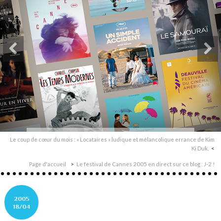
Le coup de cœur du mois : « Locataires » ludique et mélancolique errance de Kim
Ki Duk.
Page d'accueil
Le festival de Cannes 2005 en direct sur ce blog : J-2 !
2005
18/04