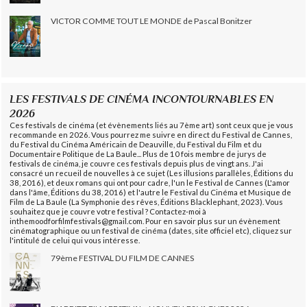
VICTOR COMME TOUT LE MONDE de Pascal Bonitzer
LES FESTIVALS DE CINÉMA INCONTOURNABLES EN
2026
Ces festivals de cinéma (et évènements liés au 7ème art) sont ceux que je vous
recommande en 2026. Vous pourrez me suivre en direct du Festival de Cannes,
du Festival du Cinéma Américain de Deauville, du Festival du Film et du
Documentaire Politique de La Baule... Plus de 10 fois membre de jurys de
festivals de cinéma, je couvre ces festivals depuis plus de vingt ans. J'ai
consacré un recueil de nouvelles à ce sujet (Les illusions parallèles, Éditions du
38, 2016), et deux romans qui ont pour cadre, l'un le Festival de Cannes (L'amor
dans l'âme, Éditions du 38, 2016) et l'autre le Festival du Cinéma et Musique de
Film de La Baule (La Symphonie des rêves, Éditions Blacklephant, 2023). Vous
souhaitez que je couvre votre festival ? Contactez-moi à
inthemoodforfilmfestivals@gmail.com. Pour en savoir plus sur un évènement
cinématographique ou un festival de cinéma (dates, site officiel etc), cliquez sur
l'intitulé de celui qui vous intéresse.
79ème FESTIVAL DU FILM DE CANNES