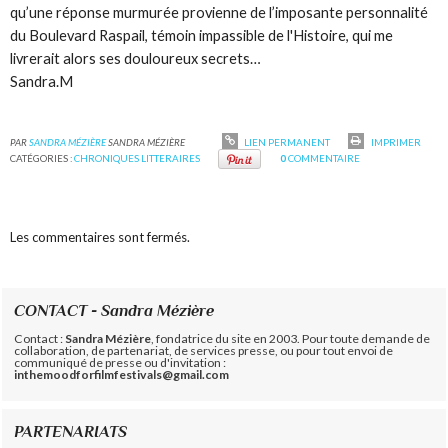
qu’une réponse murmurée provienne de l’imposante personnalité
du Boulevard Raspail, témoin impassible de l'Histoire, qui me
livrerait alors ses douloureux secrets…
Sandra.M
PAR
SANDRA MÉZIÈRE
SANDRA MÉZIÈRE
LIEN PERMANENT
IMPRIMER
CATÉGORIES :
CHRONIQUES LITTERAIRES
0
COMMENTAIRE
Les commentaires sont fermés.
CONTACT - Sandra Mézière
Contact :
Sandra Mézière
, fondatrice du site en 2003. Pour toute demande de
collaboration, de partenariat, de services presse, ou pour tout envoi de
communiqué de presse ou d'invitation :
inthemoodforfilmfestivals@gmail.com
PARTENARIATS