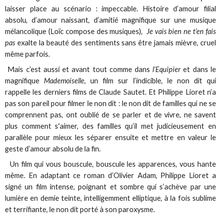
laisser place au scénario : impeccable. Histoire d’amour filial
absolu, d’amour naissant, d’amitié magnifique sur une musique
mélancolique (Loïc compose des musiques),
Je vais bien ne t’en fais
pas
exalte la beauté des sentiments sans être jamais mièvre, cruel
même parfois.
Mais c’est aussi et avant tout comme dans
l’Equipier
et dans le
magnifique
Mademoiselle,
un film sur l’indicible, le non dit qui
rappelle les derniers films de Claude Sautet. Et Philippe Lioret n’a
pas son pareil pour filmer le non dit : le non dit de familles qui ne se
comprennent pas, ont oublié de se parler et de vivre, ne savent
plus comment s'aimer, des familles qu’il met judicieusement en
parallèle pour mieux les séparer ensuite et mettre en valeur le
geste d’amour absolu de la fin.
Un film qui vous bouscule, bouscule les apparences, vous hante
même. En adaptant ce roman d’Olivier Adam, Philippe Lioret a
signé un film intense, poignant et sombre qui s’achève par une
lumière en demie teinte, intelligemment elliptique, à la fois sublime
et terrifiante, le non dit porté à son paroxysme.