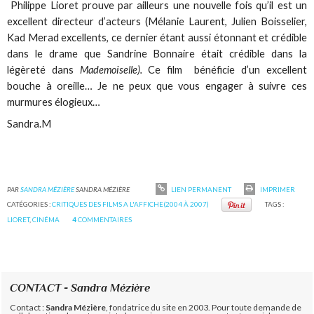
Philippe Lioret prouve par ailleurs une nouvelle fois qu’il est un
excellent directeur d’acteurs (Mélanie Laurent, Julien Boisselier,
Kad Merad excellents, ce dernier étant aussi étonnant et crédible
dans le drame que Sandrine Bonnaire était crédible dans la
légèreté dans
Mademoiselle).
Ce film bénéficie d’un excellent
bouche à oreille… Je ne peux que vous engager à suivre ces
murmures élogieux…
Sandra.M
PAR
SANDRA MÉZIÈRE
SANDRA MÉZIÈRE
LIEN PERMANENT
IMPRIMER
CATÉGORIES :
CRITIQUES DES FILMS A L'AFFICHE(2004 À 2007)
TAGS :
LIORET
,
CINÉMA
4
COMMENTAIRES
CONTACT - Sandra Mézière
Contact :
Sandra Mézière
, fondatrice du site en 2003. Pour toute demande de