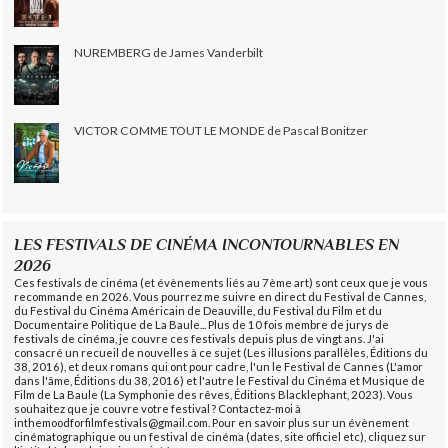
NUREMBERG de James Vanderbilt
VICTOR COMME TOUT LE MONDE de Pascal Bonitzer
LES FESTIVALS DE CINÉMA INCONTOURNABLES EN
2026
Ces festivals de cinéma (et évènements liés au 7ème art) sont ceux que je vous
recommande en 2026. Vous pourrez me suivre en direct du Festival de Cannes,
du Festival du Cinéma Américain de Deauville, du Festival du Film et du
Documentaire Politique de La Baule... Plus de 10 fois membre de jurys de
festivals de cinéma, je couvre ces festivals depuis plus de vingt ans. J'ai
consacré un recueil de nouvelles à ce sujet (Les illusions parallèles, Éditions du
38, 2016), et deux romans qui ont pour cadre, l'un le Festival de Cannes (L'amor
dans l'âme, Éditions du 38, 2016) et l'autre le Festival du Cinéma et Musique de
Film de La Baule (La Symphonie des rêves, Éditions Blacklephant, 2023). Vous
souhaitez que je couvre votre festival ? Contactez-moi à
inthemoodforfilmfestivals@gmail.com. Pour en savoir plus sur un évènement
cinématographique ou un festival de cinéma (dates, site officiel etc), cliquez sur