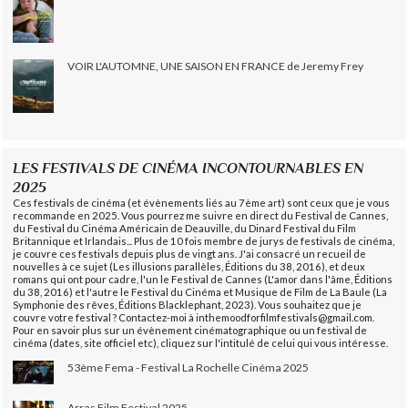
VOIR L'AUTOMNE, UNE SAISON EN FRANCE de Jeremy Frey
LES FESTIVALS DE CINÉMA INCONTOURNABLES EN
2025
Ces festivals de cinéma (et évènements liés au 7ème art) sont ceux que je vous
recommande en 2025. Vous pourrez me suivre en direct du Festival de Cannes,
du Festival du Cinéma Américain de Deauville, du Dinard Festival du Film
Britannique et Irlandais... Plus de 10 fois membre de jurys de festivals de cinéma,
je couvre ces festivals depuis plus de vingt ans. J'ai consacré un recueil de
nouvelles à ce sujet (Les illusions parallèles, Éditions du 38, 2016), et deux
romans qui ont pour cadre, l'un le Festival de Cannes (L'amor dans l'âme, Éditions
du 38, 2016) et l'autre le Festival du Cinéma et Musique de Film de La Baule (La
Symphonie des rêves, Éditions Blacklephant, 2023). Vous souhaitez que je
couvre votre festival ? Contactez-moi à inthemoodforfilmfestivals@gmail.com.
Pour en savoir plus sur un évènement cinématographique ou un festival de
cinéma (dates, site officiel etc), cliquez sur l'intitulé de celui qui vous intéresse.
53ème Fema - Festival La Rochelle Cinéma 2025
Arras Film Festival 2025