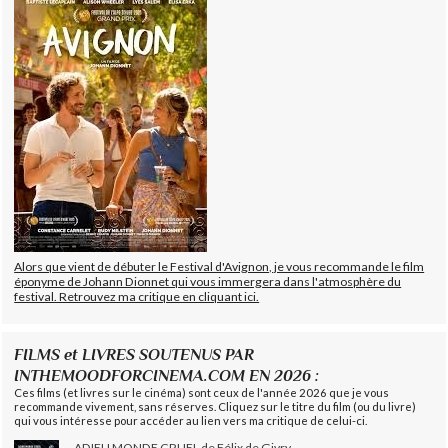
Alors que vient de débuter le Festival d'Avignon, je vous recommande le film
éponyme de Johann Dionnet qui vous immergera dans l'atmosphère du
festival. Retrouvez ma critique en cliquant ici.
FILMS et LIVRES SOUTENUS PAR
INTHEMOODFORCINEMA.COM EN 2026 :
Ces films (et livres sur le cinéma) sont ceux de l'année 2026 que je vous
recommande vivement, sans réserves. Cliquez sur le titre du film (ou du livre)
qui vous intéresse pour accéder au lien vers ma critique de celui-ci.
ADIEU MONDE CRUEL de Félix de Givry