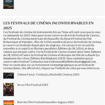
LES FESTIVALS DE CINÉMA INCONTOURNABLES EN
2025
Ces festivals de cinéma (et évènements liés au 7ème art) sont ceux que je vous
recommande en 2025. Vous pourrez me suivre en direct du Festival de Cannes,
du Festival du Cinéma Américain de Deauville, du Dinard Festival du Film
Britannique et Irlandais... Plus de 10 fois membre de jurys de festivals de cinéma,
je couvre ces festivals depuis plus de vingt ans. J'ai consacré un recueil de
nouvelles à ce sujet (Les illusions parallèles, Éditions du 38, 2016), et deux
romans qui ont pour cadre, l'un le Festival de Cannes (L'amor dans l'âme, Éditions
du 38, 2016) et l'autre le Festival du Cinéma et Musique de Film de La Baule (La
Symphonie des rêves, Éditions Blacklephant, 2023). Vous souhaitez que je
couvre votre festival ? Contactez-moi à inthemoodforfilmfestivals@gmail.com.
Pour en savoir plus sur un évènement cinématographique ou un festival de
cinéma (dates, site officiel etc), cliquez sur l'intitulé de celui qui vous intéresse.
53ème Fema - Festival La Rochelle Cinéma 2025
Arras Film Festival 2025
Biarritz Film Festival Nouvelles Vagues 2025