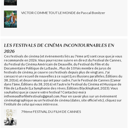
VICTOR COMME TOUT LE MONDE de Pascal Bonitzer
LES FESTIVALS DE CINÉMA INCONTOURNABLES EN
2026
Ces festivals de cinéma (et évènements liés au 7ème art) sont ceux que je vous
recommande en 2026. Vous pourrez me suivre en direct du Festival de Cannes,
du Festival du Cinéma Américain de Deauville, du Festival du Film et du
Documentaire Politique de La Baule... Plus de 10 fois membre de jurys de
festivals de cinéma, je couvre ces festivals depuis plus de vingt ans. J'ai
consacré un recueil de nouvelles à ce sujet (Les illusions parallèles, Éditions du
38, 2016), et deux romans qui ont pour cadre, l'un le Festival de Cannes (L'amor
dans l'âme, Éditions du 38, 2016) et l'autre le Festival du Cinéma et Musique de
Film de La Baule (La Symphonie des rêves, Éditions Blacklephant, 2023). Vous
souhaitez que je couvre votre festival ? Contactez-moi à
inthemoodforfilmfestivals@gmail.com. Pour en savoir plus sur un évènement
cinématographique ou un festival de cinéma (dates, site officiel etc), cliquez sur
l'intitulé de celui qui vous intéresse.
79ème FESTIVAL DU FILM DE CANNES