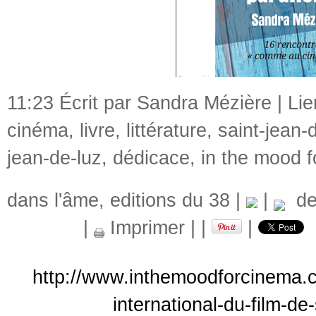
11:23 Écrit par Sandra Mézière |
Li
cinéma
,
livre
,
littérature
,
saint-jean-
jean-de-luz
,
dédicace
,
in the mood 
dans l'âme
,
editions du 38
|
|
del
|
Imprimer
|
|
|
http://www.inthemoodforcinema.co
international-du-film-de