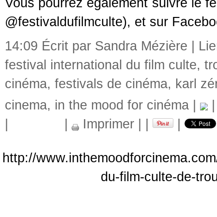
Vous pourrez également suivre le fest
@festivaldufilmculte), et sur Facebo
14:09 Écrit par Sandra Mézière |
Li
festival international du film culte
,
tr
cinéma
,
festivals de cinéma
,
karl zé
cinema
,
in the mood for cinéma
|
|
|
Imprimer
|
|
|
http://www.inthemoodforcinema.com/ar
du-film-culte-de-tro