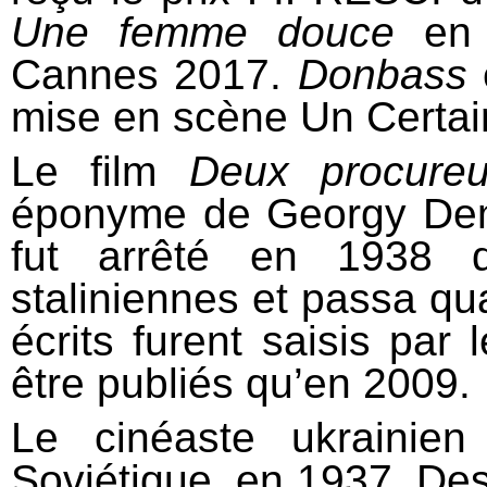
Une femme douce
en c
Cannes 2017.
Donbass
e
mise en scène Un Certai
Le film
Deux procureu
éponyme de Georgy Dem
fut arrêté en 1938 d
staliniennes et passa q
écrits furent saisis pa
être publiés qu’en 2009.
Le cinéaste ukrainie
Soviétique, en 1937. Des 