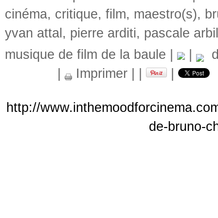
cinéma
,
critique
,
film
,
maestro(s)
,
br
yvan attal
,
pierre arditi
,
pascale arbil
musique de film de la baule
|
|
de
|
Imprimer
|
|
|
http://www.inthemoodforcinema.com/
de-bruno-c