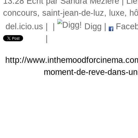
13:28 Écrit par Sandra Mézière |
Li
concours
,
saint-jean-de-luz
,
luxe
,
hô
del.icio.us
|
|
Digg
|
Faceb
|
http://www.inthemoodforcinema.co
moment-de-reve-dans-un-