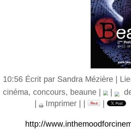
10:56 Écrit par Sandra Mézière |
Li
cinéma
,
concours
,
beaune
|
|
del
|
Imprimer
|
|
|
http://www.inthemoodforcine