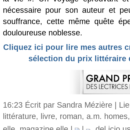
nécessaire pour son auteur et pe
souffrance, cette même quête ép
douloureuse noblesse.
Cliquez ici pour lire mes autres cr
sélection du prix littéraire
16:23 Écrit par Sandra Mézière |
Li
littérature
,
livre
,
roman
,
a.m. homes
elle
,
magazine elle
|
|
del.icio.u