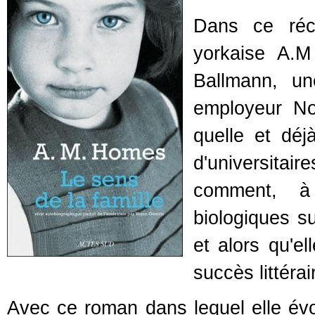
Dans ce réci
yorkaise A.M
Ballmann, u
employeur N
quelle et déj
d'universitai
comment, à l
biologiques su
et alors qu'el
succès littérai
Avec ce roman dans lequel elle év