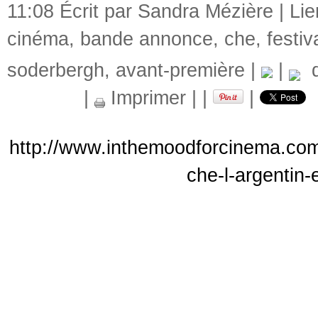
11:08 Écrit par Sandra Mézière |
Li
cinéma
,
bande annonce
,
che
,
festi
soderbergh
,
avant-première
|
|
d
|
Imprimer
|
|
|
http://www.inthemoodforcinema.com
che-l-argentin-