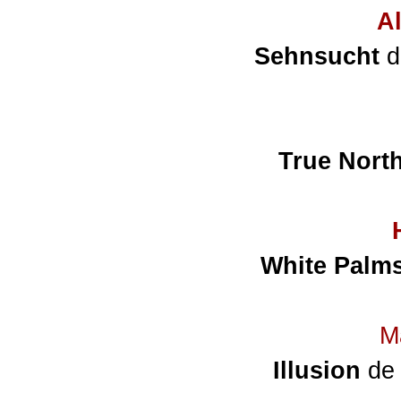
A
Sehnsucht
d
True Nort
White Palm
M
Illusion
de 