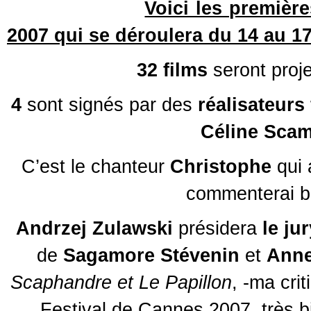
Voici les premièr
2007 qui se déroulera du 14 au 17
32 films
seront proj
4
sont signés par des
réalisateurs
Céline Scam
C’est le chanteur
Christophe
qui 
commenterai bi
Andrzej Zulawski
présidera
le ju
de
Sagamore Stévenin
et
Anne
Scaphandre et Le Papillon
, -ma cri
Festival de Cannes 2007, très b