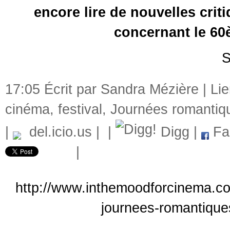
encore lire de nouvelles crit
concernant le 60
S
17:05 Écrit par Sandra Mézière |
Li
cinéma
,
festival
,
Journées romantiq
|
del.icio.us
|
|
Digg
|
Fa
|
http://www.inthemoodforcinema.com
journees-romantique