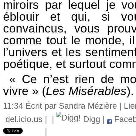
miroirs par lequel je v
éblouir et qui, si v
convaincus, vous prouv
comme tout le monde, il 
l’univers et les sentimen
poétique, et surtout co
« Ce n’est rien de mou
vivre » (
Les Misérables
).
11:34 Écrit par Sandra Mézière |
Li
del.icio.us
|
|
Digg
|
Faceb
|