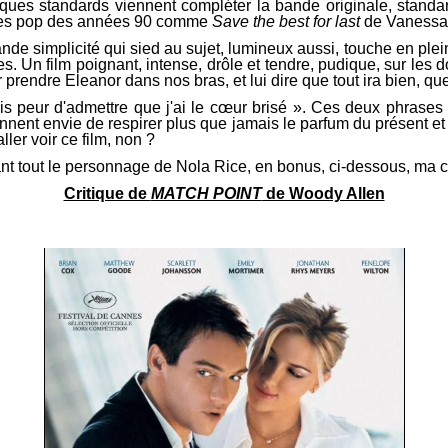
ques standards viennent compléter la bande originale, stand
tubes pop des années 90 comme
Save the best for last
de Vanessa 
rande simplicité qui sied au sujet, lumineux aussi, touche en ple
es. Un film poignant, intense, drôle et tendre, pudique, sur les 
 prendre Eleanor dans nos bras, et lui dire que tout ira bien, 
is peur d'admettre que j'ai le cœur brisé ». Ces deux phrases ex
nent envie de respirer plus que jamais le parfum du présent et 
ler voir ce film, non ?
ant tout le personnage de Nola Rice, en bonus, ci-dessous, ma c
Critique de
MATCH POINT
de Woody Allen