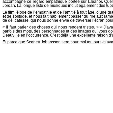
accompagne ce regard empathique portée sur Eleanor.
Quel
Jordan. La longue liste de musiques inclut également des 
Le film, éloge de l’empathie et de l’amitié à tout âge, d’une g
et de solitude, et nous fait habilement passer du rire aux larm
de délicatesse, qui nous donne envie de traverser l’écran pour
« Il faut parler des choses qui nous rendent tristes. » « J'ava
parfois des mots, des personnages et des images qui vous don
Deauville en l’occurrence. C’est déjà une excellente raison d’al
Et parce que Scarlett Johansson sera pour moi toujours et av