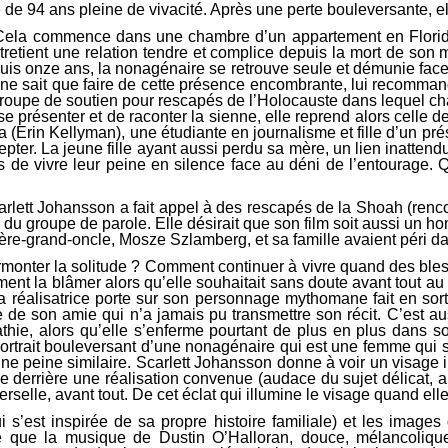
e 94 ans pleine de vivacité. Après une perte bouleversante, e
e. Cela commence dans une chambre d’un appartement en Floride
etient une relation tendre et complice depuis la mort de son m
is onze ans, la nonagénaire se retrouve seule et démunie face à 
 qui ne sait que faire de cette présence encombrante, lui recomm
n groupe de soutien pour rescapés de l’Holocauste dans lequel 
se présenter et de raconter la sienne, elle reprend alors celle d
(Erin Kellyman), une étudiante en journalisme et fille d’un prés
 accepter. La jeune fille ayant aussi perdu sa mère, un lien inat
s de vivre leur peine en silence face au déni de l’entourage. 
carlett Johansson a fait appel à des rescapés de la Shoah (ren
 du groupe de parole. Elle désirait que son film soit aussi un h
re-grand-oncle, Mosze Szlamberg, et sa famille avaient péri da
monter la solitude ? Comment continuer à vivre quand des bles
t la blâmer alors qu’elle souhaitait sans doute avant tout au d
a réalisatrice porte sur son personnage mythomane fait en sorte 
e de son amie qui n’a jamais pu transmettre son récit. C’est auss
thie, alors qu’elle s’enferme pourtant de plus en plus dans s
ortrait bouleversant d’une nonagénaire qui est une femme qui so
e peine similaire. Scarlett Johansson donne à voir un visage i
ce derrière une réalisation convenue (audace du sujet délicat, 
verselle, avant tout. De cet éclat qui illumine le visage quand ell
’est inspirée de sa propre histoire familiale) et les images 
me que la musique de Dustin O’Halloran, douce, mélancolique