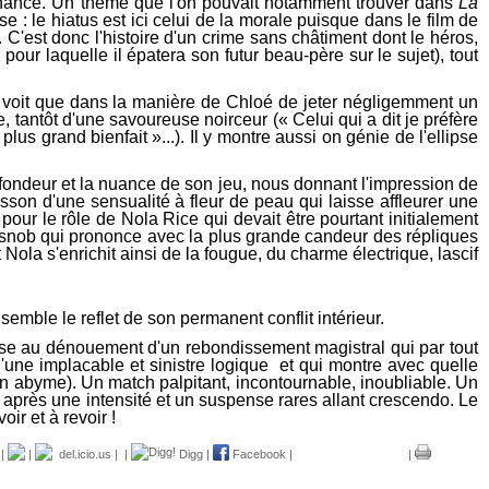
la chance. Un thème que l'on pouvait notamment trouver dans
La
: le hiatus est ici celui de la morale puisque dans le film de
. C'est donc l'histoire d'un crime sans châtiment dont le héros,
pour laquelle il épatera son futur beau-père sur le sujet), tout
a voit que dans la manière de Chloé de jeter négligemment un
, tantôt d'une savoureuse noirceur (« Celui qui a dit je préfère
lus grand bienfait »...). Il y montre aussi on génie de l'ellipse
ofondeur et la nuance de son jeu, nous donnant l'impression de
nsson d'une sensualité à fleur de peau qui laisse affleurer une
our le rôle de Nola Rice qui devait être pourtant initialement
t snob qui prononce avec la plus grande candeur des répliques
Nola s'enrichit ainsi de la fougue, du charme électrique, lascif
emble le reflet de son permanent conflit intérieur.
iose au dénouement d'un rebondissement magistral qui par tout
'une implacable et sinistre logique et qui montre avec quelle
n abyme). Un match palpitant, incontournable, inoubliable. Un
 après une intensité et un suspense rares allant crescendo. Le
ir et à revoir !
|
|
del.icio.us
|
|
Digg
|
Facebook
|
|