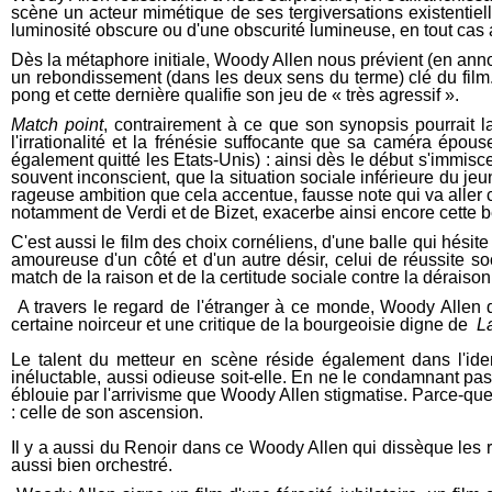
scène un acteur mimétique de ses tergiversations existentiell
luminosité obscure ou d'une obscurité lumineuse, en tout cas 
Dès la métaphore initiale, Woody Allen nous prévient (en anno
un rebondissement (dans les deux sens du terme) clé du film. 
pong et cette dernière qualifie son jeu de « très agressif ».
Match point
, contrairement à ce que son synopsis pourrait la
l'irrationalité et la frénésie suffocante que sa caméra épo
également quitté les Etats-Unis) : ainsi dès le début s'immis
souvent inconscient, que la situation sociale inférieure du je
rageuse ambition que cela accentue, fausse note qui va aller
notamment de Verdi et de Bizet, exacerbe ainsi encore cette be
C'est aussi le film des choix cornéliens, d'une balle qui hésite
amoureuse d'un côté et d'un autre désir, celui de réussite soc
match de la raison et de la certitude sociale contre la déraison
A travers le regard de l'étranger à ce monde, Woody Allen d
certaine noirceur et une critique de la bourgeoisie digne de
L
Le talent du metteur en scène réside également dans l'ident
inéluctable, aussi odieuse soit-elle. En ne le condamnant pas
éblouie par l'arrivisme que Woody Allen stigmatise. Parce-que 
: celle de son ascension.
Il y a aussi du Renoir dans ce Woody Allen qui dissèque les 
aussi bien orchestré.