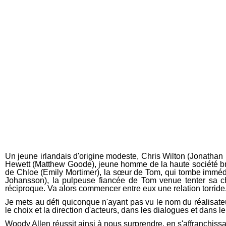
Un jeune irlandais d'origine modeste, Chris Wilton (Jonatha
Hewett (Matthew Goode), jeune homme de la haute société brit
de Chloe (Emily Mortimer), la sœur de Tom, qui tombe immédiat
Johansson), la pulpeuse fiancée de Tom venue tenter sa c
réciproque. Va alors commencer entre eux une relation torride
Je mets au défi quiconque n'ayant pas vu le nom du réalisateur
le choix et la direction d'acteurs, dans les dialogues et dans l
Woody Allen réussit ainsi à nous surprendre, en s'affranchiss