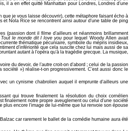
is, il a en effet quitté Manhattan pour Londres, Londres d'une
 que je vous laisse découvrir), cette métaphore faisant écho à
s et Nola Rice se rencontrent ainsi autour d'une table de ping
es (passion dont il filme d'ailleurs et néanmoins brillamment
c
Tout le monde dit I love you
pour lequel Woody Allen avait
récurrente thématique pécuniaire, symbole du mépris insidieux,
timent d'infériorité que cela suscite chez lui mais aussi de sa
untant autant à l'opéra qu'à la tragédie grecque. La musique,
oire du devoir, de l'autre croit-on d'abord ; celui de la passion
la société ») réalise-t-on progressivement. C'est aussi donc le
avec un cynisme chabrolien auquel il emprunte d'ailleurs une
ssant qui trouve finalement la résolution du choix cornélien
est finalement notre propre aveuglement ou celui d'une société
aime plus encore l'image de lui-même que lui renvoie son épouse
 Balzac car rarement le ballet de la comédie humaine aura été