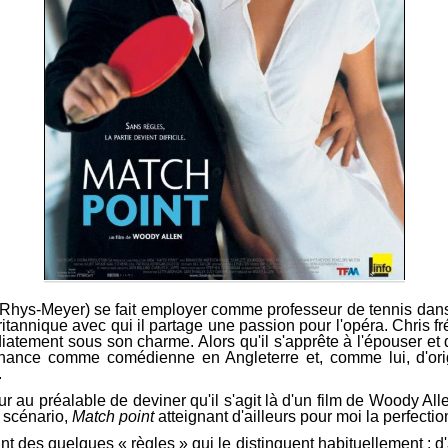
n Rhys-Meyer) se fait employer comme professeur de tennis dans
annique avec qui il partage une passion pour l'opéra. Chris fré
ement sous son charme. Alors qu'il s'apprête à l'épouser et don
hance comme comédienne en Angleterre et, comme lui, d'origi
.
 au préalable de deviner qu'il s'agit là d'un film de Woody Alle
e scénario,
Match point
atteignant d'ailleurs pour moi la perfectio
ant des quelques « règles » qui le distinguent habituellement : 