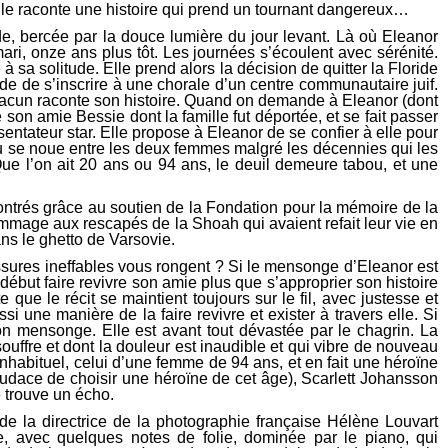
lle raconte une histoire qui prend un tournant dangereux…
, bercée par la douce lumière du jour levant. Là où Eleanor
ari, onze ans plus tôt. Les journées s’écoulent avec sérénité.
sa solitude. Elle prend alors la décision de quitter la Floride
ande de s’inscrire à une chorale d’un centre communautaire juif.
chacun raconte son histoire. Quand on demande à Eleanor (dont
e son amie Bessie dont la famille fut déportée, et se fait passer
entateur star. Elle propose à Eleanor de se confier à elle pour
tendu se noue entre les deux femmes malgré les décennies qui les
Que l’on ait 20 ans ou 94 ans, le deuil demeure tabou, et une
contrés grâce au soutien de la Fondation pour la mémoire de la
ommage aux rescapés de la Shoah qui avaient refait leur vie en
ns le ghetto de Varsovie.
sures ineffables vous rongent ? Si le mensonge d’Eleanor est
ébut faire revivre son amie plus que s’approprier son histoire
que le récit se maintient toujours sur le fil, avec justesse et
i une manière de la faire revivre et exister à travers elle. Si
on mensonge. Elle est avant tout dévastée par le chagrin. La
uffre et dont la douleur est inaudible et qui vibre de nouveau
nhabituel, celui d’une femme de 94 ans, et en fait une héroïne
audace de choisir une héroïne de cet âge), Scarlett Johansson
e trouve un écho.
de la directrice de la photographie française Hélène Louvart
, avec quelques notes de folie, dominée par le piano, qui