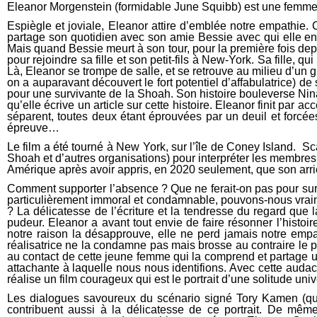
Eleanor Morgenstein (formidable June Squibb) est une femme d
Espiègle et joviale, Eleanor attire d’emblée notre empathi
partage son quotidien avec son amie Bessie avec qui elle entr
Mais quand Bessie meurt à son tour, pour la première fois depu
pour rejoindre sa fille et son petit-fils à New-York. Sa fille,
Là, Eleanor se trompe de salle, et se retrouve au milieu d’u
on a auparavant découvert le fort potentiel d’affabulatrice) de 
pour une survivante de la Shoah. Son histoire bouleverse Nina 
qu’elle écrive un article sur cette histoire. Eleanor finit par
séparent, toutes deux étant éprouvées par un deuil et forcée
épreuve…
Le film a été tourné à New York, sur l’île de Coney Island. S
Shoah et d’autres organisations) pour interpréter les membres
Amérique après avoir appris, en 2020 seulement, que son arriè
Comment supporter l’absence ? Que ne ferait-on pas pour sur
particulièrement immoral et condamnable, pouvons-nous vraimen
? La délicatesse de l’écriture et la tendresse du regard que l
pudeur. Eleanor a avant tout envie de faire résonner l’histoir
notre raison la désapprouve, elle ne perd jamais notre empa
réalisatrice ne la condamne pas mais brosse au contraire le p
au contact de cette jeune femme qui la comprend et partage un
attachante à laquelle nous nous identifions. Avec cette auda
réalise un film courageux qui est le portrait d’une solitude uni
Les dialogues savoureux du scénario signé Tory Kamen (qui s
contribuent aussi à la délicatesse de ce portrait. De mê