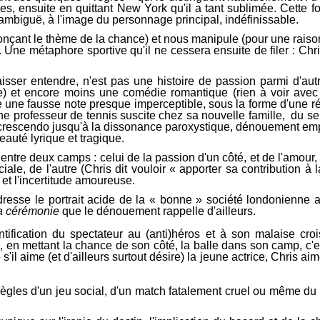
es, ensuite en quittant New York qu'il a tant sublimée. Cette fo
ambiguë, à l'image du personnage principal, indéfinissable.
nçant le thème de la chance) et nous manipule (pour une raison
Une métaphore sportive qu'il ne cessera ensuite de filer : Chri
isser entendre, n'est pas une histoire de passion parmi d'autr
use) et encore moins une comédie romantique (rien à voir ave
ce une fausse note presque imperceptible, sous la forme d'une 
une professeur de tennis suscite chez sa nouvelle famille, du sen
 crescendo jusqu'à la dissonance paroxystique, dénouement empr
auté lyrique et tragique.
 entre deux camps : celui de la passion d'un côté, et de l'amour, v
iale, de l'autre (Chris dit vouloir « apporter sa contribution à 
 et l'incertitude amoureuse.
resse le portrait acide de la « bonne » société londonienne 
a cérémonie
que le dénouement rappelle d'ailleurs.
ification du spectateur au (anti)héros et à son malaise croi
, en mettant la chance de son côté, la balle dans son camp, c'
s'il aime (et d'ailleurs surtout désire) la jeune actrice, Chris 
règles d'un jeu social, d'un match fatalement cruel ou même du