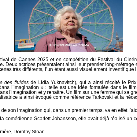
stival de Cannes 2025 et en compétition du Festival du Ciném
lle. Deux actrices présentaient ainsi leur premier long-métrage
ertes très différents, l’un étant aussi visuellement inventif qu
e des fluides
de Lidia Yuknavitch), qui a ainsi récolté le Pri
ans l'imagination » : telle est une idée formulée dans le film.
ans l'imagination et y renaître. Un film sur une femme qui saign
réalisatrice a ainsi évoqué comme référence Tarkovski et la né
me de son imagination qui, dans un premier temps, va en effet l’a
 la comédienne Scarlett Johansson, elle avait déjà réalisé un 
d-mère, Dorothy Sloan.