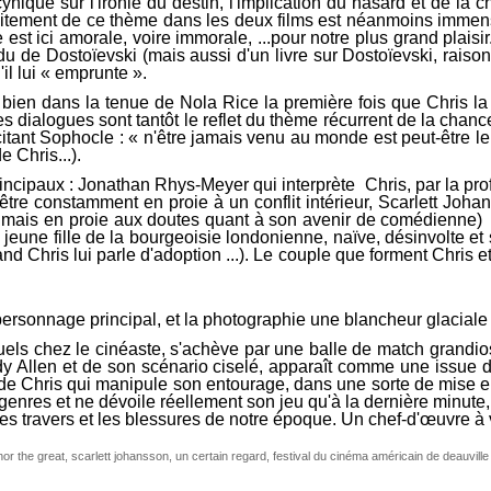
 cynique sur l'ironie du destin, l'implication du hasard et de 
aitement de ce thème dans les deux films est néanmoins immense 
 est ici amorale, voire immorale, ...pour notre plus grand plaisir
u de Dostoïevski (mais aussi d'un livre sur Dostoïevski, raison 
il lui « emprunte ».
i bien dans la tenue de Nola Rice la première fois que Chris l
es dialogues sont tantôt le reflet du thème récurrent de la chance
itant Sophocle : « n'être jamais venu au monde est peut-être le p
e Chris...).
rincipaux : Jonathan Rhys-Meyer qui interprète Chris, par la pr
'être constamment en proie à un conflit intérieur, Scarlett Joha
lle mais en proie aux doutes quant à son avenir de comédienne) p
 jeune fille de la bourgeoisie londonienne, naïve, désinvolte e
Chris lui parle d'adoption ...). Le couple que forment Chris et 
personnage principal, et la photographie une blancheur glaciale s
ituels chez le cinéaste, s'achève par une balle de match grand
dy Allen et de son scénario ciselé, apparaît comme une issue d
e de Chris qui manipule son entourage, dans une sorte de mise e
genres et ne dévoile réellement son jeu qu'à la dernière minute,
 travers et les blessures de notre époque. Un chef-d'œuvre à vo
nor the great
,
scarlett johansson
,
un certain regard
,
festival du cinéma américain de deauville