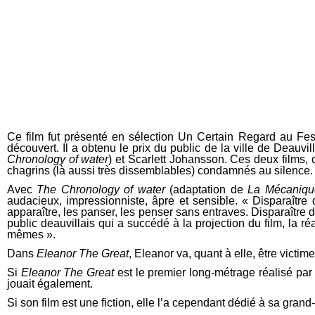
Ce film fut présenté en sélection Un Certain Regard au Fe
découvert. Il a obtenu le prix du public de la ville de Deauvi
Chronology of water
) et Scarlett Johansson. Ces deux films, c
chagrins (là aussi très dissemblables) condamnés au silence.
Avec
The Chronology of water
(adaptation de
La Mécaniqu
audacieux, impressionniste, âpre et sensible. « Disparaître d
apparaître, les panser, les penser sans entraves. Disparaître d
public deauvillais qui a succédé à la projection du film, la 
mêmes ».
Dans
Eleanor The Great
, Eleanor va, quant à elle, être victi
Si
Eleanor The Great
est le premier long-métrage réalisé par
jouait également.
Si son film est une fiction, elle l’a cependant dédié à sa gran