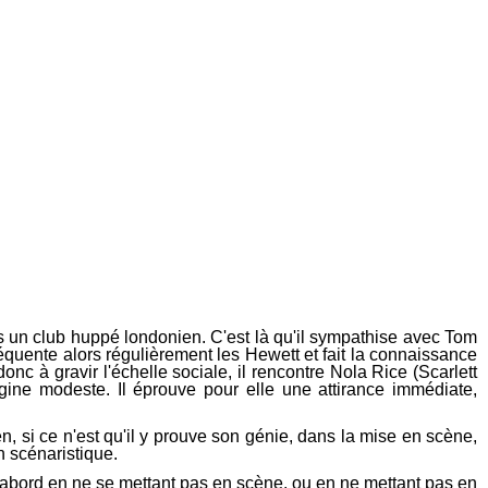
 un club huppé londonien. C'est là qu'il sympathise avec Tom
quente alors régulièrement les Hewett et fait la connaissance
c à gravir l'échelle sociale, il rencontre Nola Rice (Scarlett
ne modeste. Il éprouve pour elle une attirance immédiate,
n, si ce n'est qu'il y prouve son génie, dans la mise en scène,
n scénaristique.
d'abord en ne se mettant pas en scène, ou en ne mettant pas en