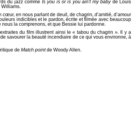
ards du jazz comme
Is you is or is you ain't my baby
de Louis
Williams.
in cœur, en nous parlant de deuil, de chagrin, d’amitié, d’amour
douleurs indicibles et le pardon, écrite et filmée avec beaucoup
que nous la comprenons, et que Bessie lui pardonne.
traites du film illustrent ainsi le « tabou du chagrin ». Il y a
de savourer la beauté incendiaire de ce qui vous environne, à
ritique de
Match point
de Woody Allen.