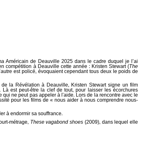
a Américain de Deauville 2025 dans le cadre duquel je l’ai
 en compétition à Deauville cette année : Kristen Stewart (
The
e l’autre est policé, évoquaient cependant tous deux le poids de
x de la Révélation à Deauville, Kristen Stewart signe un film
 Là est peut-être la clef de tout, pour laisser les écorchures
e qui ne peut pas appeler à l'aide. Lors de la rencontre avec le
cessité pour les films de « nous aider à nous comprendre nous-
ider à endormir sa souffrance.
court-métrage,
These vagabond shoes
(2009), dans lequel elle