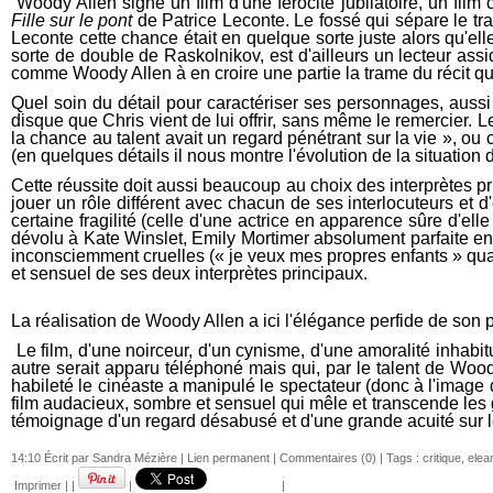
Woody Allen signe un film d'une férocité jubilatoire, un film
Fille sur le pont
de Patrice Leconte. Le fossé qui sépare le tr
Leconte cette chance était en quelque sorte juste alors qu'elle
sorte de double de Raskolnikov, est d'ailleurs un lecteur assid
comme Woody Allen à en croire une partie la trame du récit qu'
Quel soin du détail pour caractériser ses personnages, auss
disque que Chris vient de lui offrir, sans même le remercier. L
la chance au talent avait un regard pénétrant sur la vie », ou c
(en quelques détails il nous montre l'évolution de la situation d
Cette réussite doit aussi beaucoup au choix des interprètes p
jouer un rôle différent avec chacun de ses interlocuteurs et d
certaine fragilité (celle d'une actrice en apparence sûre d'e
dévolu à Kate Winslet, Emily Mortimer absolument parfaite en
inconsciemment cruelles (« je veux mes propres enfants » quand 
et sensuel de ses deux interprètes principaux.
La réalisation de Woody Allen a ici l'élégance perfide de son 
Le film, d'une noirceur, d'un cynisme, d'une amoralité inhab
autre serait apparu téléphoné mais qui, par le talent de Woo
habileté le cinéaste a manipulé le spectateur (donc à l'imag
film audacieux, sombre et sensuel qui mêle et transcende les 
témoignage d'un regard désabusé et d'une grande acuité sur les
14:10 Écrit par Sandra Mézière |
Lien permanent
|
Commentaires (0)
| Tags :
critique
,
elea
Imprimer
|
|
|
|