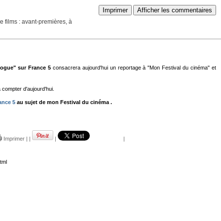
Imprimer
Afficher les commentaires
 films : avant-premières, à
logue" sur France 5
consacrera aujourd'hui un reportage à "Mon Festival du cinéma" et
compter d'aujourd'hui.
rance 5
au sujet de mon Festival du cinéma .
Imprimer
|
|
|
|
tml