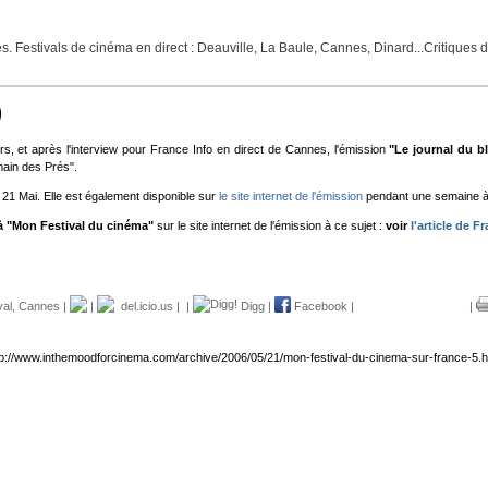
 Festivals de cinéma en direct : Deauville, La Baule, Cannes, Dinard...Critiques de
)
rs, et après l'interview pour France Info en direct de Cannes, l'émission
"Le journal du b
main des Prés".
1 Mai. Elle est également disponible sur
le site internet de l'émission
pendant une semaine à 
 à "Mon Festival du cinéma"
sur le site internet de l'émission à ce sujet :
voir
l'article de F
val
,
Cannes
|
|
del.icio.us
|
|
Digg
|
Facebook
|
|
tp://www.inthemoodforcinema.com/archive/2006/05/21/mon-festival-du-cinema-sur-france-5.h