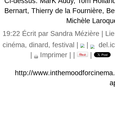
Ci-dessus: MarK Addy, Tom Hollande
Bernart, Thierry de la Fournière, 
Michèle Laroque
19:22 Écrit par Sandra Mézière |
Li
cinéma
,
dinard
,
festival
|
|
del.ic
|
Imprimer
|
|
|
http://www.inthemoodforcinema.
a