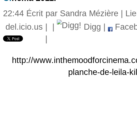
22:44 Écrit par Sandra Mézière |
Li
del.icio.us
|
|
Digg
|
Faceb
|
http://www.inthemoodforcinema.co
planche-de-leila-k