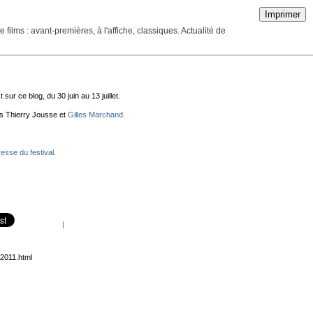
Imprimer
ilms : avant-premières, à l'affiche, classiques. Actualité de
ur ce blog, du 30 juin au 13 juillet.
rs Thierry Jousse et
Gilles Marchand.
esse du festival.
|
-2011.html