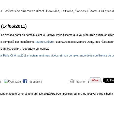
Festivals de cinéma en direct : Deauville, La Baule, Cannes, Dinard...Critiques de f
(14/06/2011)
en direct à partir de demain, c'est le Festival Paris Cinéma que vous pourrez suivre en direct s
l sera composé des comédiens
Pauline Lefèvre
, Lubna Azabal et Mathieu Demy, des réalisateu
 Cannes) qui fera l’ouverture du festival.
ival Paris Cinéma 2011 et notamment mes vidéos et mon compte rendu de la conférence de pr
|
|
Digg
|
Facebook
|
|
Imprimer
|
|
|
w.inthemoodforcinema.com/archive/2011/06/14/composition-du-jury-du-festival-paris-cinema