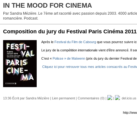
IN THE MOOD FOR CINEMA
Par Sandra Mézière. Le 7ème art raconté avec passion depuis 2003. 4000 articles. 
romancière. Podcast.
Composition du jury du Festival Paris Cinéma 2011
Après le
Festival du Film de Cabourg
que vous pourrez suivre ici 
Le jury de la compétition internationale vient d’être annoncé. I
C’est «
Polisse » de Maïwenn
(prix du jury du dernier Festival de
Cliquez ici pour retrouver tous mes articles consacrés au Fest
13:36 Écrit par Sandra Mézière |
Lien permanent
|
Commentaires (0)
|
|
del.icio.us
http://ww