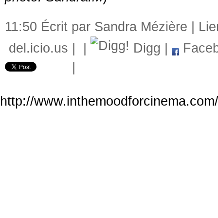
11:50 Écrit par Sandra Mézière |
Li
del.icio.us
|
|
Digg
|
Faceb
|
http://www.inthemoodforcinema.com/a