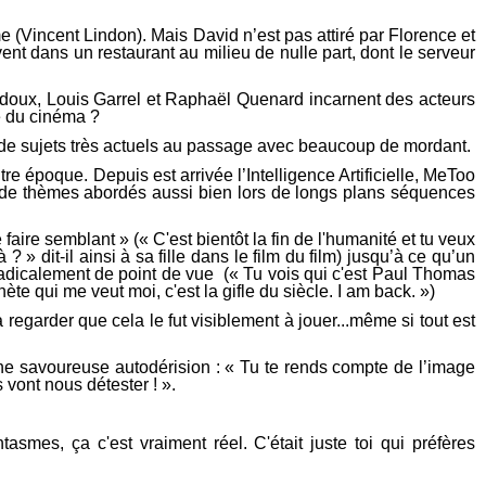
 (Vincent Lindon). Mais David n’est pas attiré par Florence et
nt dans un restaurant au milieu de nulle part, dont le serveur
doux, Louis Garrel et Raphaël Quenard incarnent des acteurs
que du cinéma ?
al de sujets très actuels au passage avec beaucoup de mordant.
tre époque. Depuis est arrivée l’Intelligence Artificielle, MeToo
nt de thèmes abordés aussi bien lors de longs plans séquences
 faire semblant » (« C'est bientôt la fin de l'humanité et tu veux
 » dit-il ainsi à sa fille dans le film du film) jusqu’à ce qu’un
 radicalement de point de vue (« Tu vois qui c'est Paul Thomas
te qui me veut moi, c'est la gifle du siècle. I am back. »)
 à regarder que cela le fut visiblement à jouer...même si tout est
’une savoureuse autodérision : « Tu te rends compte de l’image
vont nous détester ! ».
ntasmes, ça c'est vraiment réel. C'était juste toi qui préfères