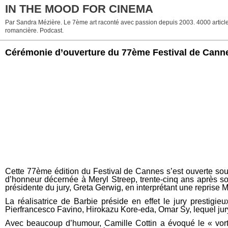
IN THE MOOD FOR CINEMA
Par Sandra Mézière. Le 7ème art raconté avec passion depuis 2003. 4000 articles. 
romancière. Podcast.
Cérémonie d’ouverture du 77ème Festival de Cann
Cette 77ème édition du Festival de Cannes s’est ouverte sou
d’honneur décernée à Meryl Streep, trente-cinq ans après so
présidente du jury, Greta Gerwig, en interprétant une reprise
La réalisatrice de Barbie préside en effet le jury presti
Pierfrancesco Favino, Hirokazu Kore-eda, Omar Sy, lequel jury
Avec beaucoup d’humour, Camille Cottin a évoqué le « vort