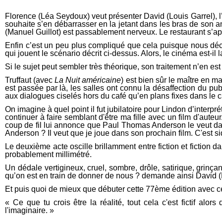
Florence (Léa Seydoux) veut présenter David (Louis Garrel), l
souhaite s’en débarrasser en la jetant dans les bras de son a
(Manuel Guillot) est passablement nerveux. Le restaurant s’a
Enfin c’est un peu plus compliqué que cela puisque nous dé
qui jouent le scénario décrit ci-dessus. Alors, le cinéma est-il l
Si le sujet peut sembler très théorique, son traitement n’en e
Truffaut (avec
La Nuit américaine
) est bien sûr le maître en ma
est passée par là, les salles ont connu la désaffection du p
aux dialogues ciselés hors du café qu’en plans fixes dans le c
On imagine à quel point il fut jubilatoire pour Lindon d’interpré
continuer à faire semblant d'être ma fille avec un film d'auteur
coup de fil lui annonce que Paul Thomas Anderson le veut dans
Anderson ? Il veut que je joue dans son prochain film. C'est si
Le deuxième acte oscille brillamment entre fiction et fiction dan
probablement millimétré.
Un dédale vertigineux, cruel, sombre, drôle, satirique, grinç
qu’on est en train de donner de nous ? demande ainsi David (L
Et puis quoi de mieux que débuter cette 77ème édition avec cett
« Ce que tu crois être la réalité, tout cela c'est fictif alor
l'imaginaire. »