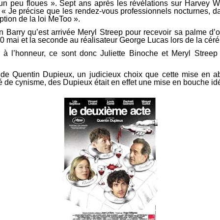
s un peu floues ». Sept ans après les révélations sur Harvey W
 « Je précise que les rendez-vous professionnels nocturnes, da
ption de la loi MeToo ».
hn Barry qu’est arrivée Meryl Streep pour recevoir sa palme d
20 mai et la seconde au réalisateur George Lucas lors de la cér
à l’honneur, ce sont donc Juliette Binoche et Meryl Streep
 de Quentin Dupieux, un judicieux choix que cette mise en aby
einté de cynisme, des Dupieux était en effet une mise en bouche