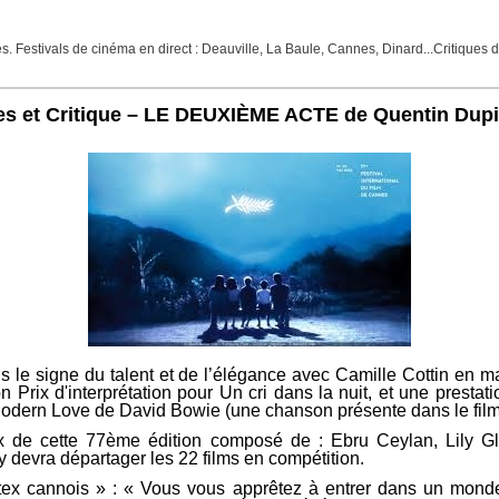
Festivals de cinéma en direct : Deauville, La Baule, Cannes, Dinard...Critiques de f
es et Critique – LE DEUXIÈME ACTE de Quentin Dup
s le signe du talent et de l’élégance avec Camille Cottin en
n Prix d'interprétation pour Un cri dans la nuit, et une pre
 Modern Love de David Bowie (une chanson présente dans le film 
gieux de cette 77ème édition composé de : Ebru Ceylan, Lily
 devra départager les 22 films en compétition.
ex cannois » : « Vous vous apprêtez à entrer dans un monde