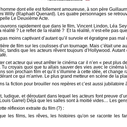
’homme dont elle est follement amoureuse, à son père Guillaume
mi Willy (Raphaël Quenard). Les quatre personnages se retrouve
ppelle Le Deuxième Acte.
couvrons rapidement que dans le film, Vincent Lindon, Léa Sey
a réalité ? Le reflet de la réalité ? Et la réalité, n’est-elle pas 
st pas moins captivant d’autant qu’il survole et égratigne pas m
tière de film sur les coulisses d’un tournage. Mais c’était une au
ublic, tandis que les acteurs rêvent toujours d’Hollywood. Auta
afé.
ter cet acteur qui veut arrêter le cinéma car il n’en « peut plus de
. Tu croyais quoi que tu allais sauver des vies avec le cinéma là ?
 son prochain film et qu’il s’illumine à cette idée, et change
dérant ce qui m'arrive. Le plus grand metteur en scène de la planè
s la fiction pour brouiller nos repères et c’est aussi jubilatoire
ant, ludique, et déroutant dans lequel les acteurs font preuve d
ouis Garrel) Déjà que les salles sont à moitié vides… Les gens 
e réflexion extraite du film (?) :
s que les films, les rêves, les histoires qu'on se raconte les fa