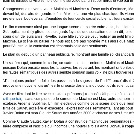
bain ou lorsque la ville semble comme survolée par un super héros et vue par le
Changement d’univers avec « Matthias et Maxime ». Deux amis d’enfance, Matthi
devant lui, des airs de gendre idéal. Maxime a une vie plus chaotique. Ils vienn
préférences, bouleversant l'équilibre de leur cercle social et, bientôt, leurs exist
Le film commence ainsi par une longue scène de soirée entre amis, bouillonnante
Subrepticement s’y glissent des regards fuyants, une sensation de non-dit, le se
sœur d’un de leurs amis, Rivette, jeune fille survoltée veut réaliser un petit fil
Maxime. La scène du baiser ne nous est alors pas montrée mais alors que Matth
pour l’Australie, la confusion est désormais celle des sentiments.
Le plan du début, d’un panneau publicitaire, montrant une famille soi-disant parfa
Un schéma qui, comme le cadre, ce cadre, semble enfermer Matthias et Maxime.
puisque Dolan ensuite nous les fait suivre, les séparant, les montrant si fébriles
les fautes sémantiques des autres semble soudain sans voix, ne plus trouver les m
"J'ai toujours préféré la folie des passions à la sagesse de l'indifférence" disa
prouve une nouvelle fois qu'il est le cinéaste des élans du cœur, qu'ils soient pass
Avec ce film dont le titre avec ces deux prénoms juxtaposés fait penser à ceux 
critique ici)
, - sans compter que le surnom de Maxime est Max, autre surnom in
explose. Ardente. Sublime. Un film électrique comme cette scène alors que règne 
films de Sautet, accélère et exacerbe l’expression des sentiments. Tant pis pour l
Xavier Dolan est mon Claude Sautet des années 2000 et chacun de ses films m'en
Comme Claude Sautet, Xavier Dolan a construit de magnifiques personnages, é
mère complexe et irascible qui incombe une nouvelle fois à Anne Dorval, à l’oppo