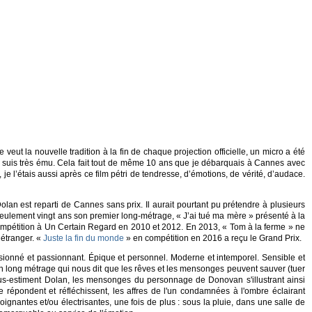
ut la nouvelle tradition à la fin de chaque projection officielle, un micro a été
je suis très ému. Cela fait tout de même 10 ans que je débarquais à Cannes avec
e l’étais aussi après ce film pétri de tendresse, d’émotions, de vérité, d’audace.
an est reparti de Cannes sans prix. Il aurait pourtant pu prétendre à plusieurs
seulement vingt ans son premier long-métrage, « J’ai tué ma mère » présenté à la
mpétition à Un Certain Regard en 2010 et 2012. En 2013, « Tom à la ferme » ne
étranger. «
Juste la fin du monde
» en compétition en 2016 a reçu le Grand Prix.
ssionné et passionnant. Épique et personnel. Moderne et intemporel. Sensible et
 Un long métrage qui nous dit que les rêves et les mensonges peuvent sauver (tuer
us-estiment Dolan, les mensonges du personnage de Donovan s'illustrant ainsi
répondent et réfléchissent, les affres de l'un condamnées à l'ombre éclairant
gnantes et/ou électrisantes, une fois de plus : sous la pluie, dans une salle de