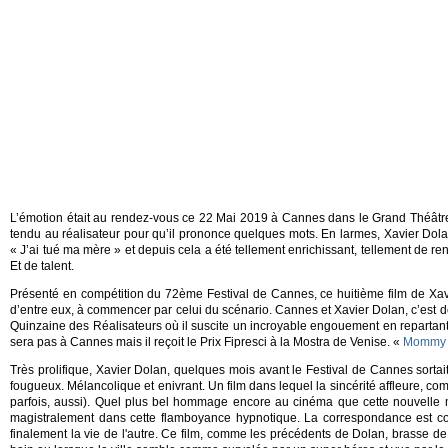
L’émotion était au rendez-vous ce 22 Mai 2019 à Cannes dans le Grand Théâtre Lum
tendu au réalisateur pour qu’il prononce quelques mots. En larmes, Xavier Dola
« J’ai tué ma mère » et depuis cela a été tellement enrichissant, tellement de re
Et de talent.
Présenté en compétition du 72ème Festival de Cannes, ce huitième film de Xavie
d’entre eux, à commencer par celui du scénario. Cannes et Xavier Dolan, c’est d
Quinzaine des Réalisateurs où il suscite un incroyable engouement en repartant
sera pas à Cannes mais il reçoit le Prix Fipresci à la Mostra de Venise. «
Mommy 
Très prolifique, Xavier Dolan, quelques mois avant le Festival de Cannes sorta
fougueux. Mélancolique et enivrant. Un film dans lequel la sincérité affleure, c
parfois, aussi). Quel plus bel hommage encore au cinéma que cette nouvelle 
magistralement dans cette flamboyance hypnotique. La correspondance est comm
finalement la vie de l'autre. Ce film, comme les précédents de Dolan, brasse de