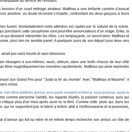
remarquable au service de l'émotion.
besoins d’un court métrage amateur. Matthias a une brillante carrière d’avocat
ence anodine, un doute récurrent s’installe, confrontant les deux garçons à leurs
ies fusent. Immédiatement notre attention est captée par le naturel de la scène.
qui ponctuent cette cacophonie sont peut-être annonciateurs d’un orage. Erika, la
 et qui devaient interpréter les rôles. Les remplaçants, ce seront donc Matthias et
xime, plus rien ne semble pareil. A quelques jours de son départ pour deux ans
 serait pas sans heurts et sans blessures.
in étrangers à eux-mêmes, seuls, ailleurs, dans une bulle chacun de leur côté
t Dolan filme magnifiquement les moindres vacillements. Matthias qui aime reprendre
ecevant son Grand Prix pour "Juste la fin du monde". Avec "Matthias et Maxime", il
 sans cesse.
de mes films préférés dont je vous parle souvent et dont je vous propose aussi la
e comme personne l'amitié, les regards éludés, la passion contenue, puis qui
 critique plus d'un mois après avoir vu le film). Comme cette pluie qui, dans les
 qui ne supportent pas le talent a fortiori allié à l'enthousiasme et la jeunesse),
al d’amour qui fuit sa mère et en même temps recherche son amour, un rôle de