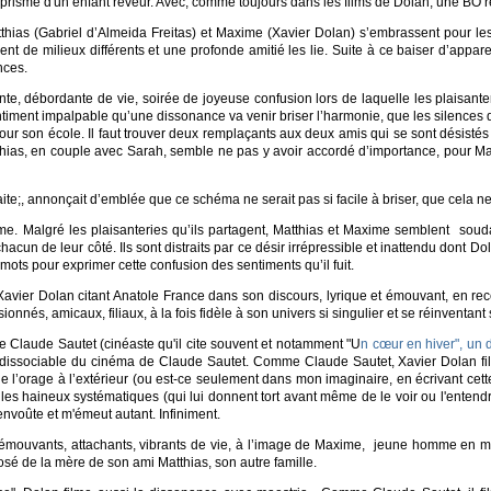
 prisme d'un enfant rêveur. Avec, comme toujours dans les films de Dolan, une BO 
as (Gabriel d’Almeida Freitas) et Maxime (Xavier Dolan) s’embrassent pour les 
ent de milieux différents et une profonde amitié les lie. Suite à ce baiser d’appar
ences.
, débordante de vie, soirée de joyeuse confusion lors de laquelle les plaisanter
ntiment impalpable qu’une dissonance va venir briser l’harmonie, que les silences 
m pour son école. Il faut trouver deux remplaçants aux deux amis qui se sont désistés
ias, en couple avec Sarah, semble ne pas y avoir accordé d’importance, pour Ma
ite;, annonçait d’emblée que ce schéma ne serait pas si facile à briser, que cela ne
 Malgré les plaisanteries qu’ils partagent, Matthias et Maxime semblent souda
 chacun de leur côté. Ils sont distraits par ce désir irrépressible et inattendu don
ots pour exprimer cette confusion des sentiments qu’il fuit.
it Xavier Dolan citant Anatole France dans son discours, lyrique et émouvant, en r
ionnés, amicaux, filiaux, à la fois fidèle à son univers si singulier et se réinventant
de Claude Sautet (cinéaste qu'il cite souvent et notamment "U
n cœur en hiver", un 
dissociable du cinéma de Claude Sautet. Comme Claude Sautet, Xavier Dolan film
l’orage à l’extérieur (ou est-ce seulement dans mon imaginaire, en écrivant cette
es haineux systématiques (qui lui donnent tort avant même de le voir ou l'entendre,
voûte et m'émeut autant. Infiniment.
mouvants, attachants, vibrants de vie, à l’image de Maxime, jeune homme en m
sé de la mère de son ami Matthias, son autre famille.