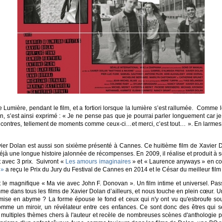
ière, pendant le film, et a fortiori lorsque la lumière s’est rallumée. Comme le ve
n, s’est ainsi exprimé : « Je ne pense pas que je pourrai parler longuement car 
ncontres, tellement de moments comme ceux-ci…et merci, c’est tout… ». En larmes, j
r Dolan est aussi son sixième présenté à Cannes. Ce huitième film de Xavier Dol
éjà une longue histoire jalonnée de récompenses. En 2009, il réalise et produit à 
 avec 3 prix. Suivront «
Les amours imaginaires
» et « Laurence anyways » en co
»
a reçu le Prix du Jury du Festival de Cannes en 2014 et le César du meilleur film 
it le magnifique « Ma vie avec John F. Donovan ». Un film intime et universel. Pa
omme dans tous les films de Xavier Dolan d’ailleurs, et nous touche en plein cœur.
mise en abyme ? La forme épouse le fond et ceux qui n'y ont vu qu'esbroufe so
e un miroir, un révélateur entre ces enfances. Ce sont donc des êtres qui se 
 multiples thèmes chers à l'auteur et recèle de nombreuses scènes d'anthologie poi